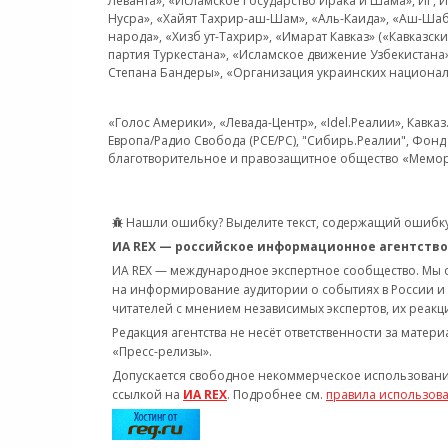
Леванта», «Исламское Государство Ирака и Шама», ИГ,
Нусра», «Хайят Тахрир-аш-Шам», «Аль-Каида», «Аш-Шаб
народа», «Хизб ут-Тахрир», «Имарат Кавказ» («Кавказс
партия Туркестана», «Исламское движение Узбекистана
Степана Бандеры», «Организация украинских национал
«Голос Америки», «Левада-Центр», «Idel.Реалии», Кавка
Европа/Радио Свобода (PCE/PC), "Сибирь.Реалии", Фонд 
благотворительное и правозащитное общество «Мемор
Нашли ошибку? Выделите текст, содержащий ошибку
ИА REX — российское информационное агентство
ИА REX — международное экспертное сообщество. Мы
на информирование аудитории о событиях в России и
читателей с мнением независимых экспертов, их реакци
Редакция агентства не несёт ответственности за матер
«Пресс-релизы».
Допускается свободное некоммерческое использовани
ссылкой на
ИА REX
. Подробнее см.
правила использов