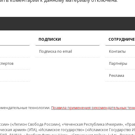
ить коментарий к данному материалу отключена.
ПОДПИСКИ
СОТРУДНИЧЕ
Подписка по email
Контакты
спертов
Партнёры
Реклама
омендательные технологии.
Правила применения рекомендательных тех
и» («Легион Свобода России»), «Чеченская Республика Ичкерия», «Правый
еская армия» (УПА), «Исламское государство» («Исламское Государство И