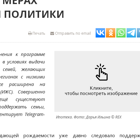
 МЕРАХ
 ПОЛИТИКИ
Печать
Отправить по email
нения к программе
 в условиях выдачи
 семей, желающих
егионах с низкими
же расширена на
(ИЖС). Совершенно
ещё существуют
поддержать семьи,
ентирует Telegram-
Ипотека. Фото: Дарья Ильина © REX
адающей рождаемости уже давно следовало поддерж