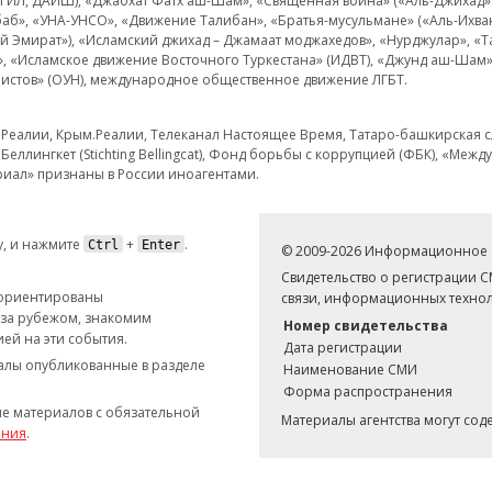
 ИГИЛ, ДАИШ), «Джабхат Фатх аш-Шам», «Священная война» («Аль-Джихад» 
аб», «УНА-УНСО», «Движение Талибан», «Братья-мусульмане» («Аль-Ихва
кий Эмират»), «Исламский джихад – Джамаат моджахедов», «Нурджулар», «
», «Исламское движение Восточного Туркестана» (ИДВТ), «Джунд аш-Шам»,
истов» (ОУН), международное общественное движение ЛГБТ.
з.Реалии, Крым.Реалии, Телеканал Настоящее Время, Татаро-башкирская сл
Беллингкет (Stichting Bellingcat), Фонд борьбы с коррупцией (ФБК), «Ме
иал» признаны в России иноагентами.
, и нажмите
+
.
Ctrl
Enter
© 2009-2026 Информационное а
Свидетельство о регистрации 
 ориентированы
связи, информационных технол
 за рубежом, знакомим
Номер свидетельства
ей на эти события.
Дата регистрации
иалы опубликованные в разделе
Наименование СМИ
Форма распространения
е материалов с обязательной
Материалы агентства могут со
ания
.