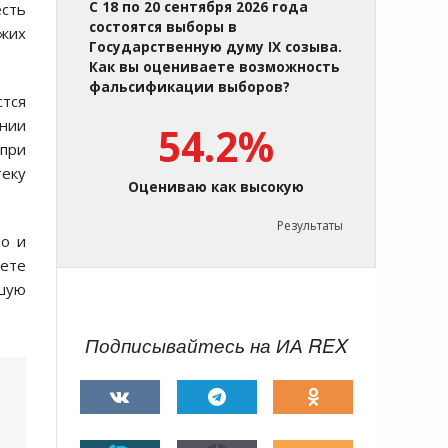
С 18 по 20 сентября 2026 года
есть
состоятся выборы в
ожих
Государственную думу IX созыва.
Как вы оцениваете возможность
фальсификации выборов?
стся
ании
54.2%
 при
теку
Оцениваю как высокую
Результаты
то и
чете
чшую
Подписывайтесь на ИА REX