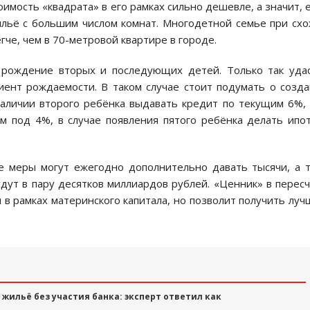
мость «квадрата» в его рамках сильно дешевле, а значит, 
льё с большим числом комнат. Многодетной семье при сх
че, чем в 70-метровой квартире в городе.
рождение вторых и последующих детей. Только так уда
ент рождаемости. В таком случае стоит подумать о созд
наличии второго ребёнка выдавать кредит по текущим 6%,
м под 4%, в случае появления пятого ребёнка делать ипо
 меры могут ежегодно дополнительно давать тысячи, а 
дут в пару десятков миллиардов рублей. «Ценник» в перес
 в рамках материнского капитала, но позволит получить лу
жильё без участия банка: эксперт ответил как