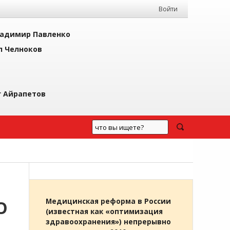
Войти
адимир Павленко
л Челноков
г Айрапетов
О
Медицинская реформа в России
(известная как «оптимизация
здравоохранения») непрерывно