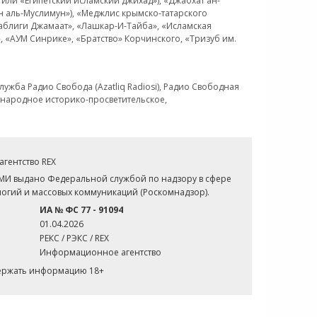
или «Египетский исламский джихад»), «Джабхат ан-
н аль-Муслимун»), «Меджлис крымско-татарского
Таблиги Джамаат», «Лашкар-И-Тайба», «Исламская
 «АУМ Синрике», «Братство» Корчинского, «Тризуб им.
ужба Радио Свобода (Azatliq Radiosi), Радио Свободная
ждународное историко-просветительское,
гентство REX
СМИ выдано Федеральной службой по надзору в сфере
огий и массовых коммуникаций (Роскомнадзор).
ИА № ФС 77 - 91094
01.04.2026
РЕКС / РЭКС / REX
Информационное агентство
держать информацию 18+