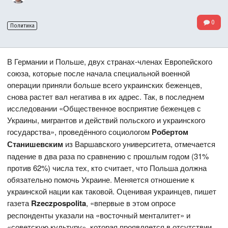
0
Политика
В Германии и Польше, двух странах-членах Европейского
союза, которые после начала специальной военной
операции приняли больше всего украинских беженцев,
снова растет вал негатива в их адрес. Так, в последнем
исследовании «Общественное восприятие беженцев с
Украины, мигрантов и действий польского и украинского
государства», проведённого социологом
Робертом
Станишевским
из Варшавского университета, отмечается
падение в два раза по сравнению с прошлым годом (31%
против 62%) числа тех, кто считает, что Польша должна
обязательно помочь Украине. Меняется отношение к
украинской нации как таковой. Оценивая украинцев, пишет
газета
Rzeczpospolita
, «впервые в этом опросе
респонденты указали на «восточный менталитет» и
«советскую культуру», которая проявляется в отсутствии