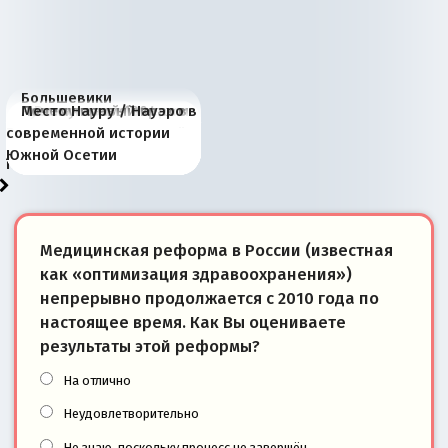
Большевики
Киевская марионетка
В России назрели
Миграционный пожар
Россия начинает
Россия зимой 1904
Русская нация вчера и
Почему правый крах в
Место Науру / Науэро в
отличаются от «Яблока»
Запада рассказала о
перемены: 15 шагов к
Европы
сбрасывать балласт
года: первые уступки во
сегодня
Варшаве не поможет её
современной истории
тем, что они -
«переобувании» хозяев
суверенной экономике
Анкориджа
внутренней политике
отношениям с Россией?
Южной Осетии
победители
Медицинская реформа в России (известная
как «оптимизация здравоохранения»)
непрерывно продолжается с 2010 года по
настоящее время. Как Вы оцениваете
результаты этой реформы?
На отлично
Неудовлетворительно
Не знаю, поскольку процесс не завершён