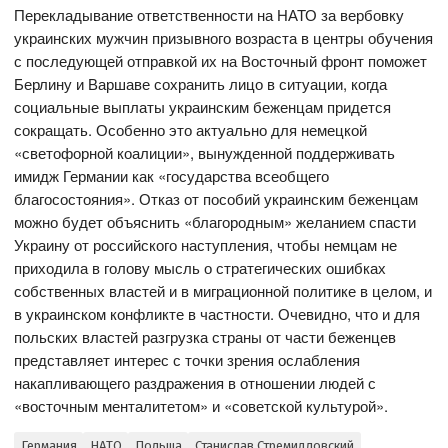
Перекладывание ответственности на НАТО за вербовку
украинских мужчин призывного возраста в центры обучения
с последующей отправкой их на Восточный фронт поможет
Берлину и Варшаве сохранить лицо в ситуации, когда
социальные выплаты украинским беженцам придется
сокращать. Особенно это актуально для немецкой
«светофорной коалиции», вынужденной поддерживать
имидж Германии как «государства всеобщего
благосостояния». Отказ от пособий украинским беженцам
можно будет объяснить «благородным» желанием спасти
Украину от российского наступления, чтобы немцам не
приходила в голову мысль о стратегических ошибках
собственных властей и в миграционной политике в целом, и
в украинском конфликте в частности. Очевидно, что и для
польских властей разгрузка страны от части беженцев
представляет интерес с точки зрения ослабления
накапливающего раздражения в отношении людей с
«восточным менталитетом» и «советской культурой».
Германия
НАТО
Польша
Станислав Стремидловский