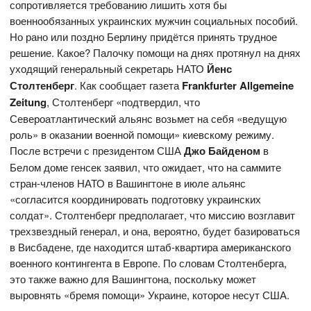
сопротивляется требованию лишить хотя бы
военнообязанных украинских мужчин социальных пособий.
Но рано или поздно Берлину придётся принять трудное
решение. Какое? Палочку помощи на днях протянул на днях
уходящий генеральный секретарь НАТО
Йенс
Столтенберг
. Как сообщает газета
Frankfurter Allgemeine
Zeitung
, Столтенберг «подтвердил, что
Североатлантический альянс возьмет на себя «ведущую
роль» в оказании военной помощи» киевскому режиму.
После встречи с президентом США
Джо Байденом
в
Белом доме генсек заявил, что ожидает, что на саммите
стран-членов НАТО в Вашингтоне в июле альянс
«согласится координировать подготовку украинских
солдат». Столтенберг предполагает, что миссию возглавит
трехзвездный генерал, и она, вероятно, будет базироваться
в Висбадене, где находится штаб-квартира американского
военного контингента в Европе. По словам Столтенберга,
это также важно для Вашингтона, поскольку может
выровнять «бремя помощи» Украине, которое несут США.