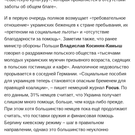
заботы об общем благе».
И в первую очередь поляков возмущает «требовательное
отношение» украинских беженцев к стране пребывания, их
«претензии на социальные льготы» и «отсутствие
благодарности за помощь». Заметим также, что ранее
министр обороны Польши
Владислав Косиняк-Камыш
говорил о раздражении польского общества «тысячами
молодых украинских мужчин призывного возраста, сидящих
в польских гостиницах и кафе». Аналогичное недовольство
прорывается в соседней Германии. «Социальные пособия
для украинцев теперь становятся опасным бременем для
правящей коалиции», – пишет немецкий журнал
F
ocus
. По
его данным, 31% немцев считает, что Украина получает
слишком много помощи, больше, чем когда-либо прежде.
При этом хотя большинство немцев пока ещё продолжают
считать, что поставки оружия и финансовая помощь
Берлину киевскому режиму – шаг в правильном
направлении, однако это большинство неуклонно