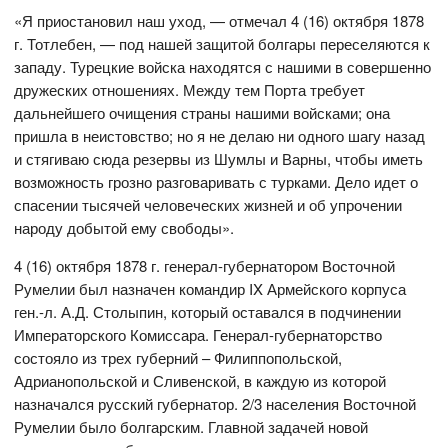
«Я приостановил наш уход, — отмечал 4 (16) октября 1878
г. Тотлебен, — под нашей защитой болгары переселяются к
западу. Турецкие войска находятся с нашими в совершенно
дружеских отношениях. Между тем Порта требует
дальнейшего очищения страны нашими войсками; она
пришла в неистовство; но я не делаю ни одного шагу назад
и стягиваю сюда резервы из Шумлы и Варны, чтобы иметь
возможность грозно разговаривать с турками. Дело идет о
спасении тысячей человеческих жизней и об упрочении
народу добытой ему свободы».
4 (16) октября 1878 г. генерал-губернатором Восточной
Румелии был назначен командир IX Армейского корпуса
ген.-л. А.Д. Столыпин, который оставался в подчинении
Императорского Комиссара. Генерал-губернаторство
состояло из трех губерний – Филиппопольской,
Адрианопольской и Сливенской, в каждую из которой
назначался русский губернатор. 2/3 населения Восточной
Румелии было болгарским. Главной задачей новой