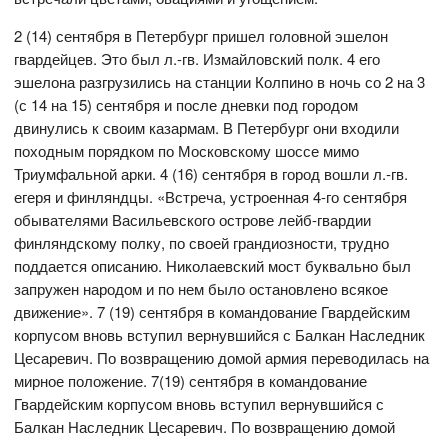
2 (14) сентября в Петербург пришел головной эшелон
гвардейцев. Это был л.-гв. Измайловский полк. 4 его
эшелона разгрузились на станции Колпино в ночь со 2 на 3
(с 14 на 15) сентября и после дневки под городом
двинулись к своим казармам. В Петербург они входили
походным порядком по Московскому шоссе мимо
Триумфальной арки. 4 (16) сентября в город вошли л.-гв.
егеря и финляндцы. «Встреча, устроенная 4-го сентября
обывателями Васильевского острове лейб-гвардии
финляндскому полку, по своей грандиозности, трудно
поддается описанию. Николаевский мост буквально был
запружен народом и по нем было остановлено всякое
движение». 7 (19) сентября в командование Гвардейским
корпусом вновь вступил вернувшийся с Балкан Наследник
Цесаревич. По возвращению домой армия переводилась на
мирное положение. 7(19) сентября в командование
Гвардейским корпусом вновь вступил вернувшийся с
Балкан Наследник Цесаревич. По возвращению домой