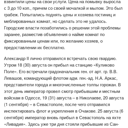
взвинтили цены на свои услуги. Цена на помывку выросла
с 3 до 10 коп., причем со своей мочалкой и мылом. Это был
грабеж. Попытались поднять цены и хозяева гостиниц и
меблированных комнат, но сделать это не удалось.
Городские власти позаботились о решении этой проблемы
заранее, разместив объявления о найме комнат по
фиксированным ценам или, по желанию хозяев, о
предоставлении их бесплатно.
Александр II лично отправился встречать свою гвардию.
Утром 18 (30) августа он прибыл на станцию «Куликово
Поле». Его встречали градоначальник ген. от арт. гр. В.В.
Левашов, командующий флотом адм. ген.-ад. Н.А. Аркас,
представители города и многочисленные толпы горожан. В
этот день император провел смотр прибывшим и местным
войскам в Одессе, 19 (31) августа – в Николаеве, 20 августа
(1 сентября) – в Севастополе, после чего отправился
инспектировать флот и укрепления в Очакове. 25 августа (6
сентября) император вновь прибыл в Севастополь на яхте
«Ливадия». Здесь уже три дня стояли прибывшие из Сан-