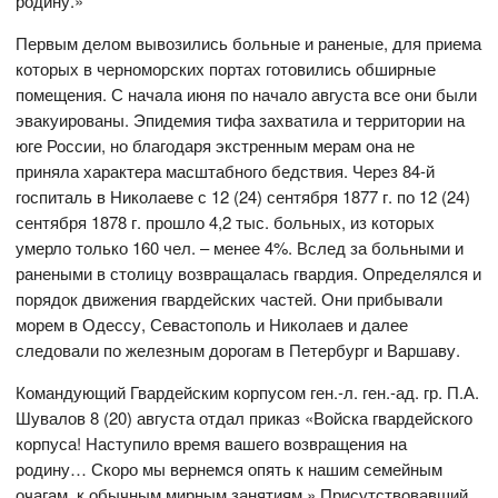
родину.»
Первым делом вывозились больные и раненые, для приема
которых в черноморских портах готовились обширные
помещения. С начала июня по начало августа все они были
эвакуированы. Эпидемия тифа захватила и территории на
юге России, но благодаря экстренным мерам она не
приняла характера масштабного бедствия. Через 84-й
госпиталь в Николаеве с 12 (24) сентября 1877 г. по 12 (24)
сентября 1878 г. прошло 4,2 тыс. больных, из которых
умерло только 160 чел. – менее 4%. Вслед за больными и
ранеными в столицу возвращалась гвардия. Определялся и
порядок движения гвардейских частей. Они прибывали
морем в Одессу, Севастополь и Николаев и далее
следовали по железным дорогам в Петербург и Варшаву.
Командующий Гвардейским корпусом ген.-л. ген.-ад. гр. П.А.
Шувалов 8 (20) августа отдал приказ «Войска гвардейского
корпуса! Наступило время вашего возвращения на
родину… Скоро мы вернемся опять к нашим семейным
очагам, к обычным мирным занятиям.» Присутствовавший