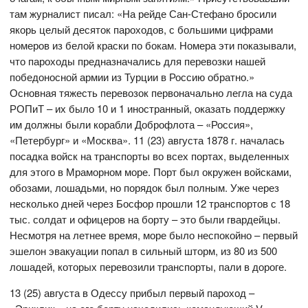
там журналист писал: «На рейде Сан-Стефано бросили
якорь целый десяток пароходов, с большими цифрами
номеров из белой краски по бокам. Номера эти показывали,
что пароходы предназначались для перевозки нашей
победоносной армии из Турции в Россию обратно.»
Основная тяжесть перевозок первоначально легла на суда
РОПиТ – их было 10 и 1 иностранный, оказать поддержку
им должны были корабли Доброфлота – «Россия»,
«Петербург» и «Москва». 11 (23) августа 1878 г. началась
посадка войск на транспорты во всех портах, выделенных
для этого в Мраморном море. Порт был окружен войсками,
обозами, лошадьми, но порядок был полным. Уже через
несколько дней через Босфор прошли 12 транспортов с 18
тыс. солдат и офицеров на борту – это были гвардейцы.
Несмотря на летнее время, море было неспокойно – первый
эшелон эвакуации попал в сильный шторм, из 80 из 500
лошадей, которых перевозили транспорты, пали в дороге.
13 (25) августа в Одессу прибыл первый пароход –