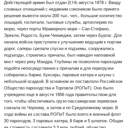
Действующей армии был отдан 2(14) августа 1878 г. Ввиду
сложных отношений с недавним союзником было принято
решение вывезти около 200 тыс. чел., большое количество
лошадей, госпитали, тыловые службы, артиллерию по
морю, через порты Мраморного моря – Сан-Стефано,
Эрекли, Родосто, Буюк-Чекмеджи, затем через Бургас. Для
начала войска приступили к улучшению ведущим к портам
дорог, саперы срезали спуски и подъемы, сооружались
подъезды, строились причалы, был наведен наплавной
мост через реку Мандра. Глубины не позволяли пароходам
подойти непосредственно к причалам и для перегрузки
собирались баржи, буксиры, паровые катера и шхуны с
небольшой осадкой. В основном их поставляло Российское
Общество пароходства и Торговли (РОПиТ). Оно было
учреждено еще в августе 1856 года правительством для
того, чтобы обеспечивать грузо-пассажирские перевозки
сначала по Черному, а затем и по Средиземному морю. В
ходе войны из состава РОПиТ было взято в военный флот
30 пароходов, 3 паровых катера, 8 барж и 5 шлюпок. Общая
их стоимость составила 3.3 млн. рублей, общество