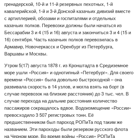
гренадерской, 10-й и 11-й резервных пехотных, 1-й
кавалерийской, 1-й и 3-й Донской казачьих дивизий вместе
с артиллерией, обозами и госпиталями и отдельных
казачьих полков. Перевозки должны были начаться из
Бессарабии 3 и 4 (15 и 16) августа и закончиться 3 и 4 (15 и
16) сентября. Часть казачьих полков перевозилась в
Армавир, Новочеркасск и Оренбург из Петербурга,
Варшавы и Москвы.
Утром 5(17) августа 1878 г. из Кронштадта в Средиземное
море ушли «Россия» и однотипный «Петербург». Для своего
времени «Россия» была довольно быстроходной – она
развивала скорость в 14 узлов, и могла взять на борт (в
случае перевозок на близкие расстояния) до 3 тыс. чел. В
случае перехода на дальние расстояния количество
пассажиров сокращалось вдвое. Водоизмещение «России»
превосходило 3 507 регистровых тонн. Её
предшественником был пароход РОПиТа под таким же
названием. Эти пароходы были резервом русского флота
на Черном море. Во время войны «Россия» РОПиТа