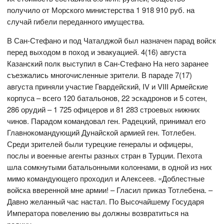
получило от Морского министерства 1 918 910 руб. на
случай гибели переданного имущества.
В Сан-Стефано и под Чаталджой был назначен парад войск
перед выходом в поход и эвакуацией. 4(16) августа
Казанский полк выступил в Сан-Стефано На него заранее
съезжались многочисленные зрители. В параде 7(17)
августа приняли участие Гвардейский, IV и VIII Армейские
корпуса – всего 120 батальонов, 22 эскадронов и 5 сотен,
286 орудий – 1 725 офицеров и 81 283 строевых нижних
чинов. Парадом командовал ген. Радецкий, принимал его
Главнокомандующий Дунайской армией ген. Тотлебен.
Среди зрителей были турецкие генералы и офицеры,
послы и военные агенты разных стран в Турции. Пехота
шла сомкнутыми батальонными колоннами, в одной из них
мимо командующего проходил и Алексеев. «Доблестные
войска вверенной мне армии! – Гласил приказ Тотлебена. –
Давно желанный час настал. По Высочайшему Государя
Императора повелению вы должны возвратиться на