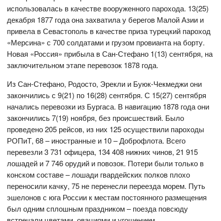
использовалась в качестве вооруженного парохода. 13(25)
декабря 1877 года она захватила у берегов Малой Азии и
привела в Севастополь в качестве приза турецкий пароход
«Мерсина» с 700 солдатами и грузом провианта на борту.
Новая «Россия» прибыла в Сан-Стефано 1(13) сентября, на
заключительном этапе перевозок 1878 года.
Из Сан-Стефано, Родосто, Эрекли и Буюк-Чекмеджи они
закончились с 9(21) по 16(28) сентября. С 15(27) сентября
начались перевозки из Бургаса. В навигацию 1878 года они
закончились 7(19) ноября, без происшествий. Было
проведено 205 рейсов, из них 125 осуществили пароходы
РОПиТ, 68 – иностранные и 10 – Доброфлота. Всего
перевезли 3 731 офицера, 134 408 нижних чинов, 21 915
лошадей и 7 746 орудий и повозок. Потери были только в
конском составе – лошади гвардейских полков плохо
переносили качку, 75 не перенесли переезда морем. Путь
эшелонов с юга России к местам постоянного размещения
был одним сплошным праздником – поезда повсюду
встречали цветами, овациями и угощением.