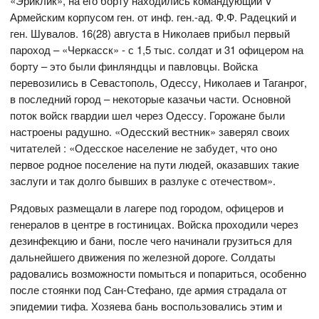
«Эриклик», на его борту находились командующий V
Армейским корпусом ген. от инф. ген.-ад. Ф.Ф. Радецкий и
ген. Шувалов. 16(28) августа в Николаев прибыл первый
пароход – «Черкасск» - с 1,5 тыс. солдат и 31 офицером на
борту – это были финляндцы и павловцы. Войска
перевозились в Севастополь, Одессу, Николаев и Таганрог,
в последний город – некоторые казачьи части. Основной
поток войск гвардии шел через Одессу. Горожане были
настроены радушно. «Одесский вестник» заверял своих
читателей : «Одесское население не забудет, что оно
первое родное поселение на пути людей, оказавших такие
заслуги и так долго бывших в разлуке с отечеством».
Рядовых размещали в лагере под городом, офицеров и
генералов в центре в гостиницах. Войска проходили через
дезинфекцию и бани, после чего начинали грузиться для
дальнейшего движения по железной дороге. Солдаты
радовались возможности помыться и попариться, особенно
после стоянки под Сан-Стефано, где армия страдала от
эпидемии тифа. Хозяева бань воспользовались этим и