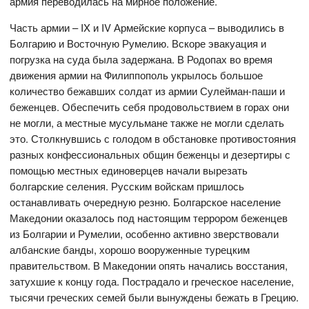
армия переводилась на мирное положение.
Часть армии – IX и IV Армейские корпуса – выводились в
Болгарию и Восточную Румелию. Вскоре эвакуация и
погрузка на суда была задержана. В Родопах во время
движения армии на Филиппополь укрылось большое
количество бежавших солдат из армии Сулейман-паши и
беженцев. Обеспечить себя продовольствием в горах они
не могли, а местные мусульмане также не могли сделать
это. Столкнувшись с голодом в обстановке противостояния
разных конфессиональных общин беженцы и дезертиры с
помощью местных единоверцев начали вырезать
болгарские селения. Русским войскам пришлось
останавливать очередную резню. Болгарское население
Македонии оказалось под настоящим террором беженцев
из Болгарии и Румелии, особенно активно зверствовали
албанские банды, хорошо вооруженные турецким
правительством. В Македонии опять начались восстания,
затухшие к концу года. Пострадало и греческое население,
тысячи греческих семей были вынуждены бежать в Грецию.