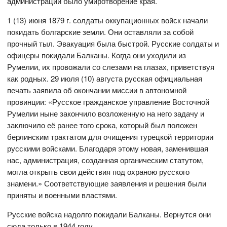
администрации было умиротворение края.
1 (13) июня 1879 г. солдаты оккупационных войск начали
покидать болгарские земли. Они оставляли за собой
прочный тыл. Эвакуация была быстрой. Русские солдаты и
офицеры покидали Балканы. Когда они уходили из
Румелии, их провожали со слезами на глазах, приветствуя
как родных. 29 июля (10) августа русская официальная
печать заявила об окончании миссии в автономной
провинции: «Русское гражданское управление Восточной
Румелии ныне закончило возложенную на него задачу и
заключило её ранее того срока, который был положен
берлинским трактатом для очищения турецкой территории
русскими войсками. Благодаря этому новая, заменившая
нас, администрация, созданная органическим статутом,
могла открыть свои действия под охраною русского
знамени.» Соответствующие заявления и решения были
приняты и военными властями.
Русские войска надолго покидали Балканы. Вернутся они
сюда только в 1944 году.