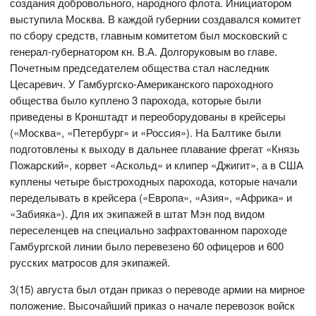
создания добровольного, народного флота. Инициатором
выступила Москва. В каждой губернии создавался комитет
по сбору средств, главным комитетом был московский с
генерал-губернатором кн. В.А. Долгоруковым во главе.
Почетным председателем общества стал наследник
Цесаревич. У Гамбургско-Американского пароходного
общества было куплено 3 парохода, которые были
приведены в Кронштадт и переоборудованы в крейсеры
(«Москва», «Петербург» и «Россия»). На Балтике были
подготовлены к выходу в дальнее плавание фрегат «Князь
Пожарский», корвет «Аскольд» и клипер «Джигит», а в США
куплены четыре быстроходных парохода, которые начали
переделывать в крейсера («Европа», «Азия», «Африка» и
«Забияка»). Для их экипажей в штат Мэн под видом
переселенцев на специально зафрахтованном пароходе
Гамбургской линии было перевезено 60 офицеров и 600
русских матросов для экипажей.
3(15) августа был отдан приказ о переводе армии на мирное
положение. Высочайший приказ о начале перевозок войск