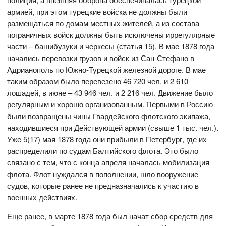
армией, при этом турецкие войска не должны были
размещаться по домам местных жителей, а из состава
пограничных войск должны быть исключены иррегулярные
части – башибузуки и черкесы (статья 15). В мае 1878 года
начались перевозки грузов и войск из Сан-Стефано в
Адрианополь по Южно-Турецкой железной дороге. В мае
таким образом было перевезено 46 720 чел. и 2 610
лошадей, в июне – 43 946 чел. и 2 216 чел. Движение было
регулярным и хорошо организованным. Первыми в Россию
были возвращены чины Гвардейского флотского экипажа,
находившиеся при Действующей армии (свыше 1 тыс. чел.).
Уже 5(17) мая 1878 года они прибыли в Петербург, где их
распределили по судам Балтийского флота. Это было
связано с тем, что с конца апреля началась мобилизация
флота. Флот нуждался в пополнении, шло вооружение
судов, которые ранее не предназначались к участию в
военных действиях.
Еще ранее, в марте 1878 года был начат сбор средств для