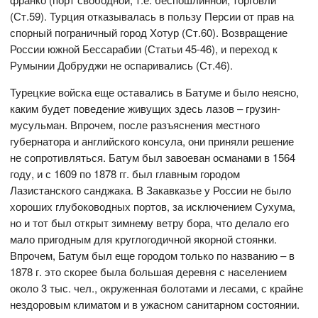
(Ст.59). Турция отказывалась в пользу Персии от прав на
спорный пограничный город Хотур (Ст.60). Возвращение
России южной Бессарабии (Статьи 45-46), и переход к
Румынии Добруджи не оспаривались (Ст.46).
Турецкие войска еще оставались в Батуме и было неясно,
каким будет поведение живущих здесь лазов – грузин-
мусульман. Впрочем, после разъяснения местного
губернатора и английского консула, они приняли решение
не сопротивляться. Батум был завоеван османами в 1564
году, и с 1609 по 1878 гг. был главным городом
Лазистанского санджака. В Закавказье у России не было
хороших глубоководных портов, за исключением Сухума,
но и тот был открыт зимнему ветру бора, что делало его
мало пригодным для круглогодичной якорной стоянки.
Впрочем, Батум был еще городом только по названию – в
1878 г. это скорее была большая деревня с населением
около 3 тыс. чел., окруженная болотами и лесами, с крайне
нездоровым климатом и в ужасном санитарном состоянии.