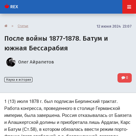
REX
»
Статьи
12 июня 2024 23:07
После войны 1877-1878. Батум и
южная Бессарабия
Олег Айрапетов
0
Наука и история
1 (13) июля 1878 г. был подписан Берлинский трактат.
Работа конгресса, проведенного в столице Германской
империи, была завершена. Россия отказывалась от Баязета
и Алашкертской долины и приобретала лишь Ардаган, Карс
и Батум (Ст.58), в котором обязалась ввести режим порто-
франко (порт свободной, т.е. беспошлинной, торговли