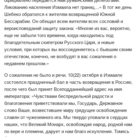
Ликованию населения Измаила нет границ…» В тот же день
Шебеко обратился к жителям возвращенной Южной
Бессарабии. Он обещал всем жителям всех сословий и
вероисповеданий защиту закона: «Многие из вас, вероятно,
еще не забыли того времени, когда находились под
благодетельным скипетром Русского Царя, и новые
условия, при которых вы воссоединяетесь с бывшим своим
отечеством, конечно, не возбудят в вас сожаления о
недавнем прошлом.»
О сожалении не было и речи. 10(22) октября в Измаиле
состоялся праздничный бал в часть возвращения в Россию,
после чего был принят Всеподданнейший адрес на имя
императора: «Чувствами беспредельной радости и
благоговения приветствовали мы, Государь, Державное
слово Ваше, возвестившее миру грядущее освобождение
славян от чужеземного ига. Мы твердо уповали в сердцах
наших, что Великий Монарх, освобождая народ, родной нам
по вере и племени, дарует и нам благо искупления. Томясь