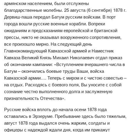
армянском населением, были отслужены
благодарственные молебны. 25 августа (6 сентября) 1878 г.
Дервиш-паша передал Батум русским войскам. В порт
города вошли русские военные корабли. Вопреки
ожиданиям и предсказаниям европейской и британской
прессы, никто не оказывал вооруженного сопротивления,
все произошло мирно. На следующий день
Главнокомандующий Кавказской армией и Наместник
Кавказа Великий Князь Михаил Николаевич отдал приказ
об окончании кампании: «Вступлением вчерашнего числа в
Батум – окончились боевые труды Ваши, войска
Кавказской армии…. Теперь с миром и с чистою совестью –
на отдых. Расходясь с боевого поля, Вы уносите с собой
сознание честно выполненного долга и заслуженную
признательность Отечества».
Русские войска вплоть до начала осени 1878 года
оставались в Эрзеруме. Пребывание здесь было тяжелым,
август 1878 года выдался очень жарким, солдаты и
офицеры с надеждой ждали дня, когда им прикажут