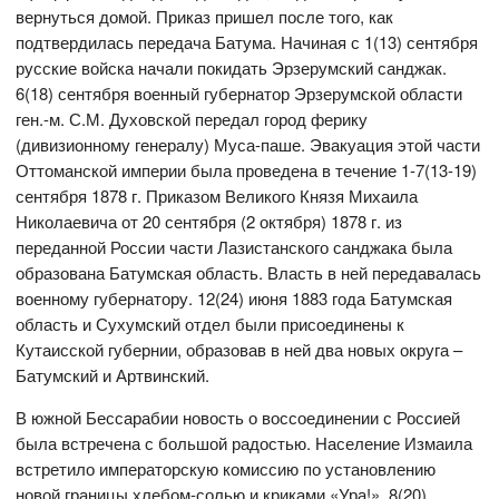
вернуться домой. Приказ пришел после того, как
подтвердилась передача Батума. Начиная с 1(13) сентября
русские войска начали покидать Эрзерумский санджак.
6(18) сентября военный губернатор Эрзерумской области
ген.-м. С.М. Духовской передал город ферику
(дивизионному генералу) Муса-паше. Эвакуация этой части
Оттоманской империи была проведена в течение 1-7(13-19)
сентября 1878 г. Приказом Великого Князя Михаила
Николаевича от 20 сентября (2 октября) 1878 г. из
переданной России части Лазистанского санджака была
образована Батумская область. Власть в ней передавалась
военному губернатору. 12(24) июня 1883 года Батумская
область и Сухумский отдел были присоединены к
Кутаисской губернии, образовав в ней два новых округа –
Батумский и Артвинский.
В южной Бессарабии новость о воссоединении с Россией
была встречена с большой радостью. Население Измаила
встретило императорскую комиссию по установлению
новой границы хлебом-солью и криками «Ура!». 8(20)