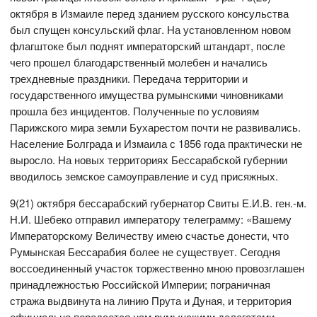
октября в Измаиле перед зданием русского консульства
был спущен консульский флаг. На установленном новом
флагштоке был поднят императорский штандарт, после
чего прошел благодарственный молебен и начались
трехдневные праздники. Передача территории и
государственного имущества румынскими чиновниками
прошла без инцидентов. Полученные по условиям
Парижского мира земли Бухарестом почти не развивались.
Население Болграда и Измаила с 1856 года практически не
выросло. На новых территориях Бессарабской губернии
вводилось земское самоуправление и суд присяжных.
9(21) октября бессарабский губернатор Свиты Е.И.В. ген.-м.
Н.И. Шебеко отправил императору телеграмму: «Вашему
Императорскому Величеству имею счастье донести, что
Румынская Бессарабия более не существует. Сегодня
воссоединенный участок торжественно мною провозглашен
принадлежностью Российской Империи; пограничная
стража выдвинута на линию Прута и Дуная, и территория
официально передается нам румынскими делегатами.