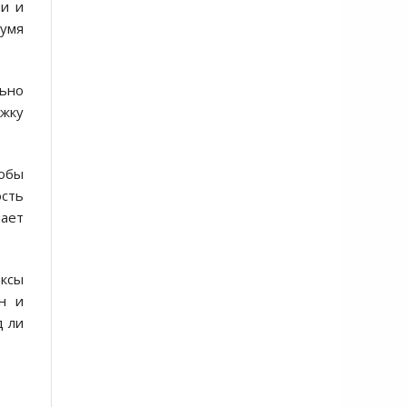
ми и
вумя
льно
ржку
тобы
ость
шает
ксы
н и
д ли