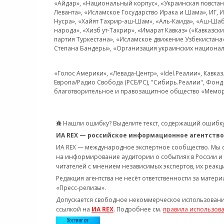
«Айдар», «Национальный корпус», «Украинская повстанч
Леванта», «Исламское Государство Ирака и Шама», ИГ,
Нусра», «Хайят Тахрир-аш-Шам», «Аль-Каида», «Аш-Шаб
народа», «Хизб ут-Тахрир», «Имарат Кавказ» («Кавказс
партия Туркестана», «Исламское движение Узбекистана
Степана Бандеры», «Организация украинских национал
«Голос Америки», «Левада-Центр», «Idel.Реалии», Кавка
Европа/Радио Свобода (PCE/PC), "Сибирь.Реалии", Фонд 
благотворительное и правозащитное общество «Мемор
Нашли ошибку? Выделите текст, содержащий ошибку
ИА REX — российское информационное агентство
ИА REX — международное экспертное сообщество. Мы
на информирование аудитории о событиях в России и
читателей с мнением независимых экспертов, их реакци
Редакция агентства не несёт ответственности за матер
«Пресс-релизы».
Допускается свободное некоммерческое использовани
ссылкой на
ИА REX
. Подробнее см.
правила использов