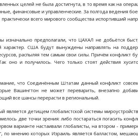
вленных целей не была достигнута, в то время как на опер
нные, финансовые и управленческие. За полгода ведения бо
 практически всего мирового сообщества испортивший нап
мы изначально предполагали, что ЦАХАЛ не добьётся быс
й характер. США будут вынуждены направлять на поддер
сурсов, распыляя тем самым свои силы. Причём конфликт б
Так оно и получилось. Чего только стоят действия хусит
имание, что Соединённым Штатам данный конфликт совсе
торые Вашингтон не может переварить, внезапно добави
ющий все шансы перерасти в региональный.
й является детищем глобалистской системы мироустройств
мелось две точки зрения: либо постараться погасить конфл
рвом варианте настаивали глобалисты, на втором - пример
ы", по мнению которых Израиль является балластом, меша