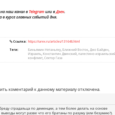
на наш канал в
Telegram
или в
Дзен
.
а в курсе главных событий дня.
Ссылка:
https://iarex.ru/articles/131648.html
Теги:
Биньямин Нетаньяху
,
Ближний Восток
,
Джо Байден
,
Израиль
,
Константин Двинский
,
палестино-израильски
конфликт
,
Сектор Газа
ить коментарий к данному материалу отключена.
бреду страдальца по деменции, а тем более делать на основе
выводы могут разве что его братаны по разуму (или безумию?).