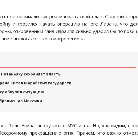
та не понимали как реализовать свой план. С одной стор
ойну и грозился начать операцию на юге Ливана, что де
роны, откровенный слив Израиля сильно ударил бы по пози
ание англосаксонского макрорегиона.
 Нетаньяху сохраняет власть
реча Китая и арабских государств
ху обнулил ситуацию
обрались до Мексики
с Тель-Авива, выкрутасы с МУС и т.д. Но, как видим, в к
бессрочному прекращению огня. Причём, что важно отмет