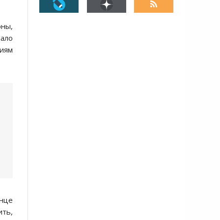
оны,
лало
циям
онце
ить,