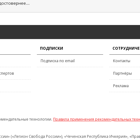
остовернее....
ПОДПИСКИ
СОТРУДНИЧЕ
Подписка по email
Контакты
спертов
Партнёры
Реклама
омендательные технологии.
Правила применения рекомендательных тех
и» («Легион Свобода России»), «Чеченская Республика Ичкерия», «Правый