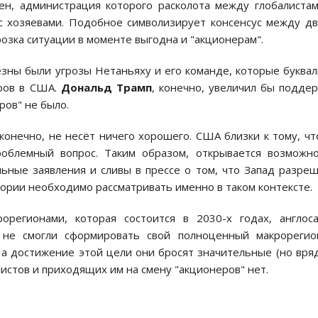
ен, администрация которого расколота между глобалиста
с хозяевами. Подобное символизирует консенсус между д
розка ситуации в моменте выгодна и "акционерам".
зны были угрозы Нетаньяху и его команде, которые буква
оров в США.
Дональд Трамп
, конечно, увеличил бы подде
ров" не было.
конечно, не несёт ничего хорошего. США близки к тому, ч
облемный вопрос. Таким образом, открывается возможн
ьные заявления и сливы в прессе о том, что Запад разре
ории необходимо рассматривать именно в таком контексте.
егионами, которая состоится в 2030-х годах, англоса
 не смогли сформировать свой полноценный макрорегио
На достижение этой цели они бросят значительные (но вря
листов и приходящих им на смену "акционеров" нет.