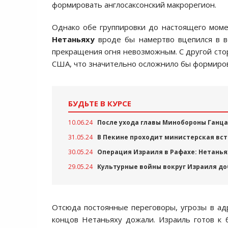
формировать англосаксонский макрорегион.
Однако обе группировки до настоящего момен
Нетаньяху
вроде бы намертво вцепился в в
прекращения огня невозможным. С другой сто
США, что значительно осложнило бы формиров
БУДЬТЕ В КУРСЕ
10.06.24
После ухода главы Минобороны Ганца
31.05.24
В Пекине проходит министерская вст
30.05.24
Операция Израиля в Рафахе: Нетанья
29.05.24
Культурные войны вокруг Израиля д
Отсюда постоянные переговоры, угрозы в адре
концов Нетаньяху дожали. Израиль готов к 