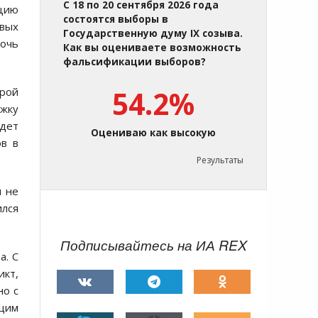
С 18 по 20 сентября 2026 года
ацию
состоятся выборы в
евых
Государственную думу IX созыва.
рочь
Как вы оцениваете возможность
фальсификации выборов?
трой
54.2%
жку
удет
Оцениваю как высокую
ов в
Результаты
м не
лся
Подписывайтесь на ИА REX
а. С
икт,
но с
ющим