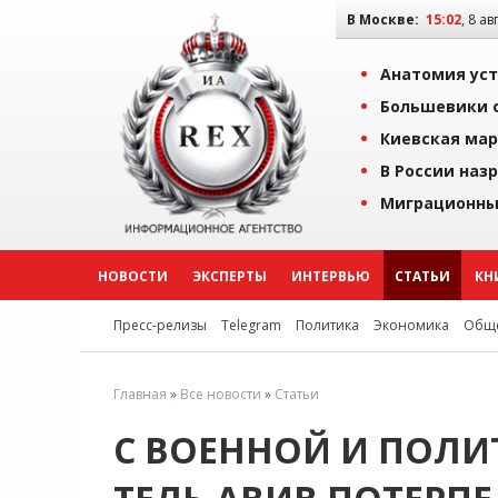
В Москве:
15:02
, 8 ав
Анатомия уст
Большевики о
Киевская мар
В России наз
Миграционны
НОВОСТИ
ЭКСПЕРТЫ
ИНТЕРВЬЮ
СТАТЬИ
КН
Пресс-релизы
Telegram
Политика
Экономика
Обще
Главная
»
Все новости
»
Статьи
С ВОЕННОЙ И ПОЛИ