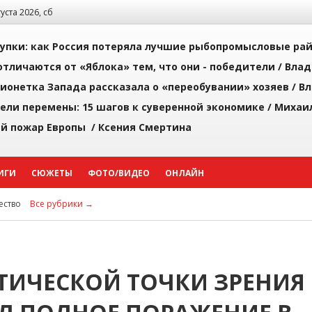
густа 2026, сб
упки: как Россия потеряла лучшие рыбопромысловые ра
тличаются от «Яблока» тем, что они - победители /
Влад
ионетка Запада рассказала о «переобувании» хозяев /
Вл
рели перемены: 15 шагов к суверенной экономике /
Михаи
й пожар Европы /
Ксения Смертина
ИГИ
СЮЖЕТЫ
ФОТО/ВИДЕО
ОНЛАЙН
ство
Все рубрики →
ТИЧЕСКОЙ ТОЧКИ ЗРЕНИЯ