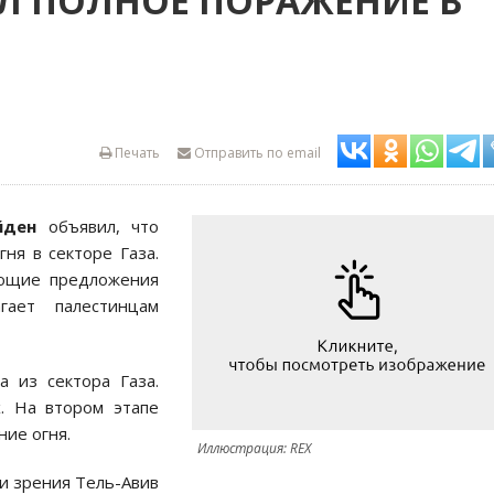
ЕЛ ПОЛНОЕ ПОРАЖЕНИЕ В
Печать
Отправить по email
йден
объявил, что
ня в секторе Газа.
ующие предложения
ает палестинцам
 из сектора Газа.
. На втором этапе
ие огня.
Иллюстрация: REX
ки зрения Тель-Авив