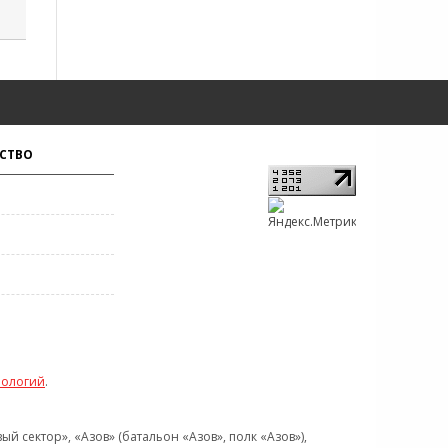
СТВО
нологий
.
 сектор», «Азов» (батальон «Азов», полк «Азов»),