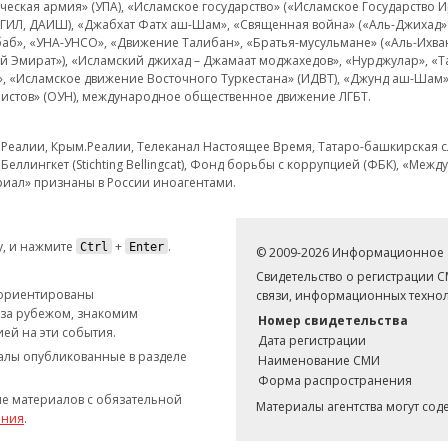
еская армия» (УПА), «Исламское государство» («Исламское Государство И
 ИГИЛ, ДАИШ), «Джабхат Фатх аш-Шам», «Священная война» («Аль-Джихад» 
аб», «УНА-УНСО», «Движение Талибан», «Братья-мусульмане» («Аль-Ихва
кий Эмират»), «Исламский джихад – Джамаат моджахедов», «Нурджулар», «
», «Исламское движение Восточного Туркестана» (ИДВТ), «Джунд аш-Шам»,
истов» (ОУН), международное общественное движение ЛГБТ.
з.Реалии, Крым.Реалии, Телеканал Настоящее Время, Татаро-башкирская сл
Беллингкет (Stichting Bellingcat), Фонд борьбы с коррупцией (ФБК), «Ме
иал» признаны в России иноагентами.
, и нажмите
+
.
Ctrl
Enter
© 2009-2026 Информационное а
Свидетельство о регистрации 
 ориентированы
связи, информационных технол
 за рубежом, знакомим
Номер свидетельства
ей на эти события.
Дата регистрации
иалы опубликованные в разделе
Наименование СМИ
Форма распространения
е материалов с обязательной
Материалы агентства могут со
ания
.