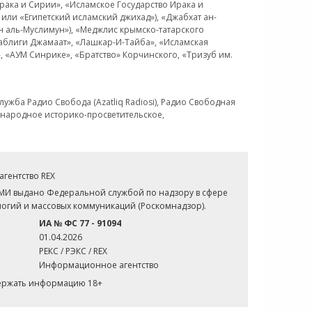
рака и Сирии», «Исламское Государство Ирака и
или «Египетский исламский джихад»), «Джабхат ан-
н аль-Муслимун»), «Меджлис крымско-татарского
Таблиги Джамаат», «Лашкар-И-Тайба», «Исламская
 «АУМ Синрике», «Братство» Корчинского, «Тризуб им.
ужба Радио Свобода (Azatliq Radiosi), Радио Свободная
ждународное историко-просветительское,
гентство REX
СМИ выдано Федеральной службой по надзору в сфере
огий и массовых коммуникаций (Роскомнадзор).
ИА № ФС 77 - 91094
01.04.2026
РЕКС / РЭКС / REX
Информационное агентство
держать информацию 18+