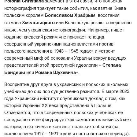
P
olonia
Christiana
замечает в этой связи, что польская
историография трактует такие события, как взятие Киева
польским королем
Болеславом Храбрым
, восстания
гетмана
Хмельницкого
или Волынскую резню, совершенно
иначе, чем украинская историография. Например, пишет
издание, киевский режим «не признает геноцид,
совершенный украинскими националистами против
польского населения в 1943 – 1945 годах» и «строит
современный миф об основании Украины вокруг ведущих
представителей этой преступной идеологии –
Степана
Бандеры
или
Романа Шухевича
».
Восприятие друг друга в украинских и польских школьных
учебниках до сих пор существенно разнится. В марте 2023
года Украинский институт опубликовал доклад о том, как
история Украины XX века представлена в Польше.
Отмечается, что в современных польских учебниках её
соседка почти не фигурирует как самостоятельный субъект
истории, а включена в контекст польских событий (за
исключением 1917 – 1921 годов и постсоветского периода).