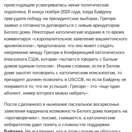
происходящем усматривалась некая политическая
подоплека. В конце ноября 2020 года, когда Байдену
присудили победу на президентских выборах, Грегори
заявил о готовности договориться с новым арендатором
Белого дома. Некоторые католические издания в то время,
комментируя «скоропалительное заявление вашингтонского
архиепископа», предполагали, что оно может создать
напряжение между Грегори и Конференцией католического
епископата США, которая «пытается говорить с Белым
домом единым голосом». Иными словами, если в Белом
доме захотят поговорить с католическим епископатом, то
президент должен позвонить в USCCB, но если Байдену не
понравится то, что он услышит, Грегори – это «еще один
абонент, номер которого можно набрать».
После сделанного в нынешнее пасхальное воскресенье
заявления кардинала возможности Белого дома поиграть на
«противоречиях», похоже, снижаются, а католическим
избирателям дают понять о сложностях поддержки
Байдена
. Не исключено, что в этом случае не обошлось