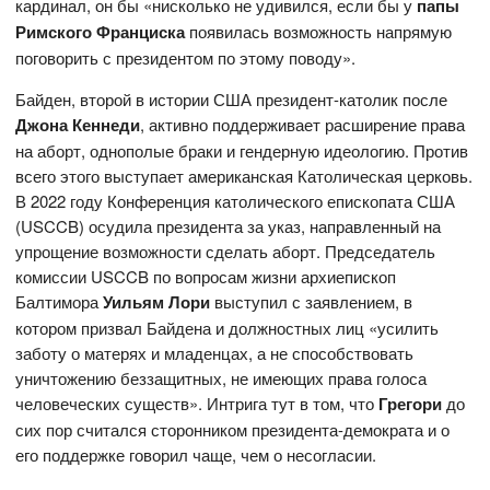
кардинал, он бы «нисколько не удивился, если бы у
папы
Римского
Франциска
появилась возможность напрямую
поговорить с президентом по этому поводу».
Байден, второй в истории США президент-католик после
Джона Кеннеди
, активно поддерживает расширение права
на аборт, однополые браки и гендерную идеологию. Против
всего этого выступает американская Католическая церковь.
В 2022 году Конференция католического епископата США
(USCCB) осудила президента за указ, направленный на
упрощение возможности сделать аборт. Председатель
комиссии USCCB по вопросам жизни архиепископ
Балтимора
Уильям Лори
выступил с заявлением, в
котором призвал Байдена и должностных лиц «усилить
заботу о матерях и младенцах, а не способствовать
уничтожению беззащитных, не имеющих права голоса
человеческих существ». Интрига тут в том, что
Грегори
до
сих пор считался сторонником президента-демократа и о
его поддержке говорил чаще, чем о несогласии.