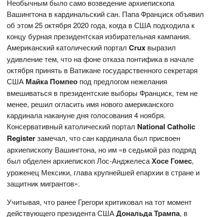
Необычным было само возведение архиепископа
Вашингтона в кардинальский сан. Папа Франциск объявил
об этом 25 октября 2020 года, когда в США подходила к
концу бурная президентская избирательная кампания.
Американский католический портал
Crux
выразил
удивление тем, что на фоне отказа понтифика в начале
октября принять в Ватикане государственного секретаря
США
Майка Помпео
под предлогом нежелания
вмешиваться в президентские выборы Франциск, тем не
менее, решил огласить имя нового американского
кардинала накануне дня голосования 4 ноября.
Консервативный католический портал
National Catholic
Register
замечал, что сан кардинала был присвоен
архиепископу Вашингтона, но им «в седьмой раз подряд
был обделен архиепископ Лос-Анджелеса
Хосе Гомес
,
уроженец Мексики, глава крупнейшей епархии в стране и
защитник мигрантов».
Учитывая, что ранее Грегори критиковал на тот момент
действующего президента США
Дональда Трампа
, в