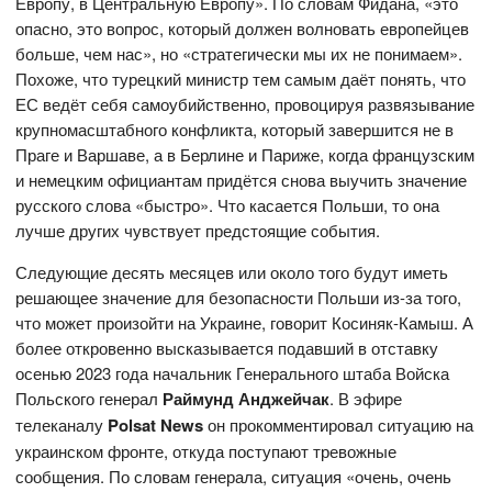
Европу, в Центральную Европу». По словам Фидана, «это
опасно, это вопрос, который должен волновать европейцев
больше, чем нас», но «стратегически мы их не понимаем».
Похоже, что турецкий министр тем самым даёт понять, что
ЕС ведёт себя самоубийственно, провоцируя развязывание
крупномасштабного конфликта, который завершится не в
Праге и Варшаве, а в Берлине и Париже, когда французским
и немецким официантам придётся снова выучить значение
русского слова «быстро». Что касается Польши, то она
лучше других чувствует предстоящие события.
Следующие десять месяцев или около того будут иметь
решающее значение для безопасности Польши из-за того,
что может произойти на Украине, говорит Косиняк-Камыш. А
более откровенно высказывается подавший в отставку
осенью 2023 года начальник Генерального штаба Войска
Польского генерал
Раймунд Анджейчак
. В эфире
телеканалу
Polsat News
он прокомментировал ситуацию на
украинском фронте, откуда поступают тревожные
сообщения. По словам генерала, ситуация «очень, очень