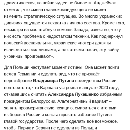
драматическая, на войне чудес не бывает». Анджейчак
отметил, что смена главнокомандующего не может
изменить стратегическую ситуацию. Во многих украинских
дивизиях ощущается нехватка личного состава. Кроме того,
несмотря на масштабную помощь Запада, известно, что у
них есть проблема с недостатком техники. Как подчеркнул
польский военачальник, украинские «потери должны
исчисляться миллионами, а не сотнями тысяч, эту войну
украинцы проигрывают».
Для Польши наступает момент истины. Она может пойти
вслед Германии и сделать вид, что не признаёт
переизбрание
Владимира Путина
президентом России,
повторить то, что Варшава устроила в августе 2020 году,
отказавшись считать
Александра Лукашенко
избранным
президентом Белоруссии. Альтернативный вариант –
занять проамериканскую позицию, смириться с итогами
выборов в России и констатировать избрание Путина
главой государства. После чего сделать всё возможное,
чтобы Париж и Берлин не сделали из Польши