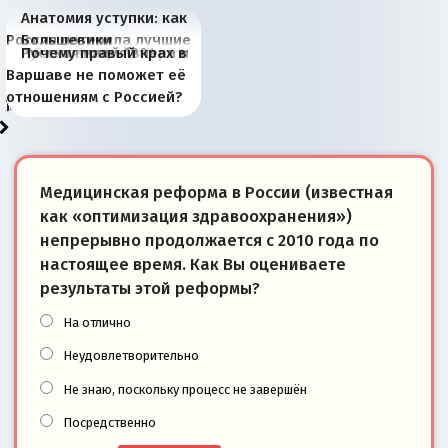
Анатомия уступки: как
Россия потеряла лучшие
Большевики
Киевская марионетка
В России назрели
Миграционный пожар
Россия начинает
Россия зимой 1904
Русская нация вчера и
Почему правый крах в
рыбопромысловые
отличаются от «Яблока»
Запада рассказала о
перемены: 15 шагов к
Европы
сбрасывать балласт
года: первые уступки во
сегодня
Варшаве не поможет её
районы Баренцева
тем, что они -
«переобувании» хозяев
суверенной экономике
Анкориджа
внутренней политике
отношениям с Россией?
моря
победители
Медицинская реформа в России (известная
как «оптимизация здравоохранения»)
непрерывно продолжается с 2010 года по
настоящее время. Как Вы оцениваете
результаты этой реформы?
На отлично
Неудовлетворительно
Не знаю, поскольку процесс не завершён
Посредственно