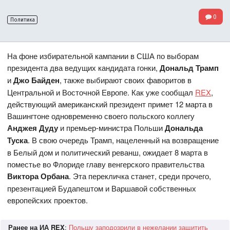
0
Политика
На фоне избирательной кампании в США по выборам
президента два ведущих кандидата гонки,
Дональд Трамп
и
Джо Байден
, также выбирают своих фаворитов в
Центральной и Восточной Европе. Как уже сообщал
REX
,
действующий американский президент примет 12 марта в
Вашингтоне одновременно своего польского коллегу
Анджея Дуду
и премьер-министра Польши
Дональда
Туска
. В свою очередь Трамп, нацеленный на возвращение
в Белый дом и политический реванш, ожидает 8 марта в
поместье во Флориде главу венгерского правительства
Виктора Орбана
. Эта перекличка станет, среди прочего,
презентацией Будапештом и Варшавой собственных
европейских проектов.
Ранее на ИА REX
:
Польшу заподозрили в нежелании защитить