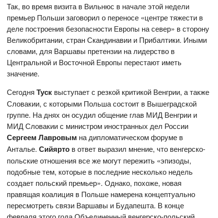
Так, во время визита в Вильнюс в начале этой недели
премьер Польши заговорил о переносе «центре тяжести в
деле построения безопасности Европы на север» в сторону
Великобритании, стран Скандинавии и Прибалтики. Иными
словами, для Варшавы претензии на лидерство в
Центральной и Восточной Европы перестают иметь
значение.
Сегодня
Туск
выступает с резкой критикой Венгрии, а также
Словакии, с которыми Польша состоит в Вышеградской
группе. На днях он осудил общение глав МИД Венгрии и
МИД Словакии с министром иностранных дел России
Сергеем Лавровым
на дипломатическом форуме в
Анталье.
Сийярто
в ответ выразил мнение, что венгерско-
польские отношения все же могут пережить «эпизоды,
подобные тем, которые в последние несколько недель
создает польский премьер». Однако, похоже, новая
правящая коалиция в Польше намерена концептуально
пересмотреть связи Варшавы и Будапешта. В конце
февраля этого года Объединенный венгерско-польский