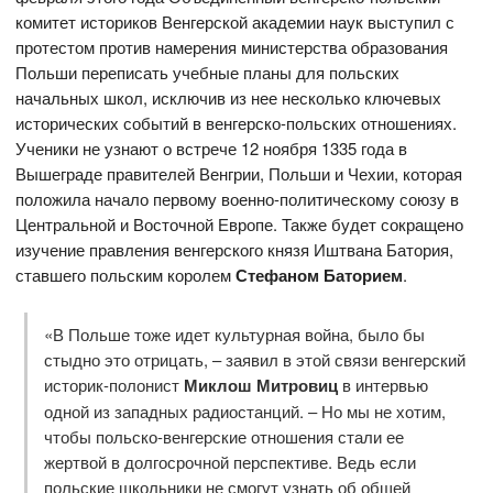
комитет историков Венгерской академии наук выступил с
протестом против намерения министерства образования
Польши переписать учебные планы для польских
начальных школ, исключив из нее несколько ключевых
исторических событий в венгерско-польских отношениях.
Ученики не узнают о встрече 12 ноября 1335 года в
Вышеграде правителей Венгрии, Польши и Чехии, которая
положила начало первому военно-политическому союзу в
Центральной и Восточной Европе. Также будет сокращено
изучение правления венгерского князя Иштвана Батория,
ставшего польским королем
Стефаном Баторием
.
«В Польше тоже идет культурная война, было бы
стыдно это отрицать, – заявил в этой связи венгерский
историк-полонист
Миклош Митровиц
в интервью
одной из западных радиостанций. – Но мы не хотим,
чтобы польско-венгерские отношения стали ее
жертвой в долгосрочной перспективе. Ведь если
польские школьники не смогут узнать об общей