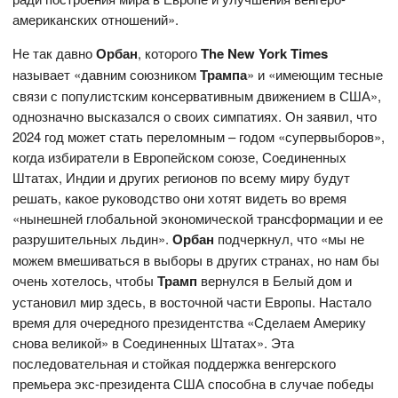
американских отношений».
Не так давно
Орбан
, которого
The
New
York
Times
называет «давним союзником
Трампа
» и «имеющим тесные
связи с популистским консервативным движением в США»,
однозначно высказался о своих симпатиях. Он заявил, что
2024 год может стать переломным – годом «супервыборов»,
когда избиратели в Европейском союзе, Соединенных
Штатах, Индии и других регионов по всему миру будут
решать, какое руководство они хотят видеть во время
«нынешней глобальной экономической трансформации и ее
разрушительных льдин».
Орбан
подчеркнул, что «мы не
можем вмешиваться в выборы в других странах, но нам бы
очень хотелось, чтобы
Трамп
вернулся в Белый дом и
установил мир здесь, в восточной части Европы. Настало
время для очередного президентства «Сделаем Америку
снова великой» в Соединенных Штатах». Эта
последовательная и стойкая поддержка венгерского
премьера экс-президента США способна в случае победы