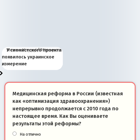
Киевская марионетка
В России назрели
Миграционный пожар
Россия начинает
Россия зимой 1904
Русская нация вчера и
Почему правый крах в
Место Науру / Науэро в
У сионистского проекта
Запада рассказала о
перемены: 15 шагов к
Европы
сбрасывать балласт
года: первые уступки во
сегодня
Варшаве не поможет её
современной истории
появилось украинское
«переобувании» хозяев
суверенной экономике
Анкориджа
внутренней политике
отношениям с Россией?
Южной Осетии
измерение
Медицинская реформа в России (известная
как «оптимизация здравоохранения»)
непрерывно продолжается с 2010 года по
настоящее время. Как Вы оцениваете
результаты этой реформы?
На отлично