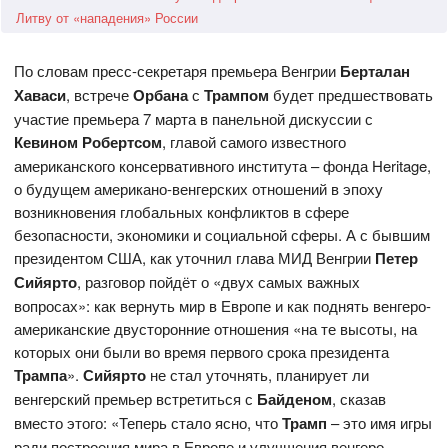
Литву от «нападения» России
По словам пресс-секретаря премьера Венгрии
Берталан
Хаваси
, встрече
Орбана
с
Трампом
будет предшествовать
участие премьера 7 марта в панельной дискуссии с
Кевином Робертсом
, главой самого известного
американского консервативного института – фонда Heritage,
о будущем американо-венгерских отношений в эпоху
возникновения глобальных конфликтов в сфере
безопасности, экономики и социальной сферы. А с бывшим
президентом США, как уточнил глава МИД Венгрии
Петер
Сийярто
, разговор пойдёт о «двух самых важных
вопросах»: как вернуть мир в Европе и как поднять венгеро-
американские двусторонние отношения «на те высоты, на
которых они были во время первого срока президента
Трампа
».
Сийярто
не стал уточнять, планирует ли
венгерский премьер встретиться с
Байденом
, сказав
вместо этого: «Теперь стало ясно, что
Трамп
– это имя игры
ради построения мира в Европе и улучшения венгеро-