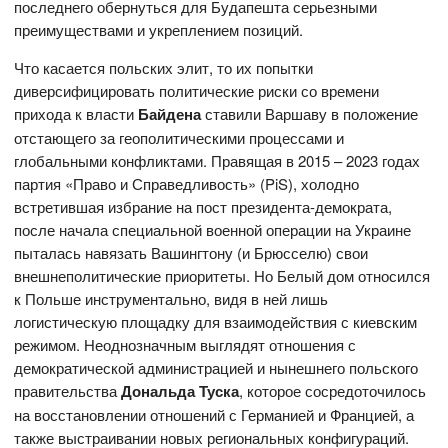
последнего обернуться для Будапешта серьезными
преимуществами и укреплением позиций.
Что касается польских элит, то их попытки
диверсифицировать политические риски со времени
прихода к власти
Байдена
ставили Варшаву в положение
отстающего за геополитическими процессами и
глобальными конфликтами. Правящая в 2015 – 2023 годах
партия «Право и Справедливость» (PiS), холодно
встретившая избрание на пост президента-демократа,
после начала специальной военной операции на Украине
пыталась навязать Вашингтону (и Брюсселю) свои
внешнеполитические приоритеты. Но Белый дом относился
к Польше инструментально, видя в ней лишь
логистическую площадку для взаимодействия с киевским
режимом. Неоднозначным выглядят отношения с
демократической администрацией и нынешнего польского
правительства
Дональда Туска
, которое сосредоточилось
на восстановлении отношений с Германией и Францией, а
также выстраивании новых региональных конфигураций.