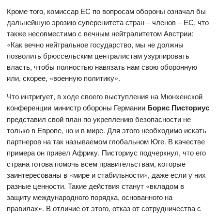
Кроме того, комиссар ЕС по вопросам обороны означал бы
дальнейшую эрозию суверенитета стран – членов – ЕС, что
также несовместимо с вечным нейтралитетом Австрии:
«Как вечно нейтральное государство, мы не должны
позволить брюссельским централистам узурпировать
власть, чтобы полностью навязать нам свою оборонную
или, скорее, «военную политику».
Что интригует, в ходе своего выступления на Мюнхенской
конференции министр обороны Германии
Борис Писториус
представил свой план по укреплению безопасности не
только в Европе, но и в мире. Для этого необходимо искать
партнеров на так называемом глобальном Юге. В качестве
примера он привел Африку. Писториус подчеркнул, что его
страна готова помочь всем правительствам, которые
заинтересованы в «мире и стабильности», даже если у них
разные ценности. Такие действия станут «вкладом в
защиту международного порядка, основанного на
правилах». В отличие от этого, отказ от сотрудничества с