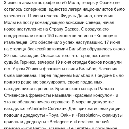
3 июня в авиакатастрофе погиб Мола, теперь у Франко не
осталось соперников, единство лагеря националистов было
укреплено. 11 июня генерал Фидель Давила, преемник
Молы на посту командующего войсками Севера, начал
новое наступление на Страну Басков. С воздуха его
поддерживали около 150 самолетов легиона «Кондор» и
итальянцев. Это обеспечило успех наступавших. 17 июня
на столицу баскской автономии Бильбао обрушилось около
20 тыс. снарядов. Опасаясь того, что город постигнет
судьба Герники, вечером 19 июня отряды басков покинули
его. Утром 20 июня франкисты взяли Бильбао, Баскония
была завоевана. Перед падением Бильбао в Лондоне было
принято решение эвакуировать своих подданных,
находившихся в регионе. Британского консула Ральфа
Стивенсона франкисты называли «красным консулом» и
это не обещало ничего хорошего. В море на дежурстве
находился «Almirante Cerveza». Для прикрытия эвакуации
подошли дредноуты «Royal Oak» и «Resolution», французы
прислали дредноуты «Bretagne» и «Lorraine», легкий
крейсер «Emil Bertin», эсминец «Le Terrible» и посыльное