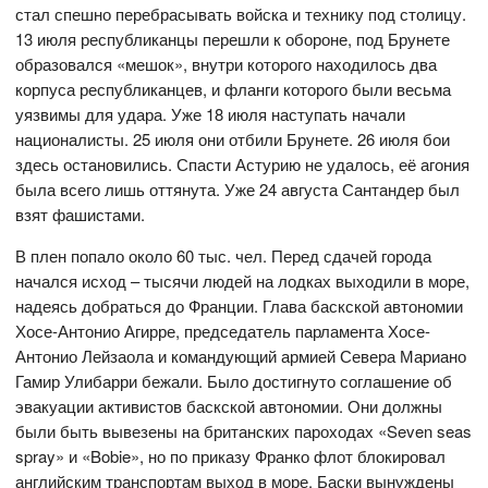
стал спешно перебрасывать войска и технику под столицу.
13 июля республиканцы перешли к обороне, под Брунете
образовался «мешок», внутри которого находилось два
корпуса республиканцев, и фланги которого были весьма
уязвимы для удара. Уже 18 июля наступать начали
националисты. 25 июля они отбили Брунете. 26 июля бои
здесь остановились. Спасти Астурию не удалось, её агония
была всего лишь оттянута. Уже 24 августа Сантандер был
взят фашистами.
В плен попало около 60 тыс. чел. Перед сдачей города
начался исход – тысячи людей на лодках выходили в море,
надеясь добраться до Франции. Глава баскской автономии
Хосе-Антонио Агирре, председатель парламента Хосе-
Антонио Лейзаола и командующий армией Севера Мариано
Гамир Улибарри бежали. Было достигнуто соглашение об
эвакуации активистов баскской автономии. Они должны
были быть вывезены на британских пароходах «Seven seas
spray» и «Bobie», но по приказу Франко флот блокировал
английским транспортам выход в море. Баски вынуждены