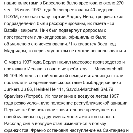
националистами в Барселоне было арестовано около 270
чел. 16 июля 1937 года были арестованы 40 лидеров
ПОУМ, включая главу партии Андреу Нина, троцкистские
подразделения были расформированы, их газета «La
Batalia» закрыта. Нин был подвергнут допросам с
пристрастием и ликвидирован, официально было
объявлено о его исчезновении. Что касается боев под
Мадридом, то первым успехом не смогли воспользоваться.
С марта 1937 года Берлин начал массовое производство и
поставки в Испанию нового истребителя — Messerschmitt
Bf-109. Вслед за этой машиной немцы и итальянцы стали
поставлять современные скоростные бомбардировщики
Junkers Ju 86, Heinkel He 111, Savoia-Marchetti SM.79
Sparviero (Ястреб). Их появление в воздухе летом 1937
года резко усложнило положение республиканской авиации.
Первые же бои показали значительное преимущество
новой машины над другими самолетами этого класса.
Расклад сил в воздухе стал изменяться в пользу
франкистов. Франко остановил наступление на Сантандер и