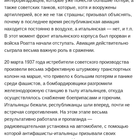
также советских танков, которые, хотя и вооружены
артиллерией, все же не так страшны; призывал объяснять,
почему в последнее время республиканская авиация
находится постоянно в воздухе, а итальянская — нет, и т.п.
В этот момент фронт итальянского корпуса был прорван и
войска Роатта начали отступать. Авиация действительно
сыграла весьма важную роль в сражении.
20 марта 1937 года истребители советского производства
произвели весьма эффективную штурмовку транспортных
колонн на марше, что привело к большим потерям и панике
среди фашистов, а бомбардировщики разгромили
железнодорожную станцию в тылу итальянцев, откуда
осуществлялось снабжение боеприпасами и горючим.
Итальянцы бежали, республиканцы шли вперед, почти не
встречая сопротивления. На этом этапе весьма
результативно работала и пропаганда —
радиовещательная установка на автомобиле, с помощью
которой антифашисты-итальянцы призывали своих