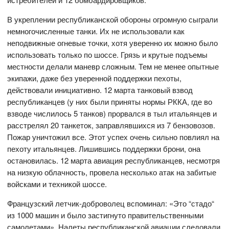
В укреплении республиканской обороны огромную сыграли
немногочисленные танки. Их не использовали как
неподвижные огневые точки, хотя уверенно их можно было
использовать только по шоссе. Грязь и крутые подъемы
местности делали маневр сложным. Тем не менее опытные
экипажи, даже без уверенной поддержки пехоты,
действовали инициативно. 12 марта танковый взвод
республиканцев (у них были приняты нормы РККА, где во
взводе числилось 5 танков) прорвался в тыл итальянцев и
расстрелял 20 танкеток, заправлявшихся из 7 бензовозов.
Пожар уничтожил все. Этот успех очень сильно повлиял на
пехоту итальянцев. Лишившись поддержки брони, она
остановилась. 12 марта авиация республиканцев, несмотря
на низкую облачность, провела несколько атак на забитые
войсками и техникой шоссе.
Французский летчик-доброволец вспоминал: «Это “стадо“
из 1000 машин и было застигнуто правительственными
самолетами». Налеты республиканской авиации следовали