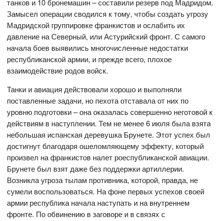
танков и 10 бронемашин – составили резерв под Мадридом.
Замысел операции сводился к тому, чтобы создать угрозу
Мадридской группировке франкистов и ослабить их
давление на Северный, или Астурийский фронт. С самого
начала боев выявились многочисленные недостатки
республиканской армии, и прежде всего, плохое
взаимодействие родов войск.
Танки и авиация действовали хорошо и выполняли
поставленные задачи, но пехота отставала от них по
уровню подготовки – она оказалась совершенно неготовой к
действиям в наступлении. Тем не менее 6 июля была взята
небольшая испанская деревушка Брунете. Этот успех был
достигнут благодаря ошеломляющему эффекту, который
произвел на франкистов налет роеспубликанской авиации.
Брунете был взят даже без поддержки артиллерии.
Возникла угроза тылам противника, которой, правда, не
сумели воспользоваться. На фоне первых успехов своей
армии республика начала наступать и на внутреннем
фронте. По обвинению в заговоре и в связях с