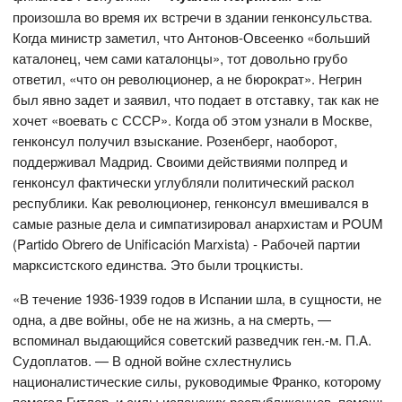
произошла во время их встречи в здании генконсульства.
Когда министр заметил, что Антонов-Овсеенко «больший
каталонец, чем сами каталонцы», тот довольно грубо
ответил, «что он революционер, а не бюрократ». Негрин
был явно задет и заявил, что подает в отставку, так как не
хочет «воевать с СССР». Когда об этом узнали в Москве,
генконсул получил взыскание. Розенберг, наоборот,
поддерживал Мадрид. Своими действиями полпред и
генконсул фактически углубляли политический раскол
республики. Как революционер, генконсул вмешивался в
самые разные дела и симпатизировал анархистам и POUM
(Partido Obrero de Unificación Marxista) - Рабочей партии
марксистского единства. Это были троцкисты.
«В течение 1936-1939 годов в Испании шла, в сущности, не
одна, а две войны, обе не на жизнь, а на смерть, —
вспоминал выдающийся советский разведчик ген.-м. П.А.
Судоплатов. — В одной войне схлестнулись
националистические силы, руководимые Франко, которому
помогал Гитлер, и силы испанских республиканцев, помощь