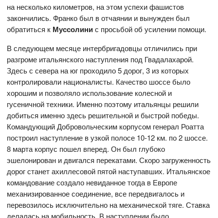
на несколько километров, на этом успехи фашистов
закончились. Франко был в отчаянии и вынужден был
обратиться к
Муссолини
с просьбой об усилении помощи.
В следующем месяце интербригадовцы отличились при
разгроме итальянского наступления под Гвадалахарой.
Здесь с севера на юг проходило 5 дорог, 3 из которых
контролировали националисты. Качество шоссе было
хорошим и позволяло использование колесной и
гусеничной техники. Именно поэтому итальянцы решили
добиться именно здесь решительной и быстрой победы.
Командующий Добровольческим корпусом генерал Роатта
построил наступление в узкой полосе 10-12 км. по 2 шоссе.
8 марта корпус пошел вперед. Он был глубоко
эшелонирован и двигался перекатами. Скоро загруженность
дорог станет ахиллесовой пятой наступавших. Итальянское
командование создало невиданное тогда в Европе
механизированное соединение, все передвигалось и
перевозилось исключительно на механической тяге. Ставка
делалась на мобильность. В наступлении было