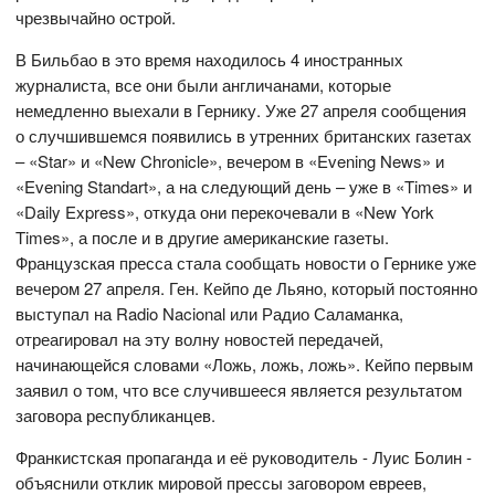
чрезвычайно острой.
В Бильбао в это время находилось 4 иностранных
журналиста, все они были англичанами, которые
немедленно выехали в Гернику. Уже 27 апреля сообщения
о случшившемся появились в утренних британских газетах
– «Star» и «New Chronicle», вечером в «Evening News» и
«Evening Standart», а на следующий день – уже в «Times» и
«Daily Express», откуда они перекочевали в «New York
Times», а после и в другие американские газеты.
Французская пресса стала сообщать новости о Гернике уже
вечером 27 апреля. Ген. Кейпо де Льяно, который постоянно
выступал на Radio Nacional или Радио Саламанка,
отреагировал на эту волну новостей передачей,
начинающейся словами «Ложь, ложь, ложь». Кейпо первым
заявил о том, что все случившееся является результатом
заговора республиканцев.
Франкистская пропаганда и её руководитель - Луис Болин -
объяснили отклик мировой прессы заговором евреев,