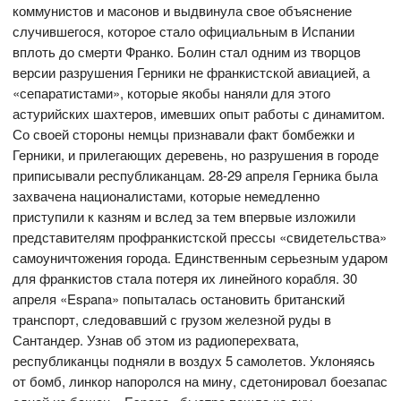
коммунистов и масонов и выдвинула свое объяснение
случившегося, которое стало официальным в Испании
вплоть до смерти Франко. Болин стал одним из творцов
версии разрушения Герники не франкистской авиацией, а
«сепаратистами», которые якобы наняли для этого
астурийских шахтеров, имевших опыт работы с динамитом.
Со своей стороны немцы признавали факт бомбежки и
Герники, и прилегающих деревень, но разрушения в городе
приписывали республиканцам. 28-29 апреля Герника была
захвачена националистами, которые немедленно
приступили к казням и вслед за тем впервые изложили
представителям профранкистской прессы «свидетельства»
самоуничтожения города. Единственным серьезным ударом
для франкистов стала потеря их линейного корабля. 30
апреля «Espana» попыталась остановить британский
транспорт, следовавший с грузом железной руды в
Сантандер. Узнав об этом из радиоперехвата,
республиканцы подняли в воздух 5 самолетов. Уклоняясь
от бомб, линкор напоролся на мину, сдетонировал боезапас