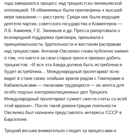
года завершился процесс над троцкистско-зиновьевской
оппозицией. 16 обвиняемых были приговорены к высшей
мере наказания — расстрелу. Среди них были ведущие
деятели партии, советского государства и Коминтерна —
Л.Б. Каменев, Г.Е. Зиновьев и др. Пресса рапортовала о
всенародной поддержке приговора, призывала к
принципиальности, бдительности и жестоким расправам
над троцкистами. Антонов-Овсеенко снова публично заявил
о том, что кается за свои старые грехи и призвал добить
троцкистов: «И вся эта банда должна быть истреблена и
будет истреблена… Международный пролетариат ясно
видит в стане своих злейших врагов рядом с Гимлерами и
Кабанельясами — палачами трудящихся — их агента для
особо подлых контрреволюционных дел Троцкого.
Международный пролетариат сумеет свести счеты со всей
этой мразью». После такой демонстрации лояльности
Овсеенко был назначен представлять интересы СССР в
Барселоне.
Троцкий весьма внимательно следил за процессами и