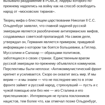
вызывало раздражение в РОВСе, лидеры которого по-
прежнему надеялись на войну как на способ освободить
народ от «московских тиранов».
Творец мифа о блестящем царствовании Николая II С.С.
Ольденбург заявлял, что главной задачей русской
эмиграции является разоблачение антигерманских мифов,
создаваемых советской пропагандой. На самом деле,
утверждал он, Германия является примером, правдивой
информации о котором так боятся большевики, а Гитлер,
Муссолини и Салазар — образцами политиков,
заботящихся о своих странах. Единственным врагом
русской эмиграции по-прежнему объявлялся коммунизм.
Перспективы были неплохи: «Антикоммунистический фронт
крепнет и усиливается. Скоро он охватит весь мир. И мы
верим — и мы знаем — что не последнее место в этом
фронте займет и русский народ, стряхнувший — пусть и с
чужой помощью или без нее — иго Сталина и его
приспешников». Интервенция не пугала поклонников
нацистов, тем более что, как отмечал позже Ольденбург,