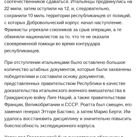
соотечественников сдаваться. Итальянцы продвинулись на
22 мили, затем оступили на 12, и, следовательно,
сохранили 10 миль территории республиканцев от позиций,
с которых Добровольческий корпус начал наступление.
Франкисты упрекали союзников за срыв операции, а те
обвиняли националистов за то, что те не оказали
своевременной помощи во время контрудара
республиканцев.
При отступлении итальянцами было оставлено большое
количество штабных документов, которые были захвачены
победителями и составили основу документов,
представленных правительством Республики в качестве
доказательства итальянского военного вмешательства в
Гражданскую войну Лиге Наций, а также правительствам
Франции, Великобритании и СССР. Роатта был смещен, его
заменил генерал Этторе Бастико, а затем Марио Берти. Им
удалось восстановить дисциплину и значительно повысить
боеспособность экспедиционного корпуса.
Успех под Гвадалахарой был существенно обесценен в