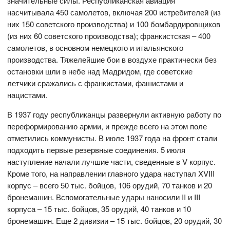
значительные силы. Республиканская авиация
насчитывала 450 самолетов, включая 200 истребителей (из
них 150 советского производства) и 100 бомбардировщиков
(из них 60 советского производства); франкистская – 400
самолетов, в основном немецкого и итальянского
производства. Тяжелейшие бои в воздухе практически без
остановки шли в небе над Мадридом, где советские
летчики сражались с франкистами, фашистами и
нацистами.
В 1937 году республиканцы развернули активную работу по
переформированию армии, и прежде всего на этом поле
отметились коммунисты. В июле 1937 года на фронт стали
подходить первые резервные соединения. 5 июля
наступление начали лучшие части, сведенные в V корпус.
Кроме того, на направлении главного удара наступал XVIII
корпус – всего 50 тыс. бойцов, 106 орудий, 70 танков и 20
бронемашин. Вспомогательные удары наносили II и III
корпуса – 15 тыс. бойцов, 35 орудий, 40 танков и 10
бронемашин. Еще 2 дивизии – 15 тыс. бойцов, 20 орудий, 30