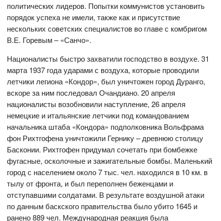
политических лидеров. Попытки коммунистов установить
порядок успеха не имели, также как и присутствие
нескольких советских специалистов во главе с комбригом
В.Е. Горевым – «Санчо».
Националисты быстро захватили господство в воздухе. 31
марта 1937 года ударами с воздуха, которые проводили
летчики легиона «Кондор», был уничтожен город Дуранго,
вскоре за ним последовал Очандиано. 20 апреля
националисты возобновили наступление, 26 апреля
немецкие и итальянские летчики под командованием
начальника штаба «Кондора» подполковника Вольфрама
фон Рихтгофена уничтожили Гернику – древнюю столицу
Басконии. Рихтгофен придумал сочетать при бомбежке
фугасные, осколочные и зажигательные бомбы. Маленький
город с населением около 7 тыс. чел. находился в 10 км. в
тылу от фронта, и был переполнен беженцами и
отступавшими солдатами. В результате воздушной атаки
по данным баскского правительства было убито 1645 и
ранено 889 чел. Международная реакция была