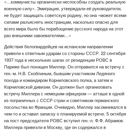
«…коммунисты органически неспособны создать реальную
военную силу». Эмиграция, утверждали её руководители,
не будет защищать советскую родину, но она «может всеми
силами разъяснять иностранцам, насколько опасно для
всего мира было бы порабощение русского народа на этот
раз внешними завоевателями…»
Действия белогвардейцев на испанском направлении
привели к ответным ударам со стороны СССР. 22 сентября
1937 года в нескольких шагах от резиденции РОВС в
Париже был похищен Миллер. Он отправился на встречу с
ген.-м. Н.В. Скоблиным, бывшим участником Ледяного
похода и командиром Корниловского полка, а затем и
Корниловской дивизии. Он должен был организовать
встречу Миллера с немецким офицером — атташе в одной
из пограничных с СССР стран и советником германского
посольства во Франции. Очевидно, Миллер засомневался в
чем-то и оставил записку о планируемой встрече. 5 октября
на пост председателя РОВС вступил ген.-л. Ф.Ф. Абрамов.
Миллера привезли в Москву, где он содержался в