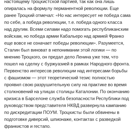
настоящему троцкистской партией, так как она лишь
опиралась на формулу перманентной революции. Еще
ранее Троцкий отмечал: «Но нас интересует не победа сама
по себе, а победа революции, т.е. победа одного класса
над другим. Всеми силами надо помогать республиканским
войскам, но победа армии Кабальеро над армией Франко
еще вовсе не означает победы революции». Разумеется,
Сталин был виноват в непонимании этой логики — по
мнению Троцкого, он предал дело Ленина уже тем, что
пошел на сделку с буржуазией в рамках Народного фронта.
Первенство интересов революции над интересами борьбы
с фашизмом — этот теоретический тезис полностью
проявил свою разрушительную силу на практике во время
столкновений на улицах столицы Каталонии. По окончанию
кризиса в Барселоне служба безопасности Республики под
руководством представителя НКВД развернула кампанию
по дискредитации ПОУМ. Троцкисты были обвинены в
подготовке диверсий, шпионаже, контактах с разведкой
франкистов и гестапо.