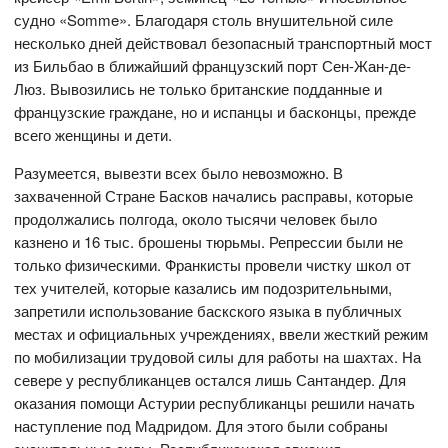
судно «Somme». Благодаря столь внушительной силе
несколько дней действовал безопасный транспортный мост
из Бильбао в ближайший французский порт Сен-Жан-де-
Люз. Вывозились не только британские подданные и
французские граждане, но и испанцы и басконцы, прежде
всего женщины и дети.
Разумеется, вывезти всех было невозможно. В
захваченной Стране Басков начались расправы, которые
продолжались полгода, около тысячи человек было
казнено и 16 тыс. брошены тюрьмы. Репрессии были не
только физическими. Франкисты провели чистку школ от
тех учителей, которые казались им подозрительными,
запретили использование баскского языка в публичных
местах и официальных учреждениях, ввели жесткий режим
по мобилизации трудовой силы для работы на шахтах. На
севере у республиканцев остался лишь Сантандер. Для
оказания помощи Астурии республиканцы решили начать
наступление под Мадридом. Для этого были собраны