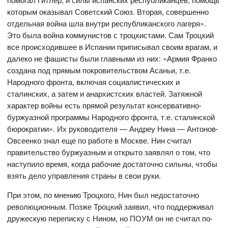
которым оказывал Советский Союз. Вторая, совершенно
отдельная война шла внутри республиканского лагеря».
Это была война коммунистов с троцкистами. Сам Троцкий
все происходившее в Испании приписывал своим врагам, и
далеко не фашисты были главными из них: «Армия Франко
создана под прямым покровительством Асаньи, т.е.
Народного фронта, включая социалистических и
сталинских, а затем и анархистских властей. Затяжной
характер войны есть прямой результат консервативно-
буржуазной программы Народного фронта, т.е. сталинской
бюрократии». Их руководителя — Андреу Нина — Антонов-
Овсеенко знал еще по работе в Москве. Нин считал
правительство буржуазным и открыто заявлял о том, что
наступило время, когда рабочие достаточно сильны, чтобы
взять дело управления страны в свои руки.
При этом, по мнению Троцкого, Нин был недостаточно
революционным. Позже Троцкий заявил, что поддерживал
дружескую переписку с Нином, но ПОУМ он не считал по-