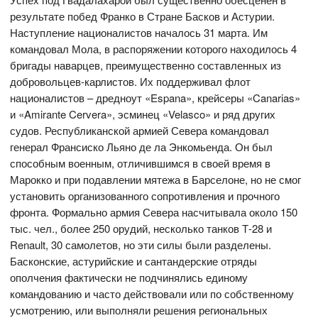
результате побед Франко в Стране Басков и Астурии.
Наступление националистов началось 31 марта. Им
командовал Мола, в распоряжении которого находилось 4
бригады наварцев, преимущественно составленных из
добровольцев-карлистов. Их поддерживал флот
националистов – дредноут «Espana», крейсеры «Canarias»
и «Amirante Cervera», эсминец «Velasco» и ряд других
судов. Республиканской армией Севера командовал
генерал Франсиско Льяно де ла Энкомьенда. Он был
способным военным, отличившимся в своей время в
Марокко и при подавлении мятежа в Барселоне, но не смог
установить организованного сопротивления и прочного
фронта. Формально армия Севера насчитывала около 150
тыс. чел., более 250 орудий, несколько танков Т-28 и
Renault, 30 самолетов, но эти силы были разделены.
Басконские, астурийские и сантандерские отряды
ополчения фактически не подчинялись единому
командованию и часто действовали или по собственному
усмотрению, или выполняли решения региональных