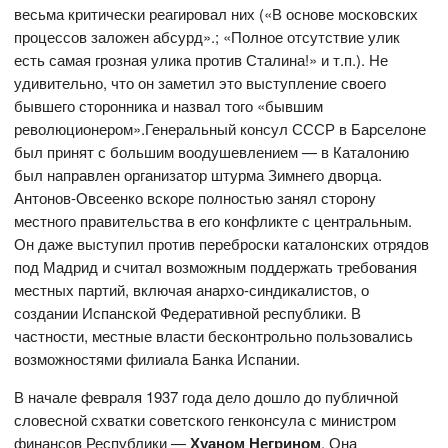
весьма критически реагировал них («В основе московских
процессов заложен абсурд».; «Полное отсутствие улик
есть самая грозная улика против Сталина!» и т.п.). Не
удивительно, что он заметил это выступление своего
бывшего сторонника и назвал того «бывшим
революционером».Генеральный консул СССР в Барселоне
был принят с большим воодушевлением — в Каталонию
был направлен организатор штурма Зимнего дворца.
Антонов-Овсеенко вскоре полностью занял сторону
местного правительства в его конфликте с центральным.
Он даже выступил против переброски каталонских отрядов
под Мадрид и считал возможным поддержать требования
местных партий, включая анархо-синдикалистов, о
создании Испанской Федеративной республики. В
частности, местные власти бесконтрольно пользовались
возможностями филиала Банка Испании.
В начале февраля 1937 года дело дошло до публичной
словесной схватки советского генконсула с министром
финансов Республики —
Хуаном Негрином
. Она