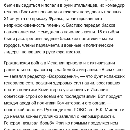
были высадиться и попали в руки итальянцев, их командир
генерал Бастико поначалу отказался передавать пленных.
31 августа по приказу Франко, гарантировавшего
неприкосновенность пленных, Бастико передал басков
националистам. Немедленно начались казни. 15 октября
были расстреляны видные баскские политики – мэры
городов, члены парламента и военные и политические
лидеры, попавшие в руки франкистов.
Гражданская война в Испании привела и к активизации
радикального правого крыла белой эмиграции. «Всем ясно,
— заявлял редактор «Возрождения», — что бунт испанских
генералов есть реакция здоровых сил нации, восставших
против политики Коминтерна установить в Испании
советский строй со всеми его последствиями. Вот продукт
международной политики Коминтерна и его органа —
советской власти». Руководитель РОВС ген. Е.К. Миллер и
до начала войны публично заявлял о непримиримости.
Генерал называл борьбу Франко прямым продолжением
белого движения со всеми вытекающими отсюда выводами