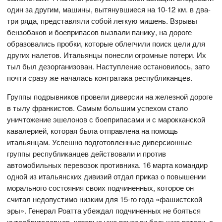
один за другим, машины, вытянувшиеся на 10-12 км. в два-
три ряда, представляли собой легкую мишень. Взрывы
бензобаков и боеприпасов вызвали панику, на дороге
образовались пробки, которые облегчили поиск цели для
других налетов. Итальянцы понесли огромные потери. Их
тыл был дезорганизован. Наступление остановилось, зато
почти сразу же началась контратака республиканцев.
Группы подрывников провели диверсии на железной дороге
в тылу франкистов. Самым большим успехом стало
уничтожение эшелонов с боеприпасами и с марокканской
кавалерией, которая была отправлена на помощь
итальянцам. Успешно подготовленные диверсионные
группы республиканцев действовали и против
автомобильных перевозок противника. 16 марта командир
одной из итальянских дивизий отдал приказ о повышении
морального состояния своих подчиненных, которое он
считал недопустимо низким для 15-го года «фашистской
эры». Генерал Роатта убеждал подчиненных не бояться
интербригадовцев, которые уже понесли большие потери, а