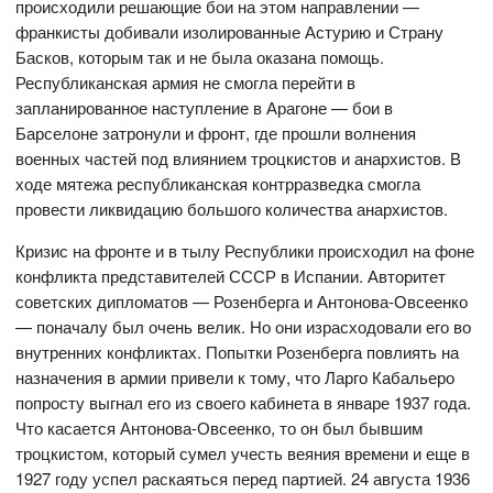
происходили решающие бои на этом направлении —
франкисты добивали изолированные Астурию и Страну
Басков, которым так и не была оказана помощь.
Республиканская армия не смогла перейти в
запланированное наступление в Арагоне — бои в
Барселоне затронули и фронт, где прошли волнения
военных частей под влиянием троцкистов и анархистов. В
ходе мятежа республиканская контрразведка смогла
провести ликвидацию большого количества анархистов.
Кризис на фронте и в тылу Республики происходил на фоне
конфликта представителей СССР в Испании. Авторитет
советских дипломатов — Розенберга и Антонова-Овсеенко
— поначалу был очень велик. Но они израсходовали его во
внутренних конфликтах. Попытки Розенберга повлиять на
назначения в армии привели к тому, что Ларго Кабальеро
попросту выгнал его из своего кабинета в январе 1937 года.
Что касается Антонова-Овсеенко, то он был бывшим
троцкистом, который сумел учесть веяния времени и еще в
1927 году успел раскаяться перед партией. 24 августа 1936