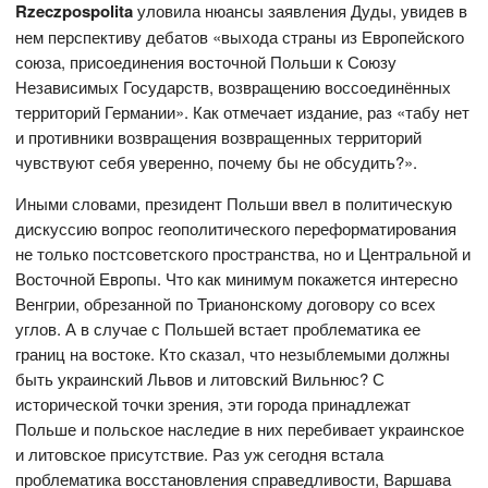
Rzeczpospolita
уловила нюансы заявления Дуды, увидев в
нем перспективу дебатов «выхода страны из Европейского
союза, присоединения восточной Польши к Союзу
Независимых Государств, возвращению воссоединённых
территорий Германии». Как отмечает издание, раз «табу нет
и противники возвращения возвращенных территорий
чувствуют себя уверенно, почему бы не обсудить?».
Иными словами, президент Польши ввел в политическую
дискуссию вопрос геополитического переформатирования
не только постсоветского пространства, но и Центральной и
Восточной Европы. Что как минимум покажется интересно
Венгрии, обрезанной по Трианонскому договору со всех
углов. А в случае с Польшей встает проблематика ее
границ на востоке. Кто сказал, что незыблемыми должны
быть украинский Львов и литовский Вильнюс? С
исторической точки зрения, эти города принадлежат
Польше и польское наследие в них перебивает украинское
и литовское присутствие. Раз уж сегодня встала
проблематика восстановления справедливости, Варшава