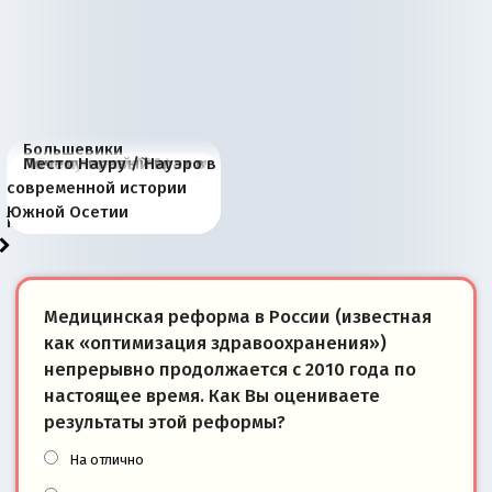
Большевики
Киевская марионетка
В России назрели
Миграционный пожар
Россия начинает
Россия зимой 1904
Русская нация вчера и
Почему правый крах в
Место Науру / Науэро в
отличаются от «Яблока»
Запада рассказала о
перемены: 15 шагов к
Европы
сбрасывать балласт
года: первые уступки во
сегодня
Варшаве не поможет её
современной истории
тем, что они -
«переобувании» хозяев
суверенной экономике
Анкориджа
внутренней политике
отношениям с Россией?
Южной Осетии
победители
Медицинская реформа в России (известная
как «оптимизация здравоохранения»)
непрерывно продолжается с 2010 года по
настоящее время. Как Вы оцениваете
результаты этой реформы?
На отлично