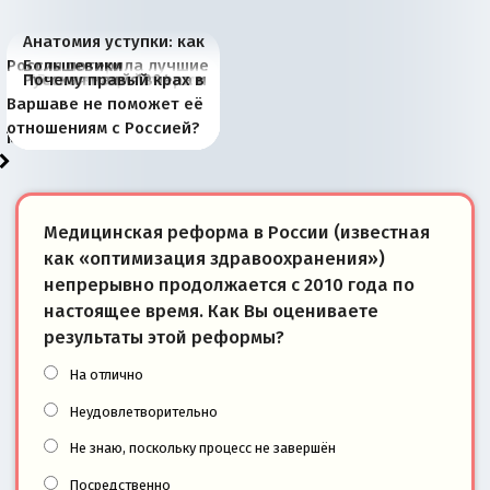
Анатомия уступки: как
Россия потеряла лучшие
Большевики
Киевская марионетка
В России назрели
Миграционный пожар
Россия начинает
Россия зимой 1904
Русская нация вчера и
Почему правый крах в
рыбопромысловые
отличаются от «Яблока»
Запада рассказала о
перемены: 15 шагов к
Европы
сбрасывать балласт
года: первые уступки во
сегодня
Варшаве не поможет её
районы Баренцева
тем, что они -
«переобувании» хозяев
суверенной экономике
Анкориджа
внутренней политике
отношениям с Россией?
моря
победители
Медицинская реформа в России (известная
как «оптимизация здравоохранения»)
непрерывно продолжается с 2010 года по
настоящее время. Как Вы оцениваете
результаты этой реформы?
На отлично
Неудовлетворительно
Не знаю, поскольку процесс не завершён
Посредственно