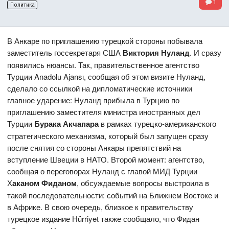
1
Политика
В Анкаре по приглашению турецкой стороны побывала
заместитель госсекретаря США
Виктория Нуланд
. И сразу
появились нюансы. Так, правительственное агентство
Турции Anadolu Ajansı, сообщая об этом визите Нуланд,
сделало со ссылкой на дипломатические источники
главное ударение: Нуланд прибыла в Турцию по
приглашению заместителя министра иностранных дел
Турции
Бурака Акчапара
в рамках турецко-американского
стратегического механизма, который был запущен сразу
после снятия со стороны Анкары препятствий на
вступление Швеции в НАТО. Второй момент: агентство,
сообщая о переговорах Нуланд с главой МИД Турции
Х
аканом Фиданом
, обсуждаемые вопросы выстроила в
такой последовательности: событий на Ближнем Востоке и
в Африке. В свою очередь, близкое к правительству
турецкое издание Hürriyet также сообщало, что Фидан