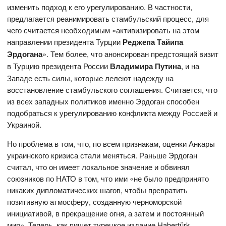
изменить подход к его урегулированию. В частности,
предлагается реанимировать стамбульский процесс, для
чего считается необходимым «активизировать на этом
направлении президента Турции
Реджепа Тайипа
Эрдогана
». Тем более, что анонсирован предстоящий визит
в Турцию президента России
Владимира Путина
, и на
Западе есть силы, которые лелеют надежду на
восстановление стамбульского соглашения. Считается, что
из всех западных политиков именно Эрдоган способен
подобраться к урегулированию конфликта между Россией и
Украиной.
Но проблема в том, что, по всем признакам, оценки Анкары
украинского кризиса стали меняться. Раньше Эрдоган
считал, что он имеет локальное значение и обвинял
союзников по НАТО в том, что ими «не было предпринято
никаких дипломатических шагов, чтобы превратить
позитивную атмосферу, созданную черноморской
инициативой, в прекращение огня, а затем и постоянный
мир». Теперь, как пишет турецкое издание Habertürk,