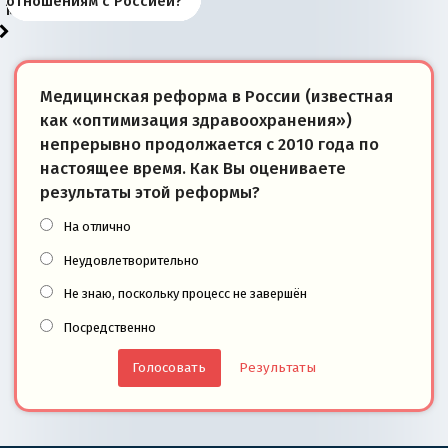
«переобувании» хозяев
суверенной экономике
Анкориджа
внутренней политике
отношениям с Россией?
моря
победители
Медицинская реформа в России (известная
как «оптимизация здравоохранения»)
непрерывно продолжается с 2010 года по
настоящее время. Как Вы оцениваете
результаты этой реформы?
На отлично
Неудовлетворительно
Не знаю, поскольку процесс не завершён
Посредственно
Результаты