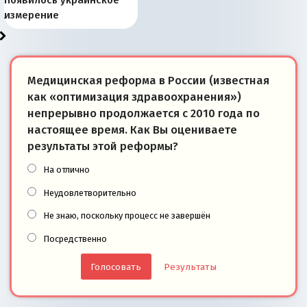
Запада рассказала о
перемены: 15 шагов к
Европы
сбрасывать балласт
года: первые уступки во
сегодня
Варшаве не поможет её
современной истории
появилось украинское
«переобувании» хозяев
суверенной экономике
Анкориджа
внутренней политике
отношениям с Россией?
Южной Осетии
измерение
Медицинская реформа в России (известная
как «оптимизация здравоохранения»)
непрерывно продолжается с 2010 года по
настоящее время. Как Вы оцениваете
результаты этой реформы?
На отлично
Неудовлетворительно
Не знаю, поскольку процесс не завершён
Посредственно
Результаты