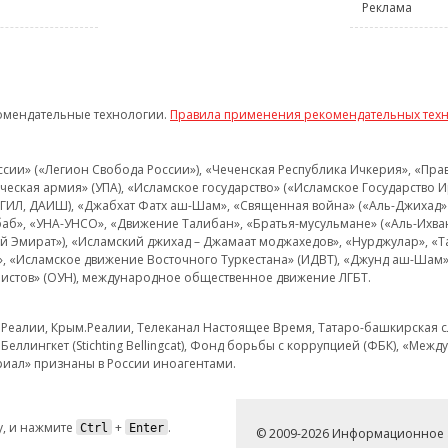
Реклама
омендательные технологии.
Правила применения рекомендательных тех
и» («Легион Свобода России»), «Чеченская Республика Ичкерия», «Правый
еская армия» (УПА), «Исламское государство» («Исламское Государство И
 ИГИЛ, ДАИШ), «Джабхат Фатх аш-Шам», «Священная война» («Аль-Джихад» 
аб», «УНА-УНСО», «Движение Талибан», «Братья-мусульмане» («Аль-Ихва
кий Эмират»), «Исламский джихад – Джамаат моджахедов», «Нурджулар», «
», «Исламское движение Восточного Туркестана» (ИДВТ), «Джунд аш-Шам»,
истов» (ОУН), международное общественное движение ЛГБТ.
з.Реалии, Крым.Реалии, Телеканал Настоящее Время, Татаро-башкирская сл
Беллингкет (Stichting Bellingcat), Фонд борьбы с коррупцией (ФБК), «Ме
иал» признаны в России иноагентами.
, и нажмите
+
.
Ctrl
Enter
© 2009-2026 Информационное а