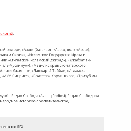
нологий
.
 сектор», «Азов» (батальон «Азов», полк «Азов»),
рака и Сирии», «Исламское Государство Ирака и
или «Египетский исламский джихад»), «Джабхат ан-
н аль-Муслимун»), «Меджлис крымско-татарского
Таблиги Джамаат», «Лашкар-И-Тайба», «Исламская
 «АУМ Синрике», «Братство» Корчинского, «Тризуб им.
ужба Радио Свобода (Azatliq Radiosi), Радио Свободная
ждународное историко-просветительское,
гентство REX