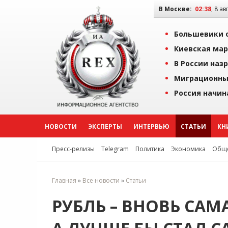
В Москве:
02:38
, 8 ав
Большевики о
Киевская мар
В России наз
Миграционны
Россия начин
НОВОСТИ
ЭКСПЕРТЫ
ИНТЕРВЬЮ
СТАТЬИ
КН
Пресс-релизы
Telegram
Политика
Экономика
Обще
Главная
»
Все новости
»
Статьи
РУБЛЬ – ВНОВЬ СА