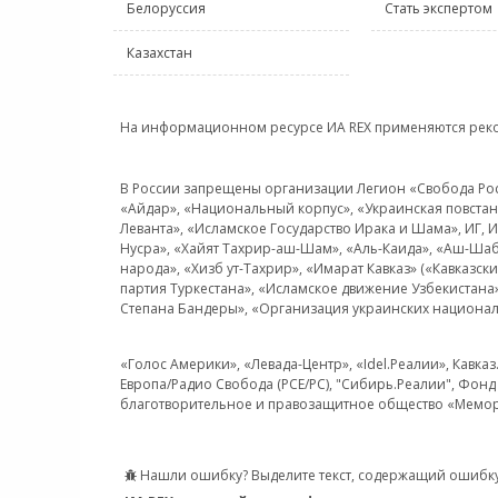
Белоруссия
Стать экспертом
Казахстан
На информационном ресурсе ИА REX применяются рек
В России запрещены организации Легион «Свобода Росси
«Айдар», «Национальный корпус», «Украинская повстанч
Леванта», «Исламское Государство Ирака и Шама», ИГ,
Нусра», «Хайят Тахрир-аш-Шам», «Аль-Каида», «Аш-Шаб
народа», «Хизб ут-Тахрир», «Имарат Кавказ» («Кавказс
партия Туркестана», «Исламское движение Узбекистана
Степана Бандеры», «Организация украинских национал
«Голос Америки», «Левада-Центр», «Idel.Реалии», Кавка
Европа/Радио Свобода (PCE/PC), "Сибирь.Реалии", Фонд 
благотворительное и правозащитное общество «Мемор
Нашли ошибку? Выделите текст, содержащий ошибку