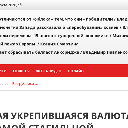
густа 2026, сб
тличаются от «Яблока» тем, что они - победители /
Влад
ионетка Запада рассказала о «переобувании» хозяев /
Вл
рели перемены: 15 шагов к суверенной экономике /
Михаи
й пожар Европы /
Ксения Смертина
ает сбрасывать балласт Анкориджа /
Владимир Павленко
ИГИ
СЮЖЕТЫ
ФОТО/ВИДЕО
ОНЛАЙН
ство
Все рубрики →
МАЯ УКРЕПИВШАЯСЯ ВАЛЮТ