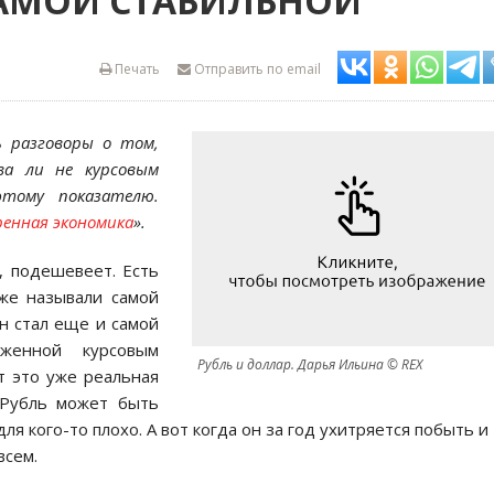
САМОЙ СТАБИЛЬНОЙ
Печать
Отправить по email
ь разговоры о том,
ва ли не курсовым
тому показателю.
ренная экономика
».
, подешевеет. Есть
уже называли самой
н стал еще и самой
женной курсовым
Рубль и доллар. Дарья Ильина © REX
т это уже реальная
 Рубль может быть
я кого-то плохо. А вот когда он за год ухитряется побыть и
всем.