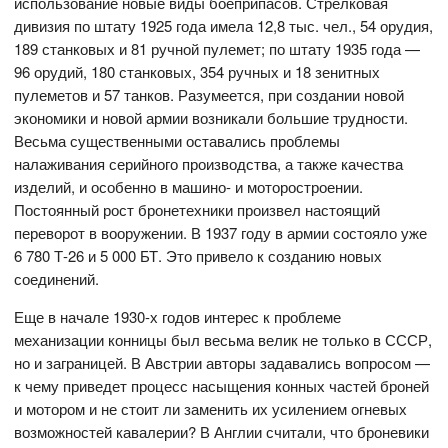
использование новые виды боеприпасов. Стрелковая
дивизия по штату 1925 года имела 12,8 тыс. чел., 54 орудия,
189 станковых и 81 ручной пулемет; по штату 1935 года —
96 орудий, 180 станковых, 354 ручных и 18 зенитных
пулеметов и 57 танков. Разумеется, при создании новой
экономики и новой армии возникали большие трудности.
Весьма существенными оставались проблемы
налаживания серийного производства, а также качества
изделий, и особенно в машино- и моторостроении.
Постоянный рост бронетехники произвел настоящий
переворот в вооружении. В 1937 году в армии состояло уже
6 780 Т-26 и 5 000 БТ. Это привело к созданию новых
соединений.
Еще в начале 1930-х годов интерес к проблеме
механизации конницы был весьма велик не только в СССР,
но и заграницей. В Австрии авторы задавались вопросом —
к чему приведет процесс насыщения конных частей броней
и мотором и не стоит ли заменить их усилением огневых
возможностей кавалерии? В Англии считали, что броневики