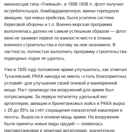
миноносцев типа «Гневный», в 1936-1938 гг. флот получил
истребительную, бомбардировочную, минно-торпедную
авиацию, три новых крейсера, была усилена система
береговой обороны и т.п. Военно-морская программа
выполнялась далеко не самым успешным образом — флот
явно не занимал первое по важности место в планах
военного строительства и потому на нем экономили. В
частности, полностью выполнить программу строительства
подводных лодок не удалось.
Уже в 1935 году положение армии улучшилось, как отмечал
Тухачевский, РККА никогда не имела «столь благоприятных
условий» для улучшения своей огневой и маневренной
мощи. Рост производства вооружений для армии был
потрясающим. За первую пятилетку удельный вес
артиллерии, авиации и бронетанковых войск в РККА вырос
с 20 до 35% за счёт сокращения показателей кавалерии и
пехоты. Выросла и огневая мощь армии. На вооружение
были приняты новые виды орудий — появилась
противотанковая и зенитная артиллерия, значительно