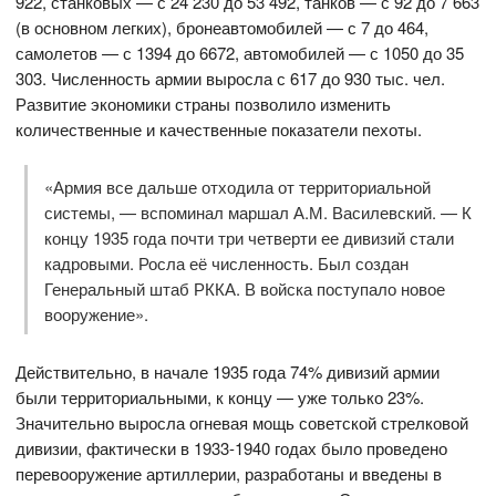
922, станковых — с 24 230 до 53 492, танков — с 92 до 7 663
(в основном легких), бронеавтомобилей — с 7 до 464,
самолетов — с 1394 до 6672, автомобилей — с 1050 до 35
303. Численность армии выросла с 617 до 930 тыс. чел.
Развитие экономики страны позволило изменить
количественные и качественные показатели пехоты.
«Армия все дальше отходила от территориальной
системы, — вспоминал маршал А.М. Василевский. — К
концу 1935 года почти три четверти ее дивизий стали
кадровыми. Росла её численность. Был создан
Генеральный штаб РККА. В войска поступало новое
вооружение».
Действительно, в начале 1935 года 74% дивизий армии
были территориальными, к концу — уже только 23%.
Значительно выросла огневая мощь советской стрелковой
дивизии, фактически в 1933-1940 годах было проведено
перевооружение артиллерии, разработаны и введены в