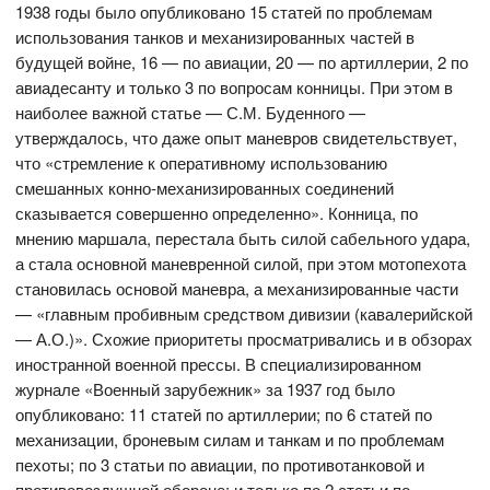
1938 годы было опубликовано 15 статей по проблемам
использования танков и механизированных частей в
будущей войне, 16 — по авиации, 20 — по артиллерии, 2 по
авиадесанту и только 3 по вопросам конницы. При этом в
наиболее важной статье — С.М. Буденного —
утверждалось, что даже опыт маневров свидетельствует,
что «стремление к оперативному использованию
смешанных конно-механизированных соединений
сказывается совершенно определенно». Конница, по
мнению маршала, перестала быть силой сабельного удара,
а стала основной маневренной силой, при этом мотопехота
становилась основой маневра, а механизированные части
— «главным пробивным средством дивизии (кавалерийской
— А.О.)». Схожие приоритеты просматривались и в обзорах
иностранной военной прессы. В специализированном
журнале «Военный зарубежник» за 1937 год было
опубликовано: 11 статей по артиллерии; по 6 статей по
механизации, броневым силам и танкам и по проблемам
пехоты; по 3 статьи по авиации, по противотанковой и
противовоздушной обороне; и только по 2 статьи по