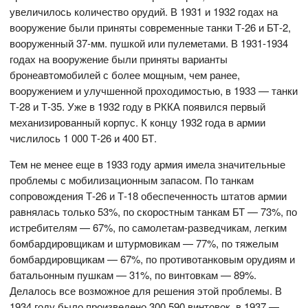
увеличилось количество орудий. В 1931 и 1932 годах на
вооружение были приняты современные танки Т-26 и БТ-2,
вооруженный 37-мм. пушкой или пулеметами. В 1931-1934
годах на вооружение были приняты варианты
бронеавтомобилей с более мощным, чем ранее,
вооружением и улучшенной проходимостью, в 1933 — танки
Т-28 и Т-35. Уже в 1932 году в РККА появился первый
механизированный корпус. К концу 1932 года в армии
числилось 1 000 Т-26 и 400 БТ.
Тем не менее еще в 1933 году армия имела значительные
проблемы с мобилизационным запасом. По танкам
сопровождения Т-26 и Т-18 обеспеченность штатов армии
равнялась только 53%, по скоростным танкам БТ — 73%, по
истребителям — 67%, по самолетам-разведчикам, легким
бомбардировщикам и штурмовикам — 77%, по тяжелым
бомбардировщикам — 67%, по противотанковым орудиям и
батальонным пушкам — 31%, по винтовкам — 89%.
Делалось все возможное для решения этой проблемы. В
1934 году было произведено 300 590 винтовок, в 1937 —