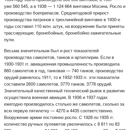
уже 560 545, а в 1938 — 1 124 664 винтовки Мосина. Росло и
производство боеприпасов. Среднегодовой прирост
производства патронов к трехлинейной винтовке в 1930-е
годы составил 110 млн. штук, на вооружение были приняты
трассирующие, бронебойные, бронебойно-зажигательные
пули.
Весьма значительным был и рост показателей
производства самолетов, танков и артиллерии. Если в
1930-1931 гг. авиационная промышленность производила
860 самолетов в год, танковая — 740 танков, производство
орудий равнялось 1911, то в 1932-1933 гг. эти показатели
составили 2600 самолетов, 3770 танков, 3778 орудий.
Значительный качественный технический рывок в развитии
осуществила военная авиация. В 1936 и 1937 годах
ежегодно производилось столько же самолетов, сколько за
всю первую пятилетку — 4270 и 4435 соответственно.
Вооружение армии постоянно росло. С 1928 по 1935 гг.
количество ручных пулеметов увеличилось с 8 811 по 83