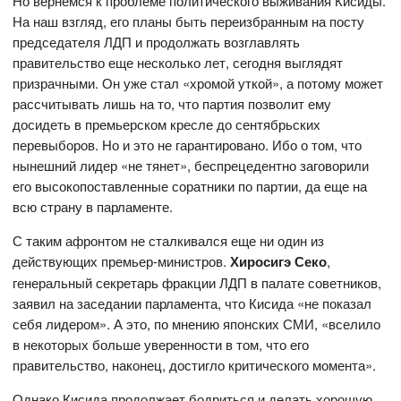
Но вернемся к проблеме политического выживания Кисиды.
На наш взгляд, его планы быть переизбранным на посту
председателя ЛДП и продолжать возглавлять
правительство еще несколько лет, сегодня выглядят
призрачными. Он уже стал «хромой уткой», а потому может
рассчитывать лишь на то, что партия позволит ему
досидеть в премьерском кресле до сентябрьских
перевыборов. Но и это не гарантировано. Ибо о том, что
нынешний лидер «не тянет», беспрецедентно заговорили
его высокопоставленные соратники по партии, да еще на
всю страну в парламенте.
С таким афронтом не сталкивался еще ни один из
действующих премьер-министров.
Хиросигэ Секо
,
генеральный секретарь фракции ЛДП в палате советников,
заявил на заседании парламента, что Кисида «не показал
себя лидером». А это, по мнению японских СМИ, «вселило
в некоторых больше уверенности в том, что его
правительство, наконец, достигло критического момента».
Однако Кисида продолжает бодриться и делать хорошую