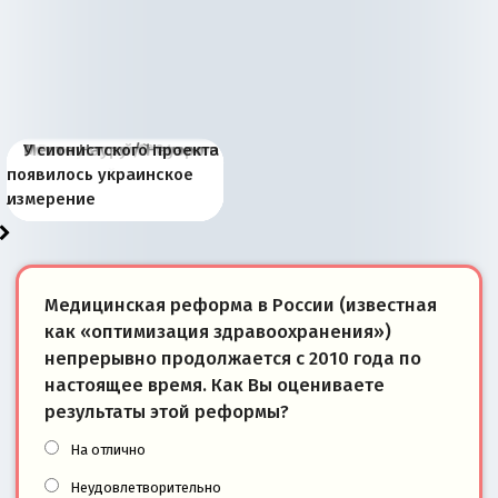
Киевская марионетка
В России назрели
Миграционный пожар
Россия начинает
Россия зимой 1904
Русская нация вчера и
Почему правый крах в
Место Науру / Науэро в
У сионистского проекта
Запада рассказала о
перемены: 15 шагов к
Европы
сбрасывать балласт
года: первые уступки во
сегодня
Варшаве не поможет её
современной истории
появилось украинское
«переобувании» хозяев
суверенной экономике
Анкориджа
внутренней политике
отношениям с Россией?
Южной Осетии
измерение
Медицинская реформа в России (известная
как «оптимизация здравоохранения»)
непрерывно продолжается с 2010 года по
настоящее время. Как Вы оцениваете
результаты этой реформы?
На отлично
Неудовлетворительно