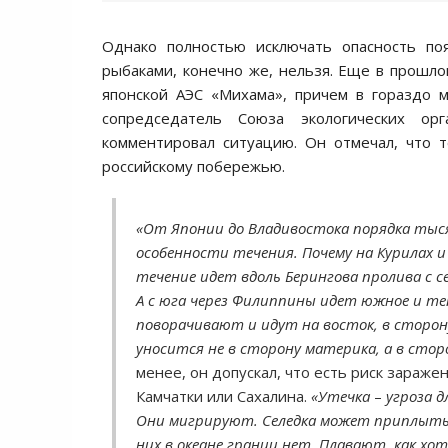
Однако полностью исключать опасность по
рыбаками, конечно же, нельзя. Еще в прошло
японской АЭС «Михама», причем в гораздо 
сопредседатель Союза экологических о
комментировал ситуацию. Он отмечал, что 
российскому побережью.
«От Японии до Владивостока порядка тыся
особенности течения. Почему на Курилах и
течение идет вдоль Берингова пролива с се
А с юга через Филиппины идет южное и теп
поворачивают и идут на восток, в сторону
уносится не в сторону материка, а в стор
менее, он допускал, что есть риск зараж
Камчатки или Сахалина.
«Утечка
–
угроза д
Они мигрируют. Селедка может приплыть и
них в океане границ нет. Плавают, как хо