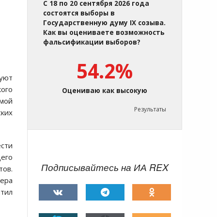
С 18 по 20 сентября 2026 года
состоятся выборы в
Государственную думу IX созыва.
Как вы оцениваете возможность
фальсификации выборов?
54.2%
вуют
ого
Оцениваю как высокую
мой
Результаты
ских
ести
щего
Подписывайтесь на ИА REX
тов.
ера
атил