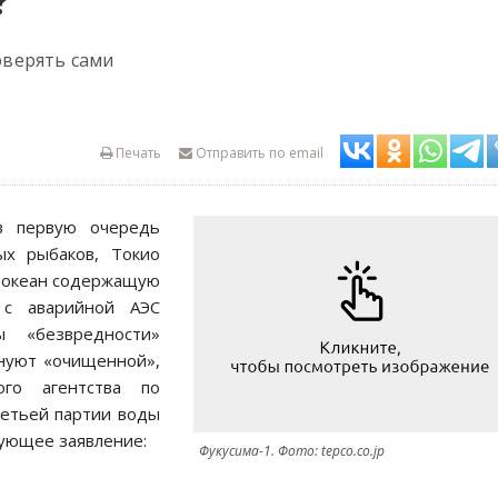
?
верять сами
Печать
Отправить по email
в первую очередь
ых рыбаков, Токио
в океан содержащую
 с аварийной АЭС
ы «безвредности»
нуют «очищенной»,
ого агентства по
ретьей партии воды
дующее заявление:
Фукусима-1. Фото: tepco.co.jp