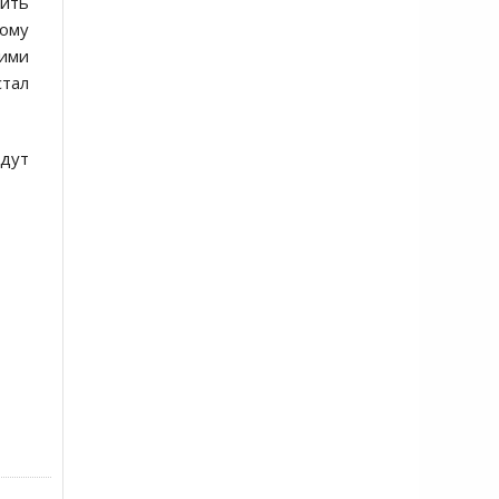
тить
ному
кими
стал
удут