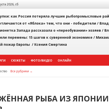
густа 2026, сб
упки: как Россия потеряла лучшие рыбопромысловые ра
тличаются от «Яблока» тем, что они - победители /
Влад
ионетка Запада рассказала о «переобувании» хозяев /
Вл
рели перемены: 15 шагов к суверенной экономике /
Михаи
й пожар Европы /
Ксения Смертина
ИГИ
СЮЖЕТЫ
ФОТО/ВИДЕО
ОНЛАЙН
ство
Все рубрики →
ЖЁННАЯ РЫБА ИЗ ЯПОНИИ