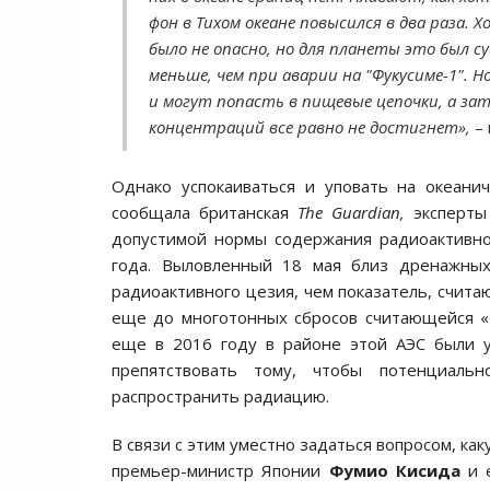
фон в Тихом океане повысился в два раза.
было не опасно, но для планеты это был су
меньше, чем при аварии на "Фукусиме-1". 
и могут попасть в пищевые цепочки, а зат
концентраций все равно не достигнет»,
– 
Однако успокаиваться и уповать на океани
сообщала британская
The Guardian,
эксперты
допустимой нормы содержания радиоактивно
года. Выловленный 18 мая близ дренажны
радиоактивного цезия, чем показатель, счита
еще до многотонных сбросов считающейся «
еще в 2016 году в районе этой АЭС были 
препятствовать тому, чтобы потенциал
распространить радиацию.
В связи с этим уместно задаться вопросом, к
премьер-министр Японии
Фумио Кисида
и е