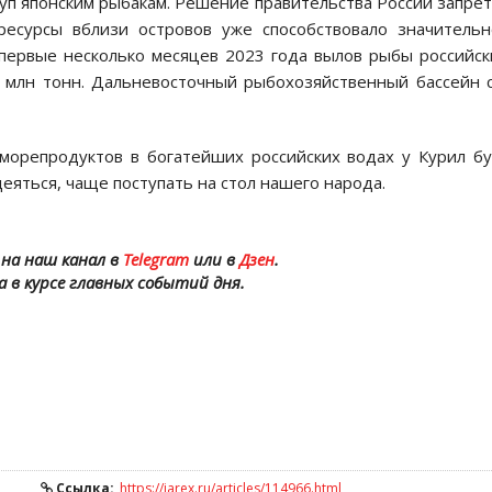
туп японским рыбакам. Решение правительства России запре
ресурсы вблизи островов уже способствовало значитель
 первые несколько месяцев 2023 года вылов рыбы российс
 млн ​​тонн. Дальневосточный рыбохозяйственный бассейн 
морепродуктов в богатейших российских водах у Курил б
деяться, чаще поступать на стол нашего народа.
на наш канал в
Telegram
или в
Дзен
.
а в курсе главных событий дня.
Ссылка:
https://iarex.ru/articles/114966.html