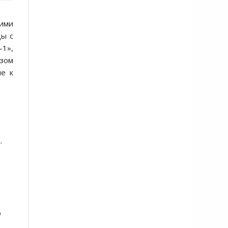
ими
ды с
-1»,
зом
не к
.
я