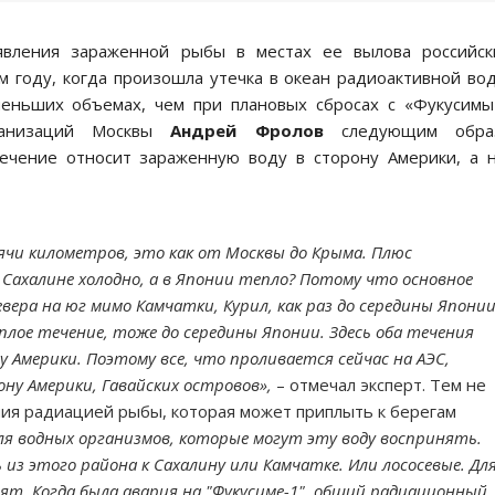
явления зараженной рыбы в местах ее вылова российск
м году, когда произошла утечка в океан радиоактивной во
меньших объемах, чем при плановых сбросах с «Фукусимы
рганизаций Москвы
Андрей Фролов
следующим обра
течение относит зараженную воду в сторону Америки, а 
чи километров, это как от Москвы до Крыма. Плюс
 Сахалине холодно, а в Японии тепло? Потому что основное
вера на юг мимо Камчатки, Курил, как раз до середины Японии
лое течение, тоже до середины Японии. Здесь оба течения
 Америки. Поэтому все, что проливается сейчас на АЭС,
ону Америки, Гавайских островов»,
– отмечал эксперт. Тем не
ения радиацией рыбы, которая может приплыть к берегам
ля водных организмов, которые могут эту воду воспринять.
з этого района к Сахалину или Камчатке. Или лососевые. Дл
тят. Когда была авария на "Фукусиме-1", общий радиационный