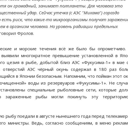
 Хотя он громадный, занимает полпланеты. Для человека это
щественный удар. Сейчас утечка (с АЭС "Михама") гораздо
Но есть риск, что какие-то микроорганизмы получат заражени
ем в организм человека. Но уровень радиации предельных
говорил Фролов.
ческие и морские течения всё же было бы опрометчиво.
 выявили многократное превышение установленной в Япо
го цезия в рыбе, добытой близ АЭС «Фукусима-1» в мае 
х отверстий АЭС чёрный окунь содержал в 180 раз бол
ющийся в Японии безопасным. Напомним, что пойман этот о
очищенной» воды из резервуаров «Фукусимы-1». Не случ
установлены специальные рыболовные сети, которые дол
ьно зараженные рыбы могли покинуть эту территори
акую рыбу поедали в августе нынешнего года перед телекаме
го министры. Ведь, согласно сообщениям, в меню рекла