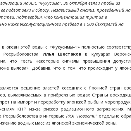
ганизации на АЭС "Фукусима", 30 октября взяли пробы из
ее подготовки к сбросу. Независимый анализ, проведенный на
ентства, подтвердил, что концентрация трития в
но ниже эксплуатационного предела в 1 500 беккерелей на
у в океан этой воды с «Фукусимы-1» полностью соответст
а Росрыболовства
Илья Шестаков
в кулуарах Веронск
тил, что «есть некоторые сигналы превышения допусти
оне вылова». Добавив, что о том, что происходит у япон
авляется решение властей соседних с Японией стран вв
ов, вылавливаемых в прибрежных водах Страны восходя
апрет на импорт и переработку японской рыбы и морепродук
ениям КНР из-за рисков радиационного загрязнения. М
а Росрыболовства в интервью
РИА "Новости"
отдельно обр
ижению водных масс из японской экономической зоны.