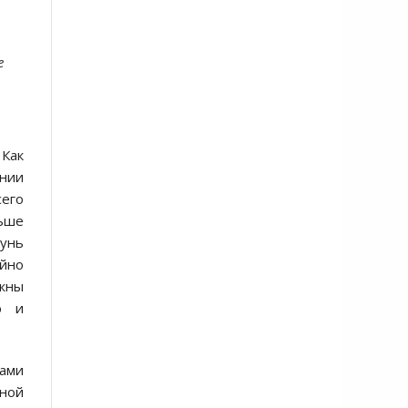
е
 Как
нии
сего
ьше
кунь
айно
жны
ю и
рами
мной