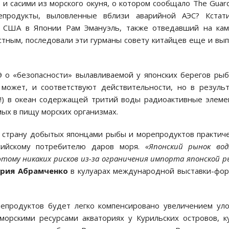
 и сасими из морского окуня, о котором сообщало The Guard
продукты, выловленные вблизи аварийной АЭС? Кстати
л США в Японии Рам Эмануэль, также отведавший на ка
стным, последовали эти гурманы совету китайцев еще и вы
Э о «безопасности» вылавливаемой у японских берегов ры
может, и соответствуют действительности, но в резуль
ет!) в океан содержащей тритий воды радиоактивные элем
ых в пищу морских организмах.
у страну добытых японцами рыбы и морепродуктов практич
сийскому потребителю даров моря.
«Японский рынок во
оэтому никаких рисков из-за ограничения импорта японской 
рия Абрамченко
в кулуарах международной выставки-фо
продуктов будет легко компенсировано увеличением ул
 морскими ресурсами акваториях у Курильских островов, к