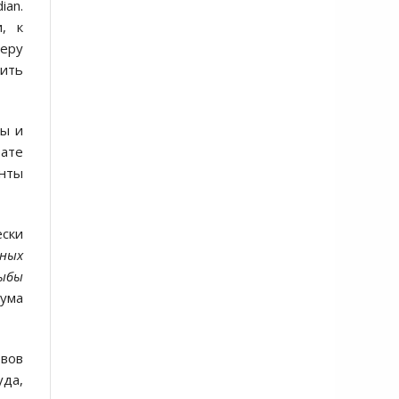
ian.
, к
меру
пить
бы и
тате
енты
ески
дных
рыбы
рума
овов
уда,