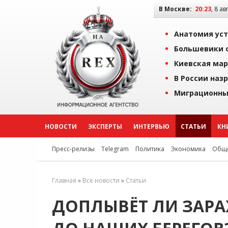
В Москве:
20:23
, 8 ав
Анатомия уст
Большевики о
Киевская мар
В России наз
Миграционны
НОВОСТИ
ЭКСПЕРТЫ
ИНТЕРВЬЮ
СТАТЬИ
КН
Пресс-релизы
Telegram
Политика
Экономика
Обще
Главная
»
Все новости
»
Статьи
ДОПЛЫВЁТ ЛИ ЗАРА