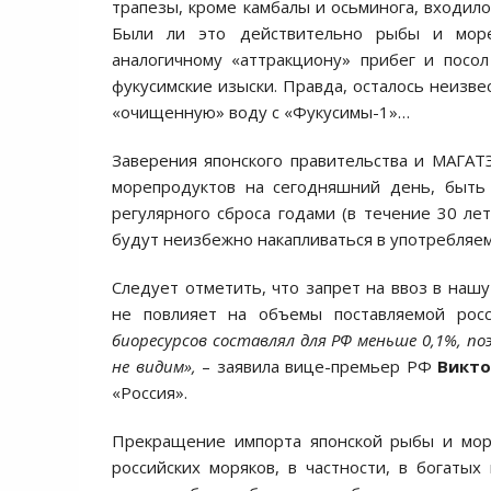
трапезы, кроме камбалы и осьминога, входило
Были ли это действительно рыбы и море
аналогичному «аттракциону» прибег и посо
фукусимские изыски. Правда, осталось неизве
«очищенную» воду с «Фукусимы-1»…
Заверения японского правительства и МАГАТ
морепродуктов на сегодняшний день, быть 
регулярного сброса годами (в течение 30 л
будут неизбежно накапливаться в употребляем
Следует отметить, что запрет на ввоз в наш
не повлияет на объемы поставляемой рос
биоресурсов составлял для РФ меньше 0,1%, п
не видим»,
– заявила вице-премьер РФ
Викто
«Россия».
Прекращение импорта японской рыбы и море
российских моряков, в частности, в богатых