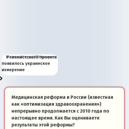
Киевская марионетка
В России назрели
Миграционный пожар
Россия начинает
Россия зимой 1904
Русская нация вчера и
Почему правый крах в
Место Науру / Науэро в
У сионистского проекта
Запада рассказала о
перемены: 15 шагов к
Европы
сбрасывать балласт
года: первые уступки во
сегодня
Варшаве не поможет её
современной истории
появилось украинское
«переобувании» хозяев
суверенной экономике
Анкориджа
внутренней политике
отношениям с Россией?
Южной Осетии
измерение
Медицинская реформа в России (известная
как «оптимизация здравоохранения»)
непрерывно продолжается с 2010 года по
настоящее время. Как Вы оцениваете
результаты этой реформы?