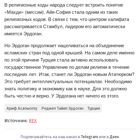
В религиозные коды народа следует встроить понятие
«Махди» (мессии). Айя-София стала одним из таких
религиозных кодов. В связи с тем, что центром халифата
рассматривается Стамбул, лидером его автоматически
имеется Эрдоган.
Но Эрдоган продолжает нацеливаться на объединение
исламских стран под одной крышей. На самом деле именно
по этой причине Турция стала активно использовать
государственное Управление по делам религии в течение
последних лет. Итак, станет ли Эрдоган новым Ататюрком?
Это требует интеллектуальных потенциалах. Необходимо
знать политику и экономику как в науке. Для это должно
быть честно и верно. У Эрдогана нет ничего из этого.
Ариф Асалыоглу
Реджеп Тайип Эрдоган
Турция
Источник:
REX
Подписывайтесь на наш канал в
Telegram
или в
Дзен
.