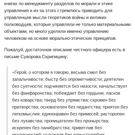
книгах по менеджменту разделов по морали и этике
управления и из-за этого стремлюсь приводить для
управленцев мысли теоретиков войны и великих
полководцев, которые управляли не только материальными
объектами, но много уделяли именно управлению
человеком на основе морально-этических принципов.
Пожалуй, достаточное описание честного офицера есть в
письме Суворова Скрипицину:
«Герой, о котором я говорю, весьма смел без
запальчивости; быстр без опрометчивости; деятелен
без суетности; подчиняется без низости; начальствует
без фанфаронства; побеждает без гордыни; ласков
без коварства; тверд без упрямства; скромен без
притворства; основателен без педантства; приятен без
легкомыслия; единонравен без примесей; расторопен
без лукавства; проницателен без пронырства;
искренен без панибратства; приветлив без
околичностей; услужлив без корыстолюбия;