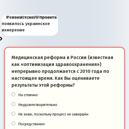
Киевская марионетка
В России назрели
Миграционный пожар
Россия начинает
Россия зимой 1904
Русская нация вчера и
Почему правый крах в
Место Науру / Науэро в
У сионистского проекта
Запада рассказала о
перемены: 15 шагов к
Европы
сбрасывать балласт
года: первые уступки во
сегодня
Варшаве не поможет её
современной истории
появилось украинское
«переобувании» хозяев
суверенной экономике
Анкориджа
внутренней политике
отношениям с Россией?
Южной Осетии
измерение
Медицинская реформа в России (известная
как «оптимизация здравоохранения»)
непрерывно продолжается с 2010 года по
настоящее время. Как Вы оцениваете
результаты этой реформы?
На отлично
Неудовлетворительно
Не знаю, поскольку процесс не завершён
Посредственно