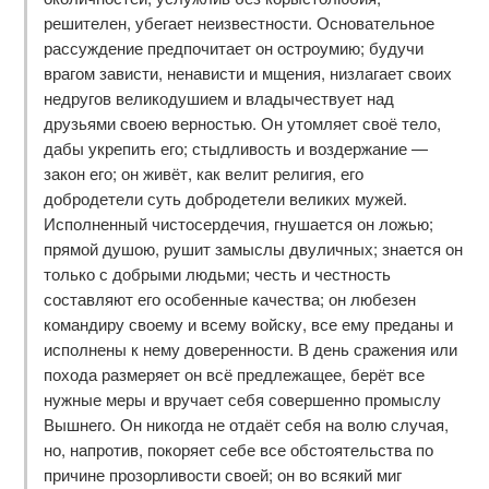
решителен, убегает неизвестности. Основательное
рассуждение предпочитает он остроумию; будучи
врагом зависти, ненависти и мщения, низлагает своих
недругов великодушием и владычествует над
друзьями своею верностью. Он утомляет своё тело,
дабы укрепить его; стыдливость и воздержание —
закон его; он живёт, как велит религия, его
добродетели суть добродетели великих мужей.
Исполненный чистосердечия, гнушается он ложью;
прямой душою, рушит замыслы двуличных; знается он
только с добрыми людьми; честь и честность
составляют его особенные качества; он любезен
командиру своему и всему войску, все ему преданы и
исполнены к нему доверенности. В день сражения или
похода размеряет он всё предлежащее, берёт все
нужные меры и вручает себя совершенно промыслу
Вышнего. Он никогда не отдаёт себя на волю случая,
но, напротив, покоряет себе все обстоятельства по
причине прозорливости своей; он во всякий миг