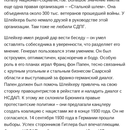
еще одна правая организация – «Стальной шлем». Она
объединяла около 300 тыс. ветеранов прошедшей войны. У
Шлейхера было немало друзей в руководстве этой
организации. Там тоже не любили СДПГ.
Шлейхер имел редкий дар вести беседу – он умел
оставлять собеседника в уверенности, что разделяет его
мнение. Генерал пользовался этим умением. Он был
остроумен, оптимистичен, красноречив и бодр. Особую
роль в его планах играл Франц фон Папен, тесно связанный
с крупным угольным и стальным бизнесом Саарской
области и выступавший за франко-германский диалог.
Папен должен был помочь Шлейхеру привлечь на свою
сторону правоцентристов в рейхстаге и наладить диалог с
НСДАП. К этому же склоняли Брюнинга правые
протестантские политики – они предлагали канцлеру
создать коалицию с нацистами же в конце 1930 года. Он не
согласился. 14 сентября 1930 года в Германии прошли
выборы. Успех сторонников Гитлера был впечатляющим.