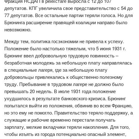
Фракция НСДАП в рейхстаге выросла с 12 до 107
депутатов. КПГ увеличила свое представительство с 54 до
77 депутатов. Все остальные партии теряли голоса. Но для
Брюнинга расширение правящей коалиции направо было
невозможно.
Между тем, политика госэкономии не привела к успеху.
Положение было настолько тяжелым, что 5 июня 1931 г.
Брюнинг ввел добровольную трудовую повинность –
безработная молодежь за небольшую плату направлялась
в специальные лагеря, где за небольшую плату
добровольцы привлекались к общественно полезному
труду. Пребывание в трудовом лагере не должно было
превышать 20 недель. В июле 1931 года положение
ухудшилось в результате банковского кризиса. Брюнинг
попытался выйти из положения, обвинив во всем Францию,
но это ему не помогло. Правительство теряло поддержку, а
служащие и рабочие временно перестали получать
зарплату, мелкие вкладчики теряли накопления. Для того,
чтобы изъять из города потенциально опасный элемент,