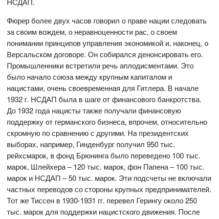
НСДАП.
Фюрер более двух часов говорил о праве нации следовать
за своим вождем, о неравноценности рас, о своем
понимании принципов управления экономикой и, наконец, о
Версальском договоре. Он собирался денонсировать его.
Промышленники встретили речь аплодисментами. Это
было начало союза между крупным капиталом и
нацистами, очень своевременная для Гитлера. В начале
1932 г. НСДАП была в шаге от финансового банкротства.
До 1932 года нацисты также получали финансовую
поддержку от германского бизнеса, впрочем, относительно
скромную по сравнению с другими. На президентских
выборах, например, Гинденбург получил 950 тыс.
рейхсмарок, в фонд Брюнинга было переведено 100 тыс.
марок, Шлейхера – 120 тыс. марок, фон Папена – 100 тыс.
марок и НСДАП – 50 тыс. марок. Эти подсчеты не включали
частных переводов со стороны крупных предпринимателей.
Тот же Тиссен в 1930-1931 гг. перевел Герингу около 250
тыс. марок для поддержки нацистского движения. После