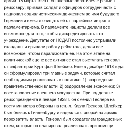
армии. 15 марта 1929 г. он впервые обратился с речью к
рейхсверу, призвав солдат и офицеров сотрудничасть с
национал-социалистическим движением во имя будущего
Германии и вместе очищать её от партийных интриг и
парламентаризма. В парламенте нацисты делали все
возможное для того, чтобы дискредитировать это
учреждение. Депутаты от НСДАП постоянно устраивали
скандалы и срывали работу рейхстага, делая все
возможное, чтобы парализовать её. На этом этапе на
политической сцене все активнее стал выступать генерал
от инфантерии Курт фон Шлейхер. Еще в декабре 1918 года
он сформулировал три главные задачи, которые считал
необходимым реализовать в политике: 1) возрождение
правительственной власти; 2) оздоровление экономики; 3)
восстановление внешнего могущества. При поддержке
рейхспрезидента в январе 1928 г. он сменил Геслера на
посту министра обороны на ген.-л. Карла Гренера. Шлейхер
был близок к Гинденбургу и надеялся с опорой на армию
перехватить власть. Генерал был создателем грандиозных
схем, которые он планировал реализовать при помощи