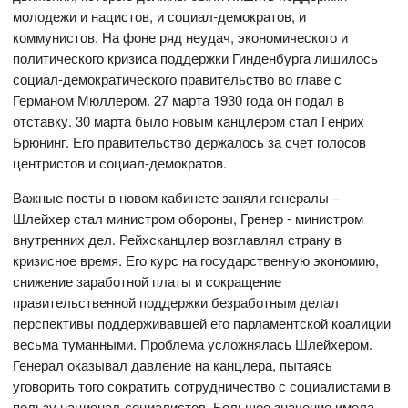
молодежи и нацистов, и социал-демократов, и
коммунистов. На фоне ряд неудач, экономического и
политического кризиса поддержки Гинденбурга лишилось
социал-демократического правительство во главе с
Германом Мюллером. 27 марта 1930 года он подал в
отставку. 30 марта было новым канцлером стал Генрих
Брюнинг. Его правительство держалось за счет голосов
центристов и социал-демократов.
Важные посты в новом кабинете заняли генералы –
Шлейхер стал министром обороны, Гренер - министром
внутренних дел. Рейхсканцлер возглавлял страну в
кризисное время. Его курс на государственную экономию,
снижение заработной платы и сокращение
правительственной поддержки безработным делал
перспективы поддерживавшей его парламентской коалиции
весьма туманными. Проблема усложнялась Шлейхером.
Генерал оказывал давление на канцлера, пытаясь
уговорить того сократить сотрудничество с социалистами в
пользу национал-социалистов. Большое значение имела