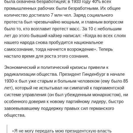
была охвачена безработицей; в 1933 году 40% всех
промышленных рабочих были безработными. Их общее
количество достигало 7 млн чел. Заряд социального
протеста был чрезвычайно мощным, и главным вопросом
было то, кто возглавит протест масс. За 10 с небольшим
лет до этого бывший кайзер написал: «Когда во всех слоях
нашего народа снова пробудится национальное
самосознание, тогда начнется возрождение». Теперь
настало время для роста этого сознания.
Экономический и политический кризисы привели к
радикализации общества. Президент Гинденбург в начале
1930-х был уже старым и больным человеком (ему было 85
лет), который не испытывал ни симпатий к парламентской
системе управления (он был убежденным монархистом), ни
особенного доверия к новому партийному лидеру, быстро
завоевывавшему поддержку правых сил германского
общества.
«Я не могу передать мою президентскую власть