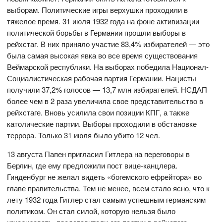
выборам. Политические игры верхушки проходили в
тяжелое время. 31 июля 1932 года на фоне активизации
политической борьбы в Германии прошли выборы в
рейхстаг. В них приняло участие 83,4% избирателей — это
была самая высокая явка во все время существования
Веймарской республики. На выборах победила Национал-
Социалистическая рабочая партия Германии. Нацисты
получили 37,2% голосов — 13,7 млн избирателей. НСДАП
более чем в 2 раза увеличила свое представительство в
рейхстаге. Вновь усилила свои позиции КПГ, а также
католические партии. Выборы проходили в обстановке
террора. Только 31 июля было убито 12 чел.
13 августа Папен пригласил Гитлера на переговоры в
Берлин, где ему предложили пост вице-канцлера.
Гинденбург не желал видеть «богемского ефрейтора» во
главе правительства. Тем не менее, всем стало ясно, что к
лету 1932 года Гитлер стал самым успешным германским
политиком. Он стал силой, которую нельзя было