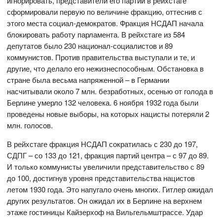
игнорировать, представители его партии в рейхстаге
сформировали первую по величине фракцию, оттеснив с
этого места социал-демократов. Фракция НСДАП начала
блокировать работу парламента. В рейхстаге из 584
депутатов было 230 национал-социалистов и 89
коммунистов. Против правительства выступали и те, и
другие, что делало его нежизнеспособным. Обстановка в
стране была весьма напряженной – в Германии
насчитывали около 7 млн. безработных, осенью от голода в
Берлине умерло 132 человека. 6 ноября 1932 года были
проведены новые выборы, на которых нацисты потеряли 2
млн. голосов.
В рейхстаге фракция НСДАП сократилась с 230 до 197,
СДПГ – со 133 до 121, фракция партий центра – с 97 до 89.
И только коммунисты увеличили представительство с 89
до 100, достигнув уровня представительства нацистов
летом 1930 года. Это напугало очень многих. Гитлер ожидал
других результатов. Он ожидал их в Берлине на верхнем
этаже гостиницы Кайзерхоф на Вильгельмштрассе. Удар