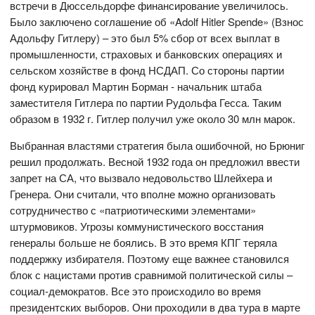
встречи в Дюссельдорфе финансирование увеличилось.
Было заключено соглашение об «Adolf Hitler Spende» (Взнос
Адольфу Гитлеру) – это был 5% сбор от всех выплат в
промышленности, страховых и банковских операциях и
сельском хозяйстве в фонд НСДАП. Со стороны партии
фонд курировал Мартин Борман - начальник штаба
заместителя Гитлера по партии Рудольфа Гесса. Таким
образом в 1932 г. Гитлер получил уже около 30 млн марок.
Выбранная властями стратегия была ошибочной, но Брюниг
решил продолжать. Весной 1932 года он предложил ввести
запрет на СА, что вызвало недовольство Шлейхера и
Гренера. Они считали, что вполне можно организовать
сотрудничество с «патриотическими элементами»
штурмовиков. Угрозы коммунистического восстания
генералы больше не боялись. В это время КПГ теряла
поддержку избирателя. Поэтому еще важнее становился
блок с нацистами против сравнимой политической силы –
социал-демократов. Все это происходило во время
президентских выборов. Они проходили в два тура в марте