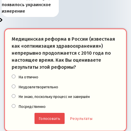
Запада рассказала о
перемены: 15 шагов к
Европы
сбрасывать балласт
года: первые уступки во
сегодня
Варшаве не поможет её
современной истории
появилось украинское
«переобувании» хозяев
суверенной экономике
Анкориджа
внутренней политике
отношениям с Россией?
Южной Осетии
измерение
Медицинская реформа в России (известная
как «оптимизация здравоохранения»)
непрерывно продолжается с 2010 года по
настоящее время. Как Вы оцениваете
результаты этой реформы?
На отлично
Неудовлетворительно
Не знаю, поскольку процесс не завершён
Посредственно
Результаты