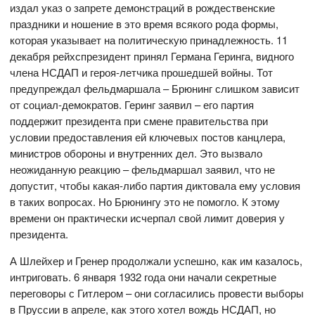
издал указ о запрете демонстраций в рождественские
праздники и ношение в это время всякого рода формы,
которая указывает на политическую принадлежность. 11
декабря рейхспрезидент принял Германа Геринга, видного
члена НСДАП и героя-летчика прошедшей войны. Тот
предупреждал фельдмаршала – Брюнинг слишком зависит
от социал-демократов. Геринг заявил – его партия
поддержит президента при смене правительства при
условии предоставления ей ключевых постов канцлера,
министров обороны и внутренних дел. Это вызвало
неожиданную реакцию – фельдмаршал заявил, что не
допустит, чтобы какая-либо партия диктовала ему условия
в таких вопросах. Но Брюнингу это не помогло. К этому
времени он практически исчерпал свой лимит доверия у
президента.
А Шлейхер и Гренер продолжали успешно, как им казалось,
интриговать. 6 января 1932 года они начали секретные
переговоры с Гитлером – они согласились провести выборы
в Пруссии в апреле, как этого хотел вождь НСДАП, но