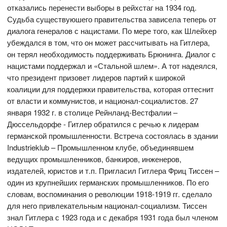
отказались перенести выборы в рейхстаг на 1934 год.
Судьба существуюшего правительства зависела теперь от
диалога генералов с нацистами. По мере того, как Шлейхер
убеждался в том, что он может рассчитывать на Гитлера,
он терял необходимость поддерживать Брюнинга. Диалог с
нацистами поддержал и «Стальной шлем». А тот надеялся,
что президент призовет лидеров партий к широкой
коалиции для поддержки правительства, которая оттеснит
от власти и коммунистов, и национал-социалистов. 27
января 1932 г. в столице Рейнланд-Вестфалии –
Дюссельдорфе - Гитлер обратился с речью к лидерам
германской промышленности. Встреча состоялась в здании
Industrieklub – Промышленном клубе, объединявшем
ведущих промышленников, банкиров, инженеров,
издателей, юристов и т.п. Пригласил Гитлера Фриц Тиссен –
один из крупнейших германских промышленников. По его
словам, воспоминания о революции 1918-1919 гг. сделало
для него привлекательным национал-социализм. Тиссен
знал Гитлера с 1923 года и с декабря 1931 года был членом