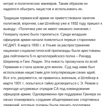
интриг и политических маневров. Таким образом он
надеялся обыграть нацистов и использовать их.
Традиции германской армии не приветствовали занятия
политикой, впрочем, сам Шлейхер уже в 1932 году пришел к
выводу: «Политика уже не имеет никакого значения.»
Генералу нужно было торопиться. Среди младших
офицеров армии начали появляться первые сторонники
НСДАП. 6 марта 1930 г. в Ульме за распространение
национал-социалистической пропаганды были арестованы
два лейтенанта 5-го артиллерийского полка – Рихард
Шерингер и Ганс Людин. Эта новость прозвучала по всей
Германии и стала шоком для многих. Суд над ними был
использован нацистами для популяризации своих идей.
Все это, разумеется, не нравилось военным, и Шлейхер в
марте 1931 г. попытался тайно договориться с Э. Ремом о
переходе штурмовых отрядов СА под командование
офицеров армии. Одновременно при поддержке Гренера он
начал планировать создание общегерманских спортивных
движений, которые должны были лишить поддержки