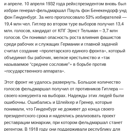
и апреле. 10 апреля 1932 года рейхспрезидентом вновь был
избран генерал-фельдмаршал Пауль фон Бенекендорф унд
фон Гинденбург. За него проголосовало 53% избирателей —
19,4 млн чел. Гитлер во втором туре выборов получил 13,4
млн. голосов, кандидат от КПГ Эрнст Тельман – 3,7 млн
голосов. Он понимал опасность роста влияния фашистов
среди рабочих и служащих Германии и главной задачей
считал создание «пролетарского единого фронта», который
объединил бы рабочих, мелкое крестьянство и «так
называемое “среднее сословие”» в борьбе против
«государственного аппарата».
Этот фронт не удалось развернуть. Большое количество
голосов фельдмаршал получил от противников Гитлера —
своего конкурента на выборах. Надежды этих людей были
ошибочны. Ошибались и Шлейхер и Гренер, которые
понимали, что Гинденбург не доживет до конца своего
президентского срока и надеялись реализовать проект
реставрации монархии, при котором фельдмаршал станет
регентом. В 1918 году они поддерживали республику для