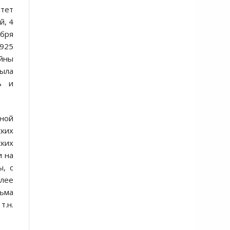
итет
й, 4
абря
1925
ойны
была
ь и
чной
ских
ских
и на
ы, с
олее
сьма
т.н.