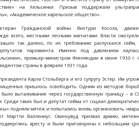
ествие» на Хельсинки. Призыв поддержали ультрапра
ы», «Академическое карельское общество».
етеран Гражданской войны Вихтури Косола, движе
жде всего, местными лесными магнатами. Власти смотрел
 зашло так далеко, по их требованию распускался сейм,
депутатов парламента. Именно под давлением лаупасц
ельсинки», премьер-министром Финляндии в июне 1930 г. 
зидентом страны в феврале 1931 года.
резидента Карла Стольберга и его супругу Эстер. Им угро
охищенных пришлось освободить. Одним из методов борь
, было выталкивание через государственную границу – в С
. Среди таких был и депутат сейма от социал-демократиче
уасы» подняли мятеж и попытались вновь организовать «мар
урт Мартти Валлениус. Свинхувуд призвал армию, мятеж
подверглись аресту и были приговорены к небольшим ср