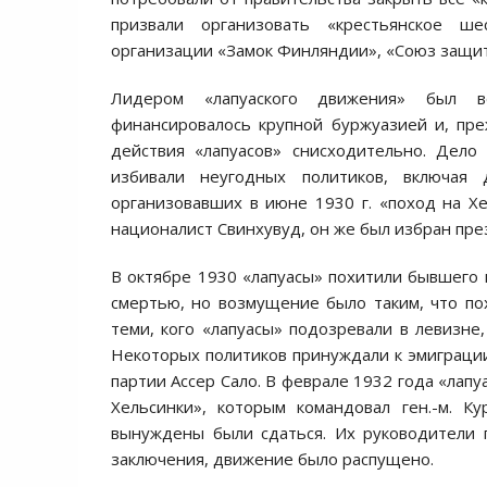
призвали организовать «крестьянское ш
организации «Замок Финляндии», «Союз защит
Лидером «лапуаского движения» был в
финансировалось крупной буржуазией и, пре
действия «лапуасов» снисходительно. Дело
избивали неугодных политиков, включая 
организовавших в июне 1930 г. «поход на Х
националист Свинхувуд, он же был избран пре
В октябре 1930 «лапуасы» похитили бывшего п
смертью, но возмущение было таким, что п
теми, кого «лапуасы» подозревали в левизне
Некоторых политиков принуждали к эмиграции
партии Ассер Сало. В феврале 1932 года «лап
Хельсинки», которым командовал ген.-м. К
вынуждены были сдаться. Их руководители 
заключения, движение было распущено.