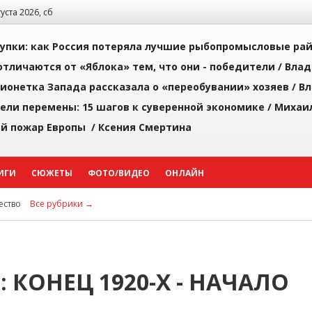
густа 2026, сб
упки: как Россия потеряла лучшие рыбопромысловые ра
тличаются от «Яблока» тем, что они - победители /
Влад
ионетка Запада рассказала о «переобувании» хозяев /
Вл
рели перемены: 15 шагов к суверенной экономике /
Михаи
й пожар Европы /
Ксения Смертина
ИГИ
СЮЖЕТЫ
ФОТО/ВИДЕО
ОНЛАЙН
ство
Все рубрики →
 КОНЕЦ 1920-Х - НАЧАЛО