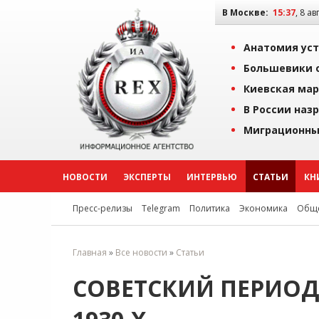
В Москве:
15:37
, 8 ав
Анатомия уст
Большевики о
Киевская мар
В России наз
Миграционны
НОВОСТИ
ЭКСПЕРТЫ
ИНТЕРВЬЮ
СТАТЬИ
КН
Пресс-релизы
Telegram
Политика
Экономика
Обще
Главная
»
Все новости
»
Статьи
СОВЕТСКИЙ ПЕРИОД: