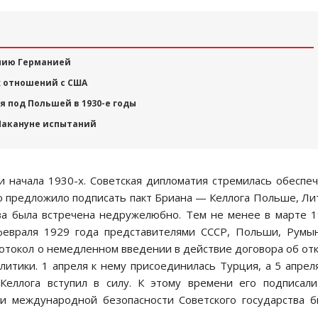
ению Германией
 отношений с США
 под Польшей в 1930-е годы
 Накануне испытаний
и начала 1930-х. Советская дипломатия стремилась обеспе
о предложило подписать пакт Бриана — Келлога Польше, Ли
ва была встречена недружелюбно. Тем не менее в марте 
февраля 1929 года представителями СССР, Польши, Румы
отокол о немедленном введении в действие договора об от
литики. 1 апреля к нему присоединилась Турция, а 5 апре
еллога вступил в силу. К этому времени его подписал
и международной безопасности Советского государства 