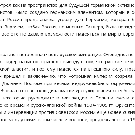
трел как на пространство для будущей германской активно
цистов, было создано германским элементом, который в 
я Россия представляла угрозу для Германии, которая 
. Впрочем, любая Россия, по мнению Гитлера, была вражд
. Все это не давало возможности надеяться на мир в Евро
ально настроенная часть русской эмиграции. Очевидно, не
х, лидер нацистов пришел к выводу о том, что русские не м
йской власти», и поэтому надеются на внешнюю силу. Пра
н пришел к заключению, что «огромная империя созрела
на Дальнем Востоке при весьма недружелюбном окружени
овала от советской дипломатии урегулирования хотя бы ч
а некоторые руководители Финляндии и Польши имели о
 ко времени русско-японской войны 1904-1905 гг. Ориент
ы и интервенции против Советской России еще более сбли
тво между ними, в том числе и военное, продолжалось и в 1