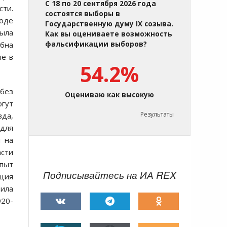
С 18 по 20 сентября 2026 года
сти.
состоятся выборы в
ходе
Государственную думу IX созыва.
была
Как вы оцениваете возможность
ебна
фальсификации выборов?
пе в
54.2%
 без
Оцениваю как высокую
огут
Результаты
вда,
 для
и на
асти
пыт
Подписывайтесь на ИА REX
ация
зила
920-