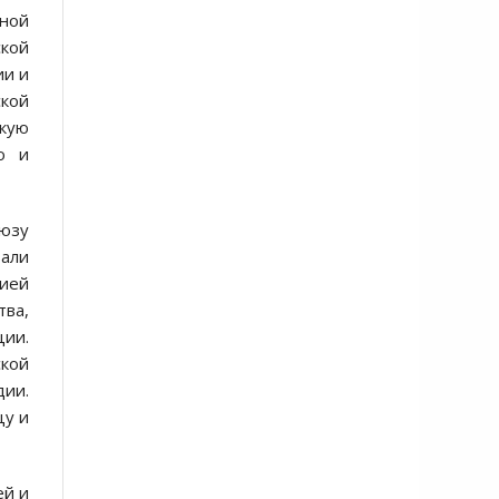
ьной
ской
ии и
ской
скую
о и
оюзу
али
ией
ва,
ции.
ской
ии.
цу и
ей и