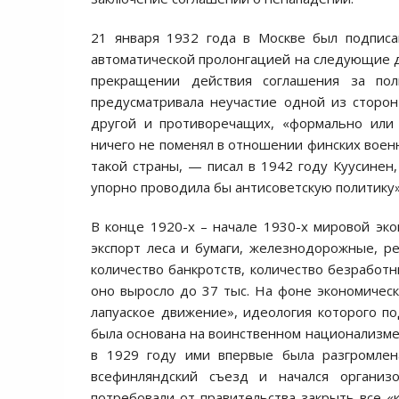
21 января 1932 года в Москве был подписа
автоматической пролонгацией на следующие дв
прекращении действия соглашения за пол
предусматривала неучастие одной из сторон
другой и противоречащих, «формально или 
ничего не поменял в отношении финских военн
такой страны, — писал в 1942 году Куусинен
упорно проводила бы антисоветскую политику»
В конце 1920-х – начале 1930-х мировой эко
экспорт леса и бумаги, железнодорожные, ре
количество банкротств, количество безработн
оно выросло до 37 тыс. На фоне экономическ
лапуаское движение», идеология которого п
была основана на воинственном национализме 
в 1929 году ими впервые была разгромлен
всефинляндский съезд и начался организ
потребовали от правительства закрыть все «