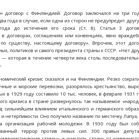
н договор с Финляндией. Договор заключался на три го
а года в случае, если одна из сторон не предупредит друг
года до истечения его срока (Ст. 8). Статья 3 догов
 в договорах, соглашениях или конвенциях, явно вражде
по существу, настоящему договору». Впрочем, этот дог
ых, политиков и самого президента страны к СССР. «Нет др
, — которая в течение четверти века столь последователь
.
номический кризис сказался и на Финляндии. Резко сократ
чные и морские перевозки, разорялось крестьянство, выр
ых в 1929 году составило 10 тыс. человек, в феврале 1931 
ого кризиса в стране развернулось так называемое «наро
од сильнейшем влиянием итальянского и германского обра
и нетерпимости. Оно получило название по местечку Лапуа,
а организация рабочей молодежи. В 1930 году был соб
ованный террор против левых сил. 300 правых депута
коммунистические газеты» и очистить страну от коммунист