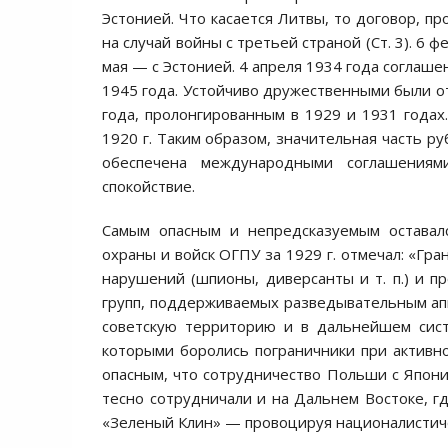
Эстонией. Что касается Литвы, то договор, п
на случай войны с третьей страной (Ст. 3). 6 
мая — с Эстонией. 4 апреля 1934 года соглаш
1945 года. Устойчиво дружественными были о
года, пролонгированным в 1929 и 1931 года
1920 г. Таким образом, значительная часть р
обеспечена международными соглашениям
спокойствие.
Самым опасным и непредсказуемым оставалс
охраны и войск ОГПУ за 1929 г. отмечал: «Гр
нарушений (шпионы, диверсанты и т. п.) и
групп, поддерживаемых разведывательным ап
советскую территорию и в дальнейшем сист
которыми боролись пограничники при активн
опасным, что сотрудничество Польши с Япони
тесно сотрудничали и на Дальнем Востоке, гд
«Зеленый Клин» — провоцируя националистиче