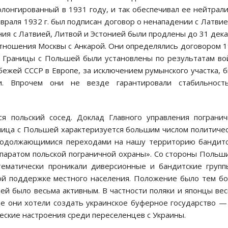
ролонгированный в 1931 году, и так обеспечивал ее нейтрал
февраля 1932 г. был подписан договор о ненападении с Латвие
ения с Латвией, Литвой и Эстонией были продлены до 31 дек
тношения Москвы с Анкарой. Они определялись договором 
х. Границы с Польшей были установлены по результатам в
убежей СССР в Европе, за исключением румынского участка, 
и. Впрочем они не везде гарантировали стабильност
я польский сосед. Доклад Главного управления пограни
аница с Польшей характеризуется большим числом политиче
 продолжающимися переходами на нашу территорию бандит
паратом польской пограничной охраны». Со стороны Польш
ематически проникали диверсионные и бандитские групп
ой поддержке местного населения. Положение было тем б
ей было весьма активным. В частности поляки и японцы ве
е они хотели создать украинское буферное государство — 
ские настроения среди переселенцев с Украины.