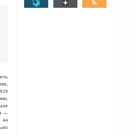
чить
тве,
1929
нии,
казе
ля —
и 44
было