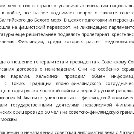
ром левых сил в стране в условиях активизации национал
 к войне, все наглее поднимает вопрос о захвате совет
алтийского до Белого моря. В целях подготовки интервенц
ошла на фашистский переворот, на ликвидацию парламент
татуры еще решительнее подавлять пролетариат, крестьян
еления Финляндии, среди которых растет недовольств
ода отношение генералитета и президента к Советскому С
исания договора о ненападении. Они не особенно скрыв
ии Карелии. Хельсинки проводил обмен информац
 с Токио. Традиции японо-финляндского сотрудничест
ще в годы русско-японской войны и первой русской револю
овник М. Акаши вступил в контакт с финляндской политиче
али государственными деятелями независимой Финлянд
ких офицеров (до 50 чел.) на советско-финляндскую грани
 Москвы.
лашений о ненападении советская дипломатия вела с Латви