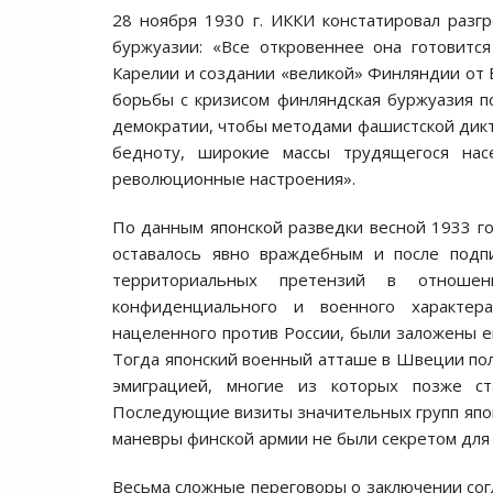
28 ноября 1930 г. ИККИ констатировал разг
буржуазии: «Все откровеннее она готовится
Карелии и создании «великой» Финляндии от Б
борьбы с кризисом финляндская буржуазия п
демократии, чтобы методами фашистской дик
бедноту, широкие массы трудящегося нас
революционные настроения».
По данным японской разведки весной 1933 г
оставалось явно враждебным и после подп
территориальных претензий в отношен
конфиденциального и военного характера
нацеленного против России, были заложены е
Тогда японский военный атташе в Швеции полк
эмиграцией, многие из которых позже ст
Последующие визиты значительных групп японс
маневры финской армии не были секретом для
Весьма сложные переговоры о заключении сог