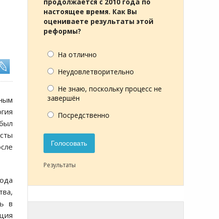
продолжается с 2010 года по
настоящее время. Как Вы
оцениваете результаты этой
реформы?
На отлично
Неудовлетворительно
Не знаю, поскольку процесс не
завершён
нным
огия
Посредственно
 был
сты
Голосовать
осле
Результаты
хода
тва,
ь в
нция