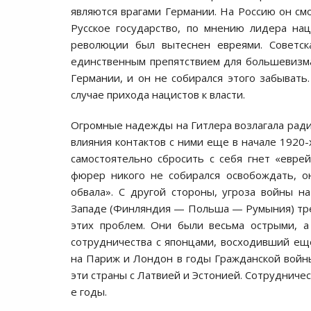
являются врагами Германии. На Россию он смо
Русское государство, по мнению лидера на
революции был вытеснен евреями. Советска
единственным препятствием для большевизма
Германии, и он не собирался этого забывать
случае прихода нацистов к власти.
Огромные надежды на Гитлера возлагала радик
влияния контактов с ними еще в начале 1920-
самостоятельно сбросить с себя гнет «евре
фюрер никого не собирался освобождать, о
обвала». С другой стороны, угроза войны 
Западе (Финляндия — Польша — Румыния) треб
этих проблем. Они были весьма острыми, 
сотрудничества с японцами, восходивший еще
на Париж и Лондон в годы Гражданской войн
эти страны с Латвией и Эстонией. Сотрудничес
е годы.