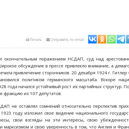
Печать
Отправить по email
ал окончательным поражением НСДАП, суд над арестова
Широкое обсуждение в прессе привлекло внимание, а демаг
чила привлечение сторонников. 20 декабря 1924 г. Гитлер
ановился политиком германского масштаба. Вскоре наци
928 года начался устойчивый рост их партийных структур. П
ге фракцию из 107 депутатов.
СДАП не оставлял сомнений относительно перспектив при
 1923 году изложил свое видение национального государс
ресы, свои взгляды на эти интересы, свою убежденност
и марксизмом и свою уверенность в том, что Англия и Фра