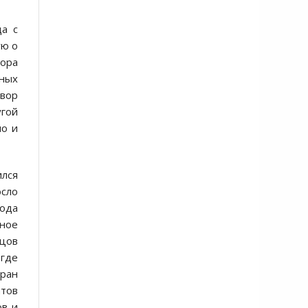
да с
ую о
ора
бных
овор
угой
но и
ился
осло
года
дное
зцов
 где
ран
тов
ов и