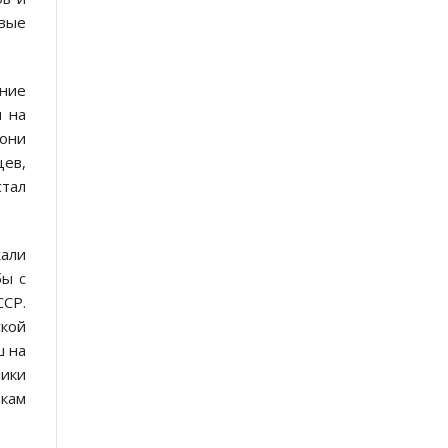
вые
ние
и на
 они
ев,
стал
жали
бы с
ССР.
ской
ш на
ники
окам