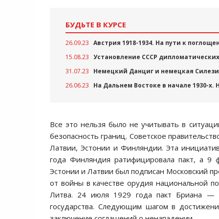
БУДЬТЕ В КУРСЕ
26.09.23
Австрия 1918-1934. На пути к поглощ
15.08.23
Установление СССР дипломатических
31.07.23
Немецкий Данциг и немецкая Силезия
26.06.23
На Дальнем Востоке в начале 1930-х.
Все это нельзя было не учитывать в ситуаци
безопасность границ. Советское правительств
Латвии, Эстонии и Финляндии. Эта инициати
года Финляндия ратифицировала пакт, а 9 
Эстонии и Латвии был подписан Московский пр
от войны в качестве орудия национальной по
Литва. 24 июля 1929 года пакт Бриана — К
государства. Следующим шагом в достижени
заключение соглашений о ненападении.