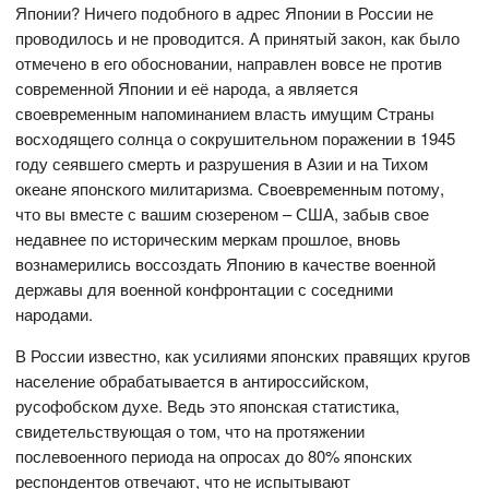
Японии? Ничего подобного в адрес Японии в России не
проводилось и не проводится. А принятый закон, как было
отмечено в его обосновании, направлен вовсе не против
современной Японии и её народа, а является
своевременным напоминанием власть имущим Страны
восходящего солнца о сокрушительном поражении в 1945
году сеявшего смерть и разрушения в Азии и на Тихом
океане японского милитаризма. Своевременным потому,
что вы вместе с вашим сюзереном – США, забыв свое
недавнее по историческим меркам прошлое, вновь
вознамерились воссоздать Японию в качестве военной
державы для военной конфронтации с соседними
народами.
В России известно, как усилиями японских правящих кругов
население обрабатывается в антироссийском,
русофобском духе. Ведь это японская статистика,
свидетельствующая о том, что на протяжении
послевоенного периода на опросах до 80% японских
респондентов отвечают, что не испытывают