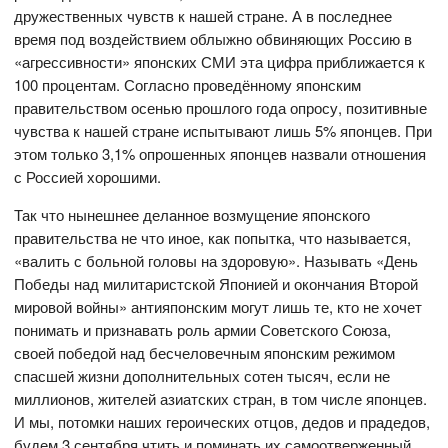
дружественных чувств к нашей стране. А в последнее
время под воздействием облыжно обвиняющих Россию в
«агрессивности» японских СМИ эта цифра приближается к
100 процентам. Согласно проведённому японским
правительством осенью прошлого года опросу, позитивные
чувства к нашей стране испытывают лишь 5% японцев. При
этом только 3,1% опрошенных японцев назвали отношения
с Россией хорошими.
Так что нынешнее деланное возмущение японского
правительства не что иное, как попытка, что называется,
«валить с больной головы на здоровую». Называть «День
Победы над милитаристской Японией и окончания Второй
мировой войны» антияпонским могут лишь те, кто не хочет
понимать и признавать роль армии Советского Союза,
своей победой над бесчеловечным японским режимом
спасшей жизни дополнительных сотен тысяч, если не
миллионов, жителей азиатских стран, в том числе японцев.
И мы, потомки наших героических отцов, дедов и прадедов,
будем 3 сентября чтить и поминать их самоотверженный