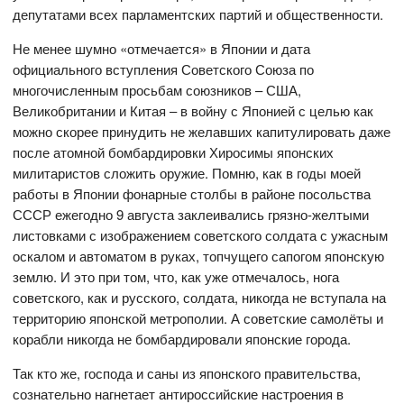
депутатами всех парламентских партий и общественности.
Не менее шумно «отмечается» в Японии и дата
официального вступления Советского Союза по
многочисленным просьбам союзников – США,
Великобритании и Китая – в войну с Японией с целью как
можно скорее принудить не желавших капитулировать даже
после атомной бомбардировки Хиросимы японских
милитаристов сложить оружие. Помню, как в годы моей
работы в Японии фонарные столбы в районе посольства
СССР ежегодно 9 августа заклеивались грязно-желтыми
листовками с изображением советского солдата с ужасным
оскалом и автоматом в руках, топчущего сапогом японскую
землю. И это при том, что, как уже отмечалось, нога
советского, как и русского, солдата, никогда не вступала на
территорию японской метрополии. А советские самолёты и
корабли никогда не бомбардировали японские города.
Так кто же, господа и саны из японского правительства,
сознательно нагнетает антироссийские настроения в