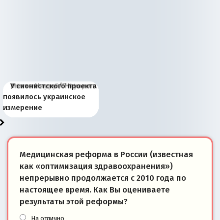
Киевская марионетка
В России назрели
Миграционный пожар
Россия начинает
Россия зимой 1904
Русская нация вчера и
Почему правый крах в
Место Науру / Науэро в
У сионистского проекта
Запада рассказала о
перемены: 15 шагов к
Европы
сбрасывать балласт
года: первые уступки во
сегодня
Варшаве не поможет её
современной истории
появилось украинское
«переобувании» хозяев
суверенной экономике
Анкориджа
внутренней политике
отношениям с Россией?
Южной Осетии
измерение
Медицинская реформа в России (известная
как «оптимизация здравоохранения»)
непрерывно продолжается с 2010 года по
настоящее время. Как Вы оцениваете
результаты этой реформы?
На отлично