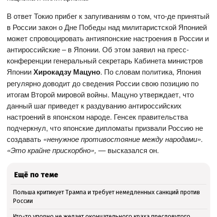
В ответ Токио прибег к запугиваниям о том, что-де принятый
в России закон о Дне Победы над милитаристской Японией
может спровоцировать антияпонские настроения в России и
антироссийские – в Японии. Об этом заявил на пресс-
конференции генеральный секретарь Кабинета министров
Японии
Хирокадзу Мацуно
. По словам политика, Япония
регулярно доводит до сведения России свою позицию по
итогам Второй мировой войны. Мацуно утверждает, что
данный шаг приведет к раздуванию антироссийских
настроений в японском народе. Генсек правительства
подчеркнул, что японские дипломаты призвали Россию не
создавать
«ненужное противостояние между народами».
«Это крайне прискорбно»,
— высказался он.
Ещё по теме
Польша критикует Трампа и требует немедленных санкций против
России
Кто-то упорно не желает окончательного краха пресловутого