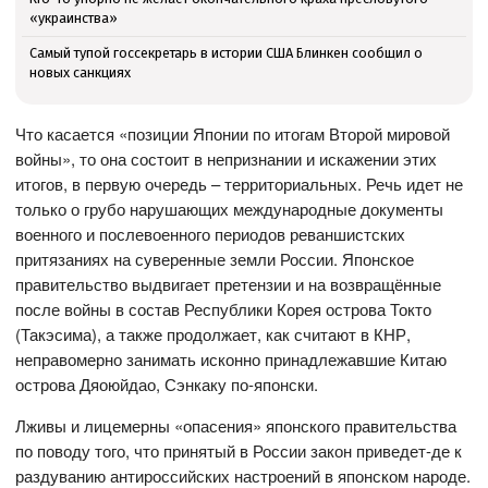
«украинства»
Самый тупой госсекретарь в истории США Блинкен сообщил о
новых санкциях
Что касается «позиции Японии по итогам Второй мировой
войны», то она состоит в непризнании и искажении этих
итогов, в первую очередь – территориальных. Речь идет не
только о грубо нарушающих международные документы
военного и послевоенного периодов реваншистских
притязаниях на суверенные земли России. Японское
правительство выдвигает претензии и на возвращённые
после войны в состав Республики Корея острова Токто
(Такэсима), а также продолжает, как считают в КНР,
неправомерно занимать исконно принадлежавшие Китаю
острова Дяоюйдао, Сэнкаку по-японски.
Лживы и лицемерны «опасения» японского правительства
по поводу того, что принятый в России закон приведет-де к
раздуванию антироссийских настроений в японском народе.