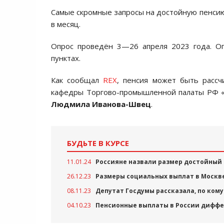
Самые скромные запросы на достойную пенсию у
в месяц.
Опрос проведён 3—26 апреля 2023 года. О
пунктах.
Как сообщал
REX
, пенсия может быть рассч
кафедры Торгово-промышленной палаты РФ «У
Людмила Иванова-Швец
.
БУДЬТЕ В КУРСЕ
11.01.24
Россияне назвали размер достойный
26.12.23
Размеры социальных выплат в Москве 
08.11.23
Депутат Госдумы рассказала, по ком
04.10.23
Пенсионные выплаты в России диффе