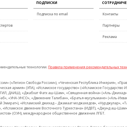
ПОДПИСКИ
СОТРУДНИЧЕ
Подписка по email
Контакты
спертов
Партнёры
Реклама
омендательные технологии.
Правила применения рекомендательных тех
и» («Легион Свобода России»), «Чеченская Республика Ичкерия», «Правый
еская армия» (УПА), «Исламское государство» («Исламское Государство И
 ИГИЛ, ДАИШ), «Джабхат Фатх аш-Шам», «Священная война» («Аль-Джихад» 
аб», «УНА-УНСО», «Движение Талибан», «Братья-мусульмане» («Аль-Ихва
кий Эмират»), «Исламский джихад – Джамаат моджахедов», «Нурджулар», «
», «Исламское движение Восточного Туркестана» (ИДВТ), «Джунд аш-Шам»,
истов» (ОУН), международное общественное движение ЛГБТ.