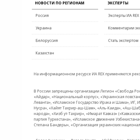
НОВОСТИ ПО РЕГИОНАМ
ЭКСПЕРТЫ
Россия
Эксперты ИА REX
Украина
Комментарии эк
Белоруссия
Стать экспертом
Казахстан
На информационном ресурсе ИА REX применяются рек
В России запрещены организации Легион «Свобода Росси
«Айдар», «Национальный корпус», «Украинская повстанч
Леванта», «Исламское Государство Ирака и Шама», ИГ,
Нусра», «Хайят Тахрир-аш-Шам», «Аль-Каида», «Аш-Шаб
народа», «Хизб ут-Тахрир», «Имарат Кавказ» («Кавказс
партия Туркестана», «Исламское движение Узбекистана
Степана Бандеры», «Организация украинских национал