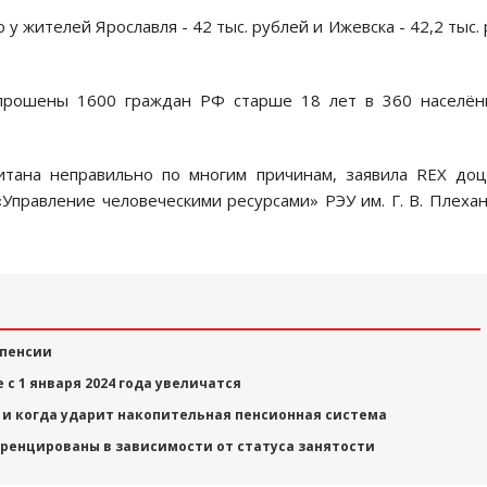
 жителей Ярославля - 42 тыс. рублей и Ижевска - 42,2 тыс. 
прошены 1600 граждан РФ старше 18 лет в 360 населён
итана неправильно по многим причинам, заявила REX до
правление человеческими ресурсами» РЭУ им. Г. В. Плеха
 пенсии
с 1 января 2024 года увеличатся
у и когда ударит накопительная пенсионная система
ренцированы в зависимости от статуса занятости