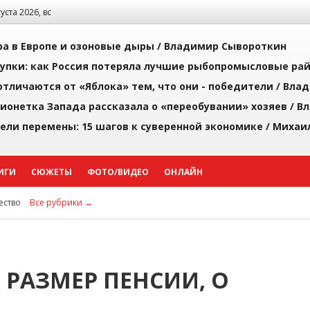
густа 2026, вс
а в Европе и озоновые дыры /
Владимир Сывороткин
упки: как Россия потеряла лучшие рыбопромысловые ра
тличаются от «Яблока» тем, что они - победители /
Влад
ионетка Запада рассказала о «переобувании» хозяев /
Вл
рели перемены: 15 шагов к суверенной экономике /
Михаи
ИГИ
СЮЖЕТЫ
ФОТО/ВИДЕО
ОНЛАЙН
ство
Все рубрики →
 РАЗМЕР ПЕНСИИ, О