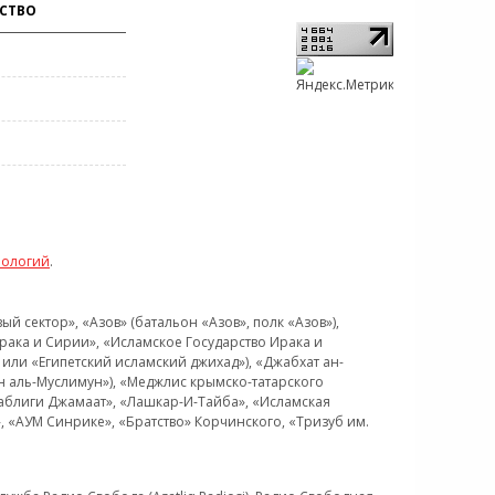
СТВО
нологий
.
 сектор», «Азов» (батальон «Азов», полк «Азов»),
рака и Сирии», «Исламское Государство Ирака и
или «Египетский исламский джихад»), «Джабхат ан-
н аль-Муслимун»), «Меджлис крымско-татарского
Таблиги Джамаат», «Лашкар-И-Тайба», «Исламская
 «АУМ Синрике», «Братство» Корчинского, «Тризуб им.