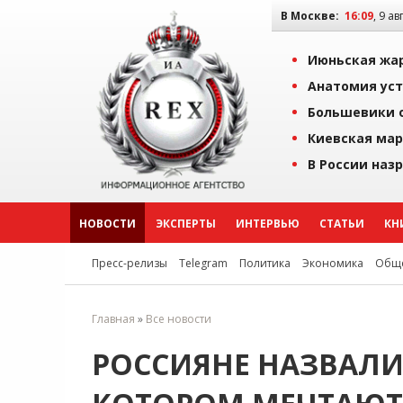
В Москве:
16:09
, 9 ав
Июньская жар
Анатомия уст
Большевики о
Киевская мар
В России наз
НОВОСТИ
ЭКСПЕРТЫ
ИНТЕРВЬЮ
СТАТЬИ
КН
Пресс-релизы
Telegram
Политика
Экономика
Обще
Главная
»
Все новости
РОССИЯНЕ НАЗВАЛИ