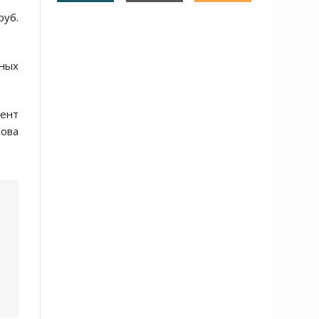
руб.
ных
цент
нова