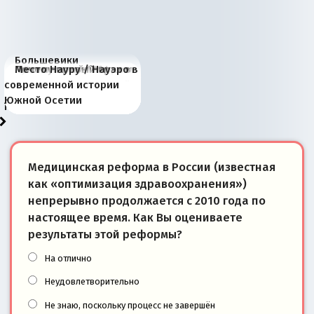
Большевики
Киевская марионетка
В России назрели
Миграционный пожар
Россия начинает
Россия зимой 1904
Русская нация вчера и
Почему правый крах в
Место Науру / Науэро в
отличаются от «Яблока»
Запада рассказала о
перемены: 15 шагов к
Европы
сбрасывать балласт
года: первые уступки во
сегодня
Варшаве не поможет её
современной истории
тем, что они -
«переобувании» хозяев
суверенной экономике
Анкориджа
внутренней политике
отношениям с Россией?
Южной Осетии
победители
Медицинская реформа в России (известная
как «оптимизация здравоохранения»)
непрерывно продолжается с 2010 года по
настоящее время. Как Вы оцениваете
результаты этой реформы?
На отлично
Неудовлетворительно
Не знаю, поскольку процесс не завершён