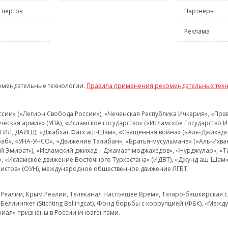
спертов
Партнёры
Реклама
омендательные технологии.
Правила применения рекомендательных тех
и» («Легион Свобода России»), «Чеченская Республика Ичкерия», «Правый
еская армия» (УПА), «Исламское государство» («Исламское Государство И
 ИГИЛ, ДАИШ), «Джабхат Фатх аш-Шам», «Священная война» («Аль-Джихад» 
аб», «УНА-УНСО», «Движение Талибан», «Братья-мусульмане» («Аль-Ихва
кий Эмират»), «Исламский джихад – Джамаат моджахедов», «Нурджулар», «
», «Исламское движение Восточного Туркестана» (ИДВТ), «Джунд аш-Шам»,
истов» (ОУН), международное общественное движение ЛГБТ.
з.Реалии, Крым.Реалии, Телеканал Настоящее Время, Татаро-башкирская сл
Беллингкет (Stichting Bellingcat), Фонд борьбы с коррупцией (ФБК), «Ме
иал» признаны в России иноагентами.