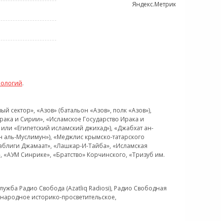
нологий
.
 сектор», «Азов» (батальон «Азов», полк «Азов»),
рака и Сирии», «Исламское Государство Ирака и
или «Египетский исламский джихад»), «Джабхат ан-
н аль-Муслимун»), «Меджлис крымско-татарского
Таблиги Джамаат», «Лашкар-И-Тайба», «Исламская
 «АУМ Синрике», «Братство» Корчинского, «Тризуб им.
ужба Радио Свобода (Azatliq Radiosi), Радио Свободная
ждународное историко-просветительское,