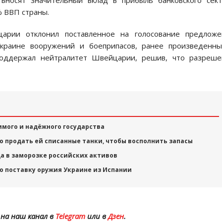
вносят значительный вклад в прибыль банковского сек
% ВВП страны.
царии отклонил поставленное на голосование предложе
Украине вооружений и боеприпасов, ранее произведенны
поддержал нейтралитет Швейцарии, решив, что разреше
мого и надёжного государства
ю продать ей списанные танки, чтобы восполнить запасы
а в заморозке российских активов
 поставку оружия Украине из Испании
на наш канал в
Telegram
или в
Дзен
.