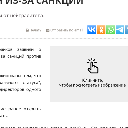
Я ИЗ-ЗА САНКЦИЙ
 от нейтралитета.
Печать
Отправить по email
банков заявили о
-за санкций против
окированы тем, что
льного статуса",
 директоров одного
шие ранее открыть
ать.