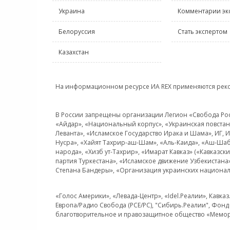
Украина
Комментарии эк
Белоруссия
Стать экспертом
Казахстан
На информационном ресурсе ИА REX применяются рек
В России запрещены организации Легион «Свобода Росси
«Айдар», «Национальный корпус», «Украинская повстанч
Леванта», «Исламское Государство Ирака и Шама», ИГ,
Нусра», «Хайят Тахрир-аш-Шам», «Аль-Каида», «Аш-Шаб
народа», «Хизб ут-Тахрир», «Имарат Кавказ» («Кавказс
партия Туркестана», «Исламское движение Узбекистана
Степана Бандеры», «Организация украинских национал
«Голос Америки», «Левада-Центр», «Idel.Реалии», Кавка
Европа/Радио Свобода (PCE/PC), "Сибирь.Реалии", Фонд 
благотворительное и правозащитное общество «Мемор