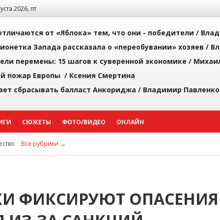
густа 2026, пт
тличаются от «Яблока» тем, что они - победители /
Влад
ионетка Запада рассказала о «переобувании» хозяев /
Вл
рели перемены: 15 шагов к суверенной экономике /
Михаи
й пожар Европы /
Ксения Смертина
ает сбрасывать балласт Анкориджа /
Владимир Павленко
ИГИ
СЮЖЕТЫ
ФОТО/ВИДЕО
ОНЛАЙН
ство
Все рубрики →
КИ ФИКСИРУЮТ ОПАСЕНИЯ