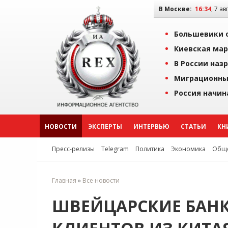
В Москве:
16:34
, 7 ав
Большевики о
Киевская мар
В России наз
Миграционны
Россия начин
НОВОСТИ
ЭКСПЕРТЫ
ИНТЕРВЬЮ
СТАТЬИ
КН
Пресс-релизы
Telegram
Политика
Экономика
Обще
Главная
»
Все новости
ШВЕЙЦАРСКИЕ БАН