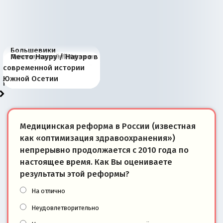
Большевики
Киевская марионетка
В России назрели
Миграционный пожар
Россия начинает
Россия зимой 1904
Русская нация вчера и
Почему правый крах в
Место Науру / Науэро в
отличаются от «Яблока»
Запада рассказала о
перемены: 15 шагов к
Европы
сбрасывать балласт
года: первые уступки во
сегодня
Варшаве не поможет её
современной истории
тем, что они -
«переобувании» хозяев
суверенной экономике
Анкориджа
внутренней политике
отношениям с Россией?
Южной Осетии
победители
Медицинская реформа в России (известная
как «оптимизация здравоохранения»)
непрерывно продолжается с 2010 года по
настоящее время. Как Вы оцениваете
результаты этой реформы?
На отлично
Неудовлетворительно