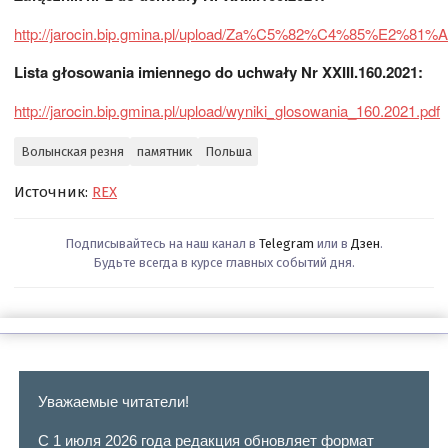
http://jarocin.bip.gmina.pl/upload/Za%C5%82%C4%85%E2%8
Lista głosowania imiennego do uchwały Nr XXIII.160.2021:
http://jarocin.bip.gmina.pl/upload/wyniki_glosowania_160.2021.pdf
Волынская резня
памятник
Польша
Источник:
REX
Подписывайтесь на наш канал в
Telegram
или в
Дзен
.
Будьте всегда в курсе главных событий дня.
Уважаемые читатели!
С 1 июля 2026 года редакция обновляет формат