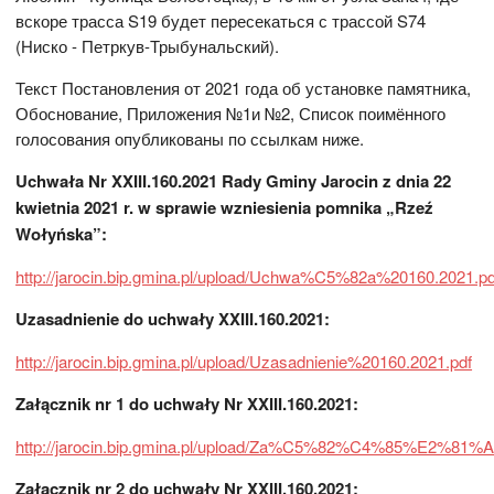
вскоре трасса S19 будет пересекаться с трассой S74
(Ниско - Петркув-Трыбунальский).
Текст Постановления от 2021 года об установке памятника,
Обоснование, Приложения №1и №2, Список поимённого
голосования опубликованы по ссылкам ниже.
Uchwa
ł
a
Nr
XXIII
.160.2021
Rady
Gminy
Jarocin
z
dnia
22
kwietnia
2021
r
.
w
sprawie
wzniesienia
pomnika
„
Rze
ź
Wo
ł
y
ń
ska
”:
http://jarocin.bip.gmina.pl/upload/Uchwa%C5%82a%20160.2021.pd
Uzasadnienie do uchwały XXIII.160.2021:
http://jarocin.bip.gmina.pl/upload/Uzasadnienie%20160.2021.pdf
Załącznik nr 1 do uchwały Nr XXIII.160.2021:
http://jarocin.bip.gmina.pl/upload/Za%C5%82%C4%85%E2%8
Załącznik nr 2 do uchwały Nr XXIII.160.2021: