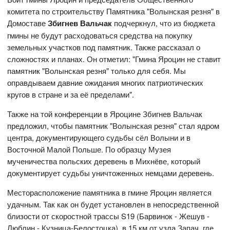
комитета по строительству Памятника "Волынская резня" в
Домоставе
Збигнев Вальчак
подчеркнул, что из бюджета
гмины не будут расходоваться средства на покупку
земельных участков под памятник. Также рассказал о
сложностях и планах. Он отметил: "Гмина Яроцин не ставит
памятник "Волынская резня" только для себя. Мы
оправдываем давние ожидания многих патриотических
кругов в стране и за её пределами".
Также на той конференции в Яроцине Збигнев Вальчак
предложил, чтобы памятник "Волынская резня" стал ядром
центра, документирующего судьбы сёл Волыни и в
Восточной Малой Польше. По образцу Музея
мученичества польских деревень в Михнёве, который
документирует судьбы уничтоженных немцами деревень.
Месторасположение памятника в гмине Яроцин является
удачным. Так как он будет установлен в непосредственной
близости от скоростной трассы S19 (Барвинок - Жешув -
Люблин - Кузница-Белостоцка), в 15 км от узла Запач, где