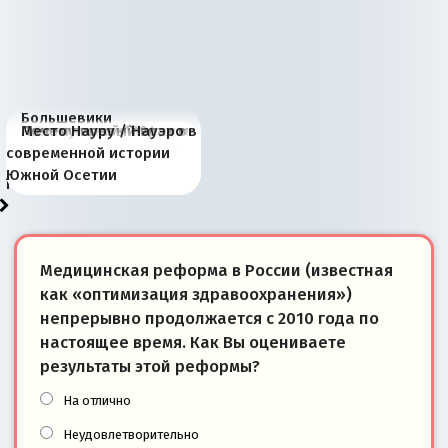
Большевики
Киевская марионетка
В России назрели
Миграционный пожар
Россия начинает
Россия зимой 1904
Русская нация вчера и
Почему правый крах в
Место Науру / Науэро в
отличаются от «Яблока»
Запада рассказала о
перемены: 15 шагов к
Европы
сбрасывать балласт
года: первые уступки во
сегодня
Варшаве не поможет её
современной истории
тем, что они -
«переобувании» хозяев
суверенной экономике
Анкориджа
внутренней политике
отношениям с Россией?
Южной Осетии
победители
Медицинская реформа в России (известная
как «оптимизация здравоохранения»)
непрерывно продолжается с 2010 года по
настоящее время. Как Вы оцениваете
результаты этой реформы?
На отлично
Неудовлетворительно