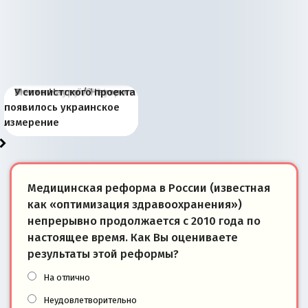
Киевская марионетка
В России назрели
Миграционный пожар
Россия начинает
Россия зимой 1904
Русская нация вчера и
Почему правый крах в
Место Науру / Науэро в
У сионистского проекта
Запада рассказала о
перемены: 15 шагов к
Европы
сбрасывать балласт
года: первые уступки во
сегодня
Варшаве не поможет её
современной истории
появилось украинское
«переобувании» хозяев
суверенной экономике
Анкориджа
внутренней политике
отношениям с Россией?
Южной Осетии
измерение
Медицинская реформа в России (известная
как «оптимизация здравоохранения»)
непрерывно продолжается с 2010 года по
настоящее время. Как Вы оцениваете
результаты этой реформы?
На отлично
Неудовлетворительно