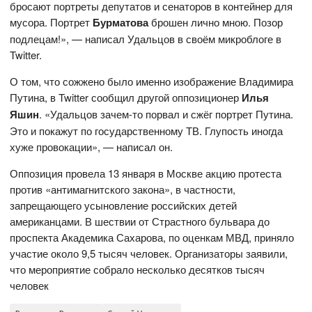
бросают портреты депутатов и сенаторов в контейнер для
мусора. Портрет
Бурматова
брошен лично мною. Позор
подлецам!», — написал Удальцов в своём микроблоге в
Twitter.
О том, что сожжено было именно изображение Владимира
Путина, в Twitter сообщил другой оппозиционер
Илья
Яшин
. «Удальцов зачем-то порвал и сжёг портрет Путина.
Это и покажут по государственному ТВ. Глупость иногда
хуже провокации», — написал он.
Оппозиция провела 13 января в Москве акцию протеста
против «антимагнитского закона», в частности,
запрещающего усыновление российских детей
американцами. В шествии от Страстного бульвара до
проспекта Академика Сахарова, по оценкам МВД, приняло
участие около 9,5 тысяч человек. Организаторы заявили,
что мероприятие собрало несколько десятков тысяч
человек