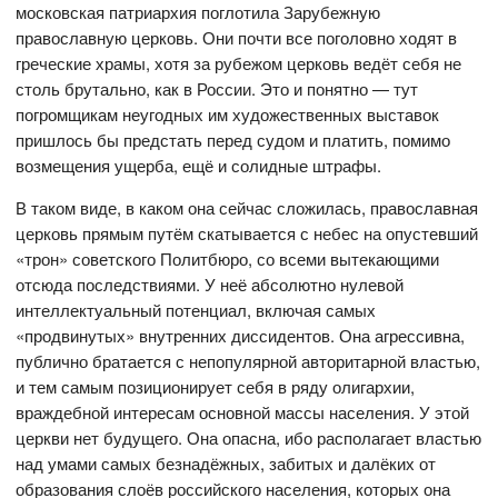
московская патриархия поглотила Зарубежную
православную церковь. Они почти все поголовно ходят в
греческие храмы, хотя за рубежом церковь ведёт себя не
столь брутально, как в России. Это и понятно — тут
погромщикам неугодных им художественных выставок
пришлось бы предстать перед судом и платить, помимо
возмещения ущерба, ещё и солидные штрафы.
В таком виде, в каком она сейчас сложилась, православная
церковь прямым путём скатывается с небес на опустевший
«трон» советского Политбюро, со всеми вытекающими
отсюда последствиями. У неё абсолютно нулевой
интеллектуальный потенциал, включая самых
«продвинутых» внутренних диссидентов. Она агрессивна,
публично братается с непопулярной авторитарной властью,
и тем самым позиционирует себя в ряду олигархии,
враждебной интересам основной массы населения. У этой
церкви нет будущего. Она опасна, ибо располагает властью
над умами самых безнадёжных, забитых и далёких от
образования слоёв российского населения, которых она