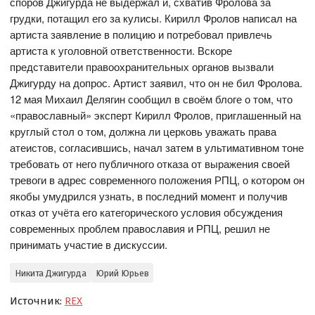
споров Джигурда не выдержал и, схватив Фролова за
грудки, потащил его за кулисы. Кирилл Фролов написал на
артиста заявление в полицию и потребовал привлечь
артиста к уголовной ответственности. Вскоре
представители правоохранительных органов вызвали
Джигурду на допрос. Артист заявил, что он не бил Фролова.
12 мая Михаил Делягин сообщил в своём блоге о том, что
«православный» эксперт Кирилл Фролов, приглашенный на
круглый стол о том, должна ли церковь уважать права
атеистов, согласившись, начал затем в ультимативном тоне
требовать от него публичного отказа от выражения своей
тревоги в адрес современного положения РПЦ, о котором он
якобы умудрился узнать, в последний момент и получив
отказ от учёта его категорического условия обсуждения
современных проблем православия и РПЦ, решил не
принимать участие в дискуссии.
Никита Джигурда
Юрий Юрьев
Источник:
REX