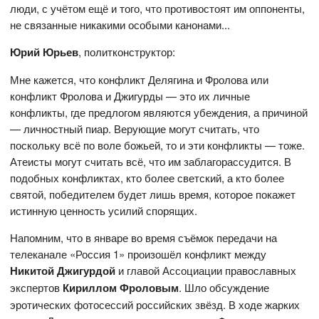
люди, с учётом ещё и того, что противостоят им оппоненты,
не связанные никакими особыми канонами...
Юрий Юрьев
, политконструктор:
Мне кажется, что конфликт Делягина и Фролова или
конфликт Фролова и Джигурды — это их личные
конфликты, где предлогом являются убеждения, а причиной
— личностный пиар. Верующие могут считать, что
поскольку всё по воле божьей, то и эти конфликты — тоже.
Атеисты могут считать всё, что им заблагорассудится. В
подобных конфликтах, кто более светский, а кто более
святой, победителем будет лишь время, которое покажет
истинную ценность усилий спорящих.
Напомним, что в январе во время съёмок передачи на
телеканале «Россия 1» произошёл конфликт между
Никитой Джигурдой
и главой Ассоциации православных
экспертов
Кириллом Фроловым
. Шло обсуждение
эротических фотосессий российских звёзд. В ходе жарких