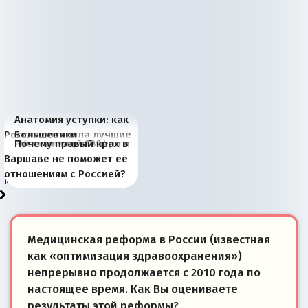
Анатомия уступки: как
Россия потеряла лучшие
Большевики
Киевская марионетка
В России назрели
Миграционный пожар
Россия начинает
Россия зимой 1904
Русская нация вчера и
Почему правый крах в
рыбопромысловые
отличаются от «Яблока»
Запада рассказала о
перемены: 15 шагов к
Европы
сбрасывать балласт
года: первые уступки во
сегодня
Варшаве не поможет её
районы Баренцева
тем, что они -
«переобувании» хозяев
суверенной экономике
Анкориджа
внутренней политике
отношениям с Россией?
моря
победители
Медицинская реформа в России (известная
как «оптимизация здравоохранения»)
непрерывно продолжается с 2010 года по
настоящее время. Как Вы оцениваете
результаты этой реформы?