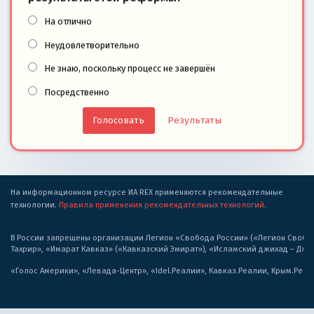
На отлично
Неудовлетворительно
Не знаю, поскольку процесс не завершён
Посредственно
Результаты
На информационном ресурсе ИА REX применяются рекомендательные
технологии.
Правила применения рекомендательных технологий
.
В России запрещены организации Легион «Свобода России» («Легион Свобода
Тахрир», «Имарат Кавказ» («Кавказский Эмират»), «Исламский джихад – Дж
«Голос Америки», «Левада-Центр», «Idel.Реалии», Кавказ.Реалии, Крым.Реал