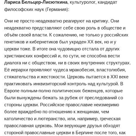
Лариса Бельцер-Лисюткина
, культуролог, кандидат
философских наук (Германия):
Они не просто неадекватно реагируют на критику. Они
неадекватно представляют себе свою роль в обществе и
объём своей власти. К сожалению, не только у российских
генетиков и кибернетиков был украден ХХ век, но и у
церкви тоже. В итоге она чудовищно отстала от других
христианских конфессий и, по сути, не способна вести
диалога ни с обществом, ни в своих внутренних структурах.
Её иерархи проявляют чудеса мракобесия, властолюбия,
стяжательства и жестокости. Церковь пытается в XXI веке
практиковать инквизиторский контроль над культурой. В
Европе полным-полно политических беженцев, которые
были вынуждены бежать за рубеж от преследований со
стороны церкви. Российское православие неизмеримо
более враждебно по отношению к женщинам, чем
католичество и лютеранство, или, например, греческая
православная церковь. Мои верующие друзья обходят
стороной православные церкви в Берлине после того, как