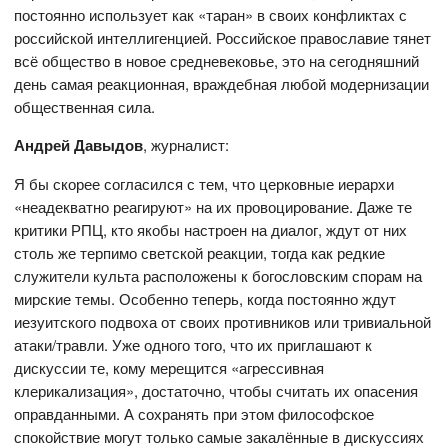
постоянно использует как «таран» в своих конфликтах с
российской интеллигенцией. Российское православие тянет
всё общество в новое средневековье, это на сегодняшний
день самая реакционная, враждебная любой модернизации
общественная сила.
Андрей Давыдов
, журналист:
Я бы скорее согласился с тем, что церковные иерархи
«неадекватно реагируют» на их провоцирование. Даже те
критики РПЦ, кто якобы настроен на диалог, ждут от них
столь же терпимо светской реакции, тогда как редкие
служители культа расположены к богословским спорам на
мирские темы. Особенно теперь, когда постоянно ждут
иезуитского подвоха от своих противников или тривиальной
атаки/травли. Уже одного того, что их приглашают к
дискуссии те, кому мерещится «агрессивная
клерикализация», достаточно, чтобы считать их опасения
оправданными. А сохранять при этом философское
спокойствие могут только самые закалённые в дискуссиях