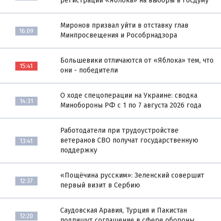
регистрации «Яблока» на выборы в Госдуму
Миронов призвал уйти в отставку глав
16:09
Минпросвещения и Рособрнадзора
Большевики отличаются от «Яблока» тем, что
15:41
они - победители
О ходе спецоперации на Украине: сводка
14:31
Минобороны РФ с 1 по 7 августа 2026 года
Работодатели при трудоустройстве
ветеранов СВО получат государственную
13:41
поддержку
«Пощёчина русским»: Зеленский совершит
12:37
первый визит в Сербию
Саудовская Аравия, Турция и Пакистан
12:20
подпишут соглашение в сфере обороны