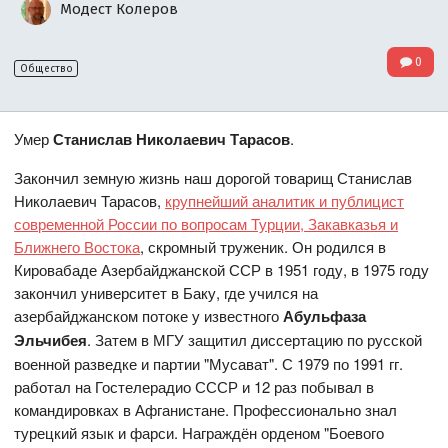
Модест Колеров
0
Общество
Умер
Станислав Николаевич Тарасов
.
Закончил земную жизнь наш дорогой товарищ Станислав
Николаевич Тарасов,
крупнейший аналитик и публицист
современной России по вопросам Турции, Закавказья и
Ближнего Востока
, скромный труженик. Он родился в
Кировабаде Азербайджанской ССР в 1951 году, в 1975 году
закончил университет в Баку, где учился на
азербайджанском потоке у известного
Абульфаза
Эльчибея
. Затем в МГУ защитил диссертацию по русской
военной разведке и партии "Мусават". С 1979 по 1991 гг.
работал на Гостелерадио СССР и 12 раз побывал в
командировках в Афганистане. Профессионально знал
турецкий язык и фарси. Награждён орденом "Боевого