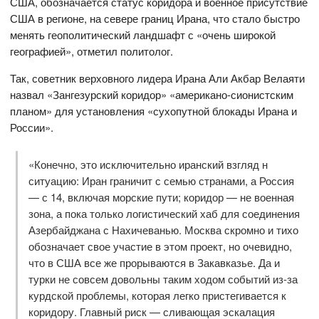
США, обозначается статус коридора и военное присутствие
США в регионе, на севере границ Ирана, что стало быстро
менять геополитический ландшафт с «очень широкой
географией», отметил политолог.
Так, советник верховного лидера Ирана Али Акбар Велаяти
назвал «Зангезурский коридор» «американо-сионистским
планом» для установления «сухопутной блокады Ирана и
России».
«Конечно, это исключительно иранский взгляд н
ситуацию: Иран граничит с семью странами, а Россия
— с 14, включая морские пути; коридор — не военная
зона, а пока только логистический хаб для соединения
Азербайджана с Нахичеванью. Москва скромно и тихо
обозначает свое участие в этом проект, но очевидно,
что в США все же прорываются в Закавказье. Да и
турки не совсем довольны таким ходом событий из-за
курдской проблемы, которая легко пристегивается к
коридору. Главный риск — сливающая эскалация