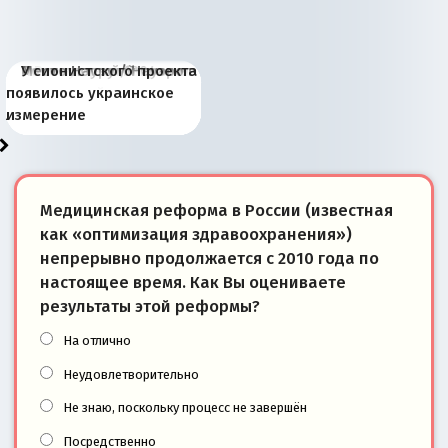
Киевская марионетка
В России назрели
Миграционный пожар
Россия начинает
Россия зимой 1904
Русская нация вчера и
Почему правый крах в
Место Науру / Науэро в
У сионистского проекта
Запада рассказала о
перемены: 15 шагов к
Европы
сбрасывать балласт
года: первые уступки во
сегодня
Варшаве не поможет её
современной истории
появилось украинское
«переобувании» хозяев
суверенной экономике
Анкориджа
внутренней политике
отношениям с Россией?
Южной Осетии
измерение
Медицинская реформа в России (известная
как «оптимизация здравоохранения»)
непрерывно продолжается с 2010 года по
настоящее время. Как Вы оцениваете
результаты этой реформы?
На отлично
Неудовлетворительно
Не знаю, поскольку процесс не завершён
Посредственно