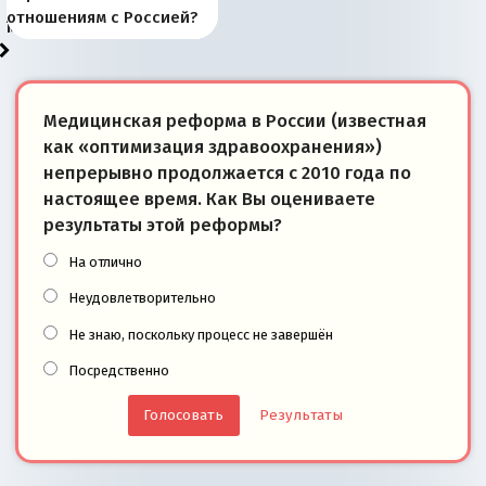
районы Баренцева
тем, что они -
«переобувании» хозяев
суверенной экономике
Анкориджа
внутренней политике
отношениям с Россией?
моря
победители
Медицинская реформа в России (известная
как «оптимизация здравоохранения»)
непрерывно продолжается с 2010 года по
настоящее время. Как Вы оцениваете
результаты этой реформы?
На отлично
Неудовлетворительно
Не знаю, поскольку процесс не завершён
Посредственно
Результаты