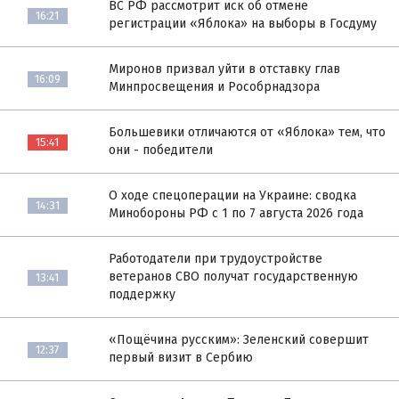
ВС РФ рассмотрит иск об отмене
16:21
регистрации «Яблока» на выборы в Госдуму
Миронов призвал уйти в отставку глав
16:09
Минпросвещения и Рособрнадзора
Большевики отличаются от «Яблока» тем, что
15:41
они - победители
О ходе спецоперации на Украине: сводка
14:31
Минобороны РФ с 1 по 7 августа 2026 года
Работодатели при трудоустройстве
ветеранов СВО получат государственную
13:41
поддержку
«Пощёчина русским»: Зеленский совершит
12:37
первый визит в Сербию