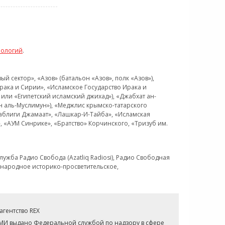
нологий
.
 сектор», «Азов» (батальон «Азов», полк «Азов»),
рака и Сирии», «Исламское Государство Ирака и
или «Египетский исламский джихад»), «Джабхат ан-
н аль-Муслимун»), «Меджлис крымско-татарского
Таблиги Джамаат», «Лашкар-И-Тайба», «Исламская
 «АУМ Синрике», «Братство» Корчинского, «Тризуб им.
ужба Радио Свобода (Azatliq Radiosi), Радио Свободная
ждународное историко-просветительское,
гентство REX
СМИ выдано Федеральной службой по надзору в сфере