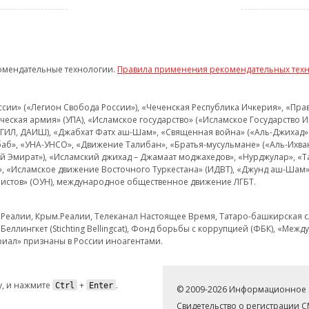
омендательные технологии.
Правила применения рекомендательных тех
и» («Легион Свобода России»), «Чеченская Республика Ичкерия», «Правый
еская армия» (УПА), «Исламское государство» («Исламское Государство И
 ИГИЛ, ДАИШ), «Джабхат Фатх аш-Шам», «Священная война» («Аль-Джихад» 
аб», «УНА-УНСО», «Движение Талибан», «Братья-мусульмане» («Аль-Ихва
кий Эмират»), «Исламский джихад – Джамаат моджахедов», «Нурджулар», «
», «Исламское движение Восточного Туркестана» (ИДВТ), «Джунд аш-Шам»,
истов» (ОУН), международное общественное движение ЛГБТ.
з.Реалии, Крым.Реалии, Телеканал Настоящее Время, Татаро-башкирская сл
Беллингкет (Stichting Bellingcat), Фонд борьбы с коррупцией (ФБК), «Ме
иал» признаны в России иноагентами.
, и нажмите
+
.
Ctrl
Enter
© 2009-2026 Информационное а
Свидетельство о регистрации 