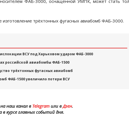
о носителем ФАБ-3000, оснащенной УМПК, может стать то
вое изготовление трёхтонных фугасных авиабомб ФАБ-3000.
ислокации ВСУ под Харьковом ударом ФАБ-3000
ах российской авиабомбы ФАБ-1500
дство трёхтонных фугасных авиабомб
омб ФАБ-1500 увеличило потери ВСУ
на наш канал в
Telegram
или в
Дзен
.
а в курсе главных событий дня.