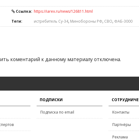
Ссылка:
https://iarex.ru/news/126811.html
Теги:
истребитель Су-34
,
Минобороны РФ
,
СВО
,
ФАБ-3000
ить коментарий к данному материалу отключена.
ПОДПИСКИ
СОТРУДНИЧЕ
Подписка по email
Контакты
спертов
Партнёры
Реклама