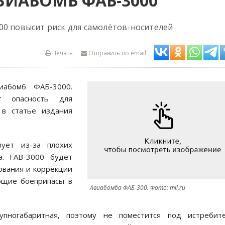
ИАБОМБ ФАБ-3000
00 повысит риск для самолётов-носителей
Печать
Отправить по email
иабомб ФАБ-3000.
т опасность для
 в статье издания
вует из-за плохих
а. FAB-3000 будет
вания и коррекции
ющие боеприпасы в
Авиабомба ФАБ-300. Фото: mil.ru
упногабаритная, поэтому не поместится под истребите