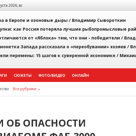
густа 2026, вс
а в Европе и озоновые дыры /
Владимир Сывороткин
упки: как Россия потеряла лучшие рыбопромысловые ра
тличаются от «Яблока» тем, что они - победители /
Влад
ионетка Запада рассказала о «переобувании» хозяев /
Вл
рели перемены: 15 шагов к суверенной экономике /
Михаи
ИГИ
СЮЖЕТЫ
ФОТО/ВИДЕО
ОНЛАЙН
ство
Все рубрики →
И ОБ ОПАСНОСТИ