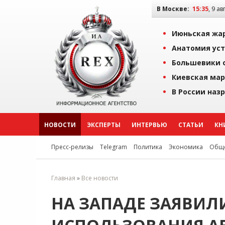
В Москве:
15:35
, 9 ав
Июньская жар
Анатомия уст
Большевики о
Киевская мар
В России наз
НОВОСТИ
ЭКСПЕРТЫ
ИНТЕРВЬЮ
СТАТЬИ
КН
Пресс-релизы
Telegram
Политика
Экономика
Обще
Главная
»
Все новости
НА ЗАПАДЕ ЗАЯВИЛ