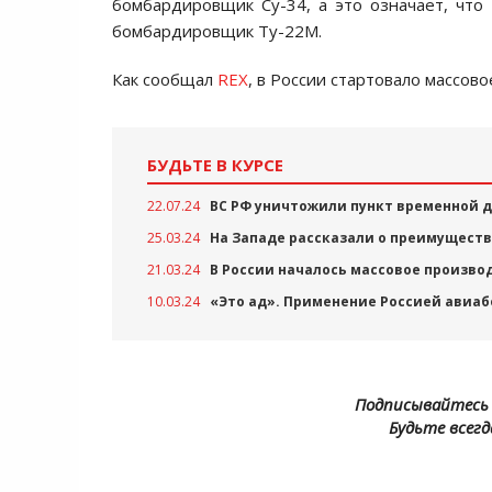
бомбардировщик Су-34, а это означает, чт
бомбардировщик Ту-22М.
Как сообщал
REX
, в России стартовало массо
БУДЬТЕ В КУРСЕ
22.07.24
ВС РФ уничтожили пункт временной д
25.03.24
На Западе рассказали о преимуществ
21.03.24
В России началось массовое произво
10.03.24
«Это ад». Применение Россией авиаб
Подписывайтесь 
Будьте всегд