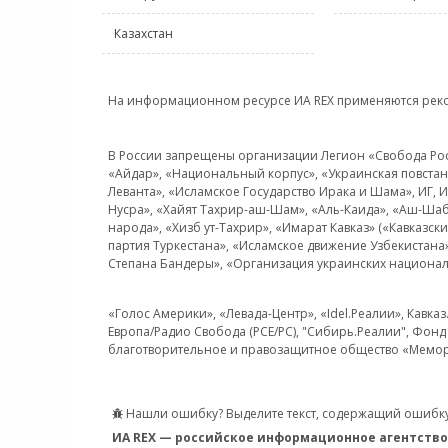
Казахстан
На информационном ресурсе ИА REX применяются рек
В России запрещены организации Легион «Свобода Росси
«Айдар», «Национальный корпус», «Украинская повстанч
Леванта», «Исламское Государство Ирака и Шама», ИГ,
Нусра», «Хайят Тахрир-аш-Шам», «Аль-Каида», «Аш-Шаб
народа», «Хизб ут-Тахрир», «Имарат Кавказ» («Кавказс
партия Туркестана», «Исламское движение Узбекистана
Степана Бандеры», «Организация украинских национал
«Голос Америки», «Левада-Центр», «Idel.Реалии», Кавка
Европа/Радио Свобода (PCE/PC), "Сибирь.Реалии", Фонд 
благотворительное и правозащитное общество «Мемор
Нашли ошибку? Выделите текст, содержащий ошибку
ИА REX — российское информационное агентство