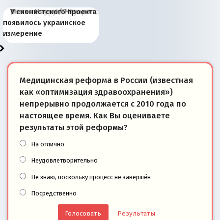
Киевская марионетка
В России назрели
Миграционный пожар
Россия начинает
Россия зимой 1904
Русская нация вчера и
Почему правый крах в
Место Науру / Науэро в
У сионистского проекта
Запада рассказала о
перемены: 15 шагов к
Европы
сбрасывать балласт
года: первые уступки во
сегодня
Варшаве не поможет её
современной истории
появилось украинское
«переобувании» хозяев
суверенной экономике
Анкориджа
внутренней политике
отношениям с Россией?
Южной Осетии
измерение
Медицинская реформа в России (известная
как «оптимизация здравоохранения»)
непрерывно продолжается с 2010 года по
настоящее время. Как Вы оцениваете
результаты этой реформы?
На отлично
Неудовлетворительно
Не знаю, поскольку процесс не завершён
Посредственно
Результаты