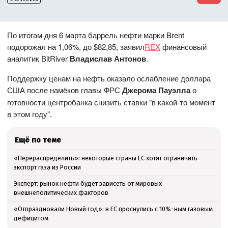
По итогам дня 6 марта баррель нефти марки Brent
подорожал на 1,06%, до $82,85, заявил
REX
финансовый
аналитик BitRiver
Владислав Антонов
.
Поддержку ценам на нефть оказало ослабление доллара
США после намёков главы ФРС
Джерома Пауэлла
о
готовности центробанка снизить ставки "в какой-то момент
в этом году".
Ещё по теме
«Перераспределить»: некоторые страны ЕС хотят ограничить
экспорт газа из России
Эксперт: рынок нефти будет зависеть от мировых
внешнеполитических факторов
«Отпраздновали Новый год»: в ЕС проснулись с 10%-ным газовым
дефицитом