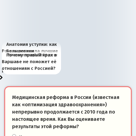
Анатомия уступки: как
Россия потеряла лучшие
Большевики
Киевская марионетка
В России назрели
Миграционный пожар
Россия начинает
Россия зимой 1904
Русская нация вчера и
Почему правый крах в
рыбопромысловые
отличаются от «Яблока»
Запада рассказала о
перемены: 15 шагов к
Европы
сбрасывать балласт
года: первые уступки во
сегодня
Варшаве не поможет её
районы Баренцева
тем, что они -
«переобувании» хозяев
суверенной экономике
Анкориджа
внутренней политике
отношениям с Россией?
моря
победители
Медицинская реформа в России (известная
как «оптимизация здравоохранения»)
непрерывно продолжается с 2010 года по
настоящее время. Как Вы оцениваете
результаты этой реформы?