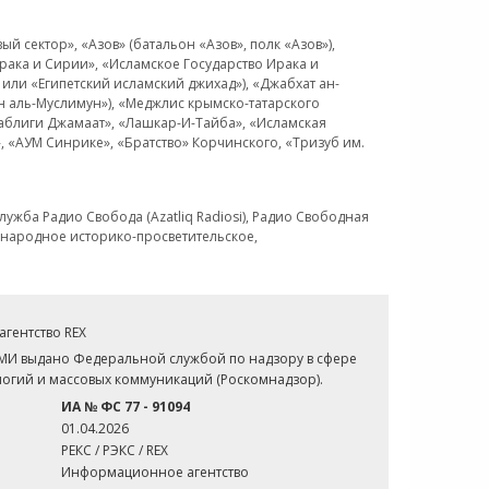
 сектор», «Азов» (батальон «Азов», полк «Азов»),
рака и Сирии», «Исламское Государство Ирака и
или «Египетский исламский джихад»), «Джабхат ан-
н аль-Муслимун»), «Меджлис крымско-татарского
Таблиги Джамаат», «Лашкар-И-Тайба», «Исламская
 «АУМ Синрике», «Братство» Корчинского, «Тризуб им.
ужба Радио Свобода (Azatliq Radiosi), Радио Свободная
ждународное историко-просветительское,
гентство REX
СМИ выдано Федеральной службой по надзору в сфере
огий и массовых коммуникаций (Роскомнадзор).
ИА № ФС 77 - 91094
01.04.2026
РЕКС / РЭКС / REX
Информационное агентство