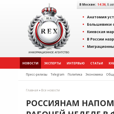
В Москве:
14:36
, 8 ав
Анатомия уст
Большевики о
Киевская мар
В России наз
Миграционны
НОВОСТИ
ЭКСПЕРТЫ
ИНТЕРВЬЮ
СТАТЬИ
КН
Пресс-релизы
Telegram
Политика
Экономика
Обще
Главная
»
Все новости
РОССИЯНАМ НАПОМ