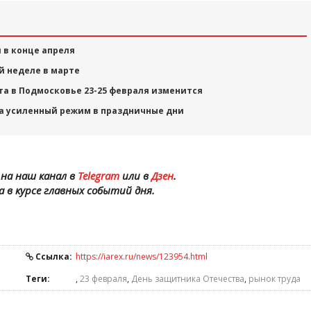
 в конце апреля
й неделе в марте
а в Подмосковье 23-25 февраля изменится
а усиленный режим в праздничные дни
на наш канал в
Telegram
или в
Дзен
.
а в курсе главных событий дня.
Ссылка:
https://iarex.ru/news/123954.html
Теги:
,
23 февраля
,
День защитника Отечества
,
рынок труда