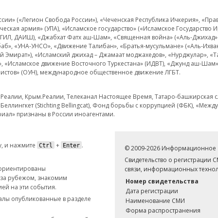
и» («Легион Свобода России»), «Чеченская Республика Ичкерия», «Правый
еская армия» (УПА), «Исламское государство» («Исламское Государство И
 ИГИЛ, ДАИШ), «Джабхат Фатх аш-Шам», «Священная война» («Аль-Джихад» 
аб», «УНА-УНСО», «Движение Талибан», «Братья-мусульмане» («Аль-Ихва
кий Эмират»), «Исламский джихад – Джамаат моджахедов», «Нурджулар», «
», «Исламское движение Восточного Туркестана» (ИДВТ), «Джунд аш-Шам»,
истов» (ОУН), международное общественное движение ЛГБТ.
з.Реалии, Крым.Реалии, Телеканал Настоящее Время, Татаро-башкирская сл
Беллингкет (Stichting Bellingcat), Фонд борьбы с коррупцией (ФБК), «Ме
иал» признаны в России иноагентами.
, и нажмите
+
.
Ctrl
Enter
© 2009-2026 Информационное а
Свидетельство о регистрации 
 ориентированы
связи, информационных технол
 за рубежом, знакомим
Номер свидетельства
ей на эти события.
Дата регистрации
иалы опубликованные в разделе
Наименование СМИ
Форма распространения