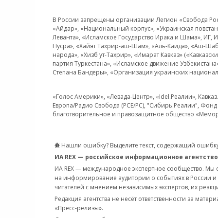
В России запрещены организации Легион «Свобода Росси
«Айдар», «Национальный корпус», «Украинская повстанч
Леванта», «Исламское Государство Ирака и Шама», ИГ,
Нусра», «Хайят Тахрир-аш-Шам», «Аль-Каида», «Аш-Шаб
народа», «Хизб ут-Тахрир», «Имарат Кавказ» («Кавказс
партия Туркестана», «Исламское движение Узбекистана
Степана Бандеры», «Организация украинских национал
«Голос Америки», «Левада-Центр», «Idel.Реалии», Кавка
Европа/Радио Свобода (PCE/PC), "Сибирь.Реалии", Фонд 
благотворительное и правозащитное общество «Мемор
Нашли ошибку? Выделите текст, содержащий ошибку
ИА REX — российское информационное агентство
ИА REX — международное экспертное сообщество. Мы
на информирование аудитории о событиях в России и
читателей с мнением независимых экспертов, их реакци
Редакция агентства не несёт ответственности за матер
«Пресс-релизы».