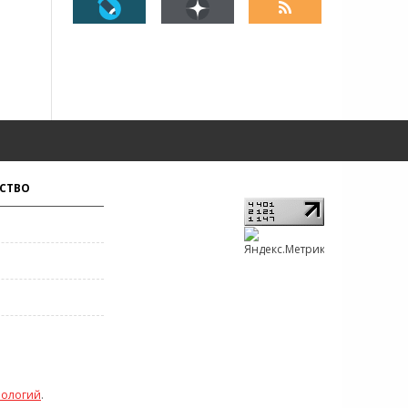
СТВО
нологий
.