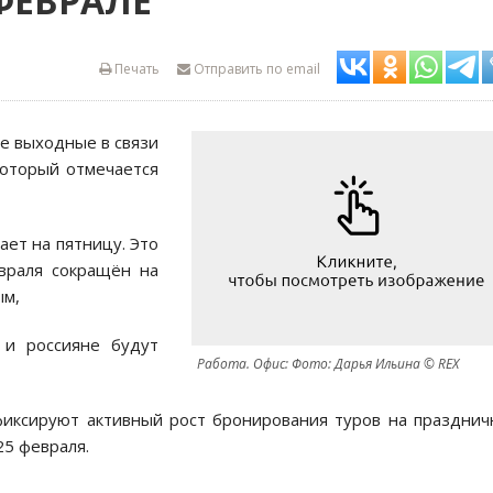
ФЕВРАЛЕ
Печать
Отправить по email
е выходные в связи
который отмечается
ет на пятницу. Это
враля сокращён на
ым,
 и россияне будут
Работа. Офис: Фото: Дарья Ильина © REX
фиксируют активный рост бронирования туров на праздни
25 февраля.