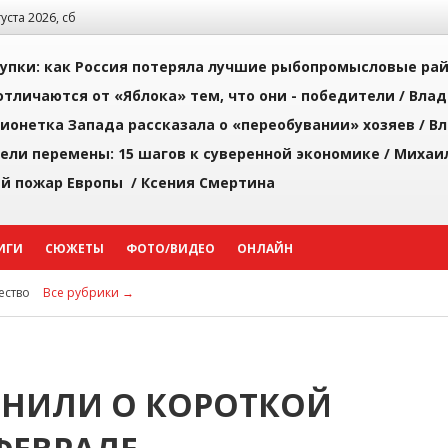
густа 2026, сб
упки: как Россия потеряла лучшие рыбопромысловые ра
тличаются от «Яблока» тем, что они - победители /
Влад
ионетка Запада рассказала о «переобувании» хозяев /
Вл
рели перемены: 15 шагов к суверенной экономике /
Михаи
й пожар Европы /
Ксения Смертина
ИГИ
СЮЖЕТЫ
ФОТО/ВИДЕО
ОНЛАЙН
ство
Все рубрики →
НИЛИ О КОРОТКОЙ