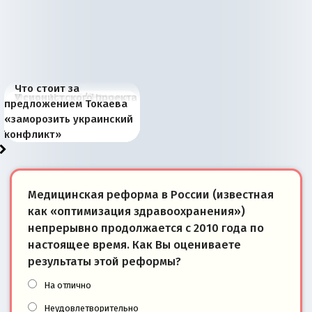
Что стоит за
В России назрели
Миграционный пожар
Россия начинает
Россия зимой 1904
Русская нация вчера и
Почему правый крах в
Место Науру / Науэро в
У сионистского проекта
предложением Токаева
перемены: 15 шагов к
Европы
сбрасывать балласт
года: первые уступки во
сегодня
Варшаве не поможет её
современной истории
появилось украинское
«заморозить украинский
суверенной экономике
Анкориджа
внутренней политике
отношениям с Россией?
Южной Осетии
измерение
конфликт»
Медицинская реформа в России (известная
как «оптимизация здравоохранения»)
непрерывно продолжается с 2010 года по
настоящее время. Как Вы оцениваете
результаты этой реформы?
На отлично
Неудовлетворительно