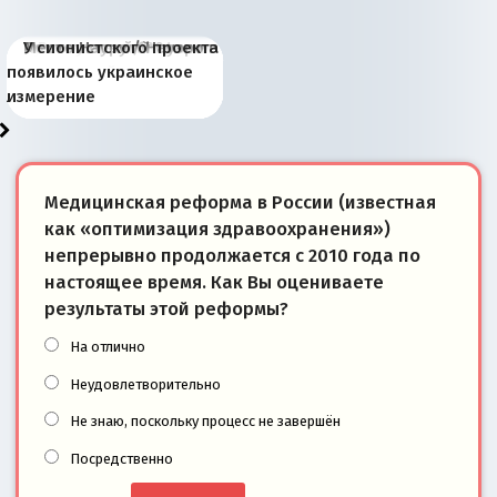
Киевская марионетка
В России назрели
Миграционный пожар
Россия начинает
Россия зимой 1904
Русская нация вчера и
Почему правый крах в
Место Науру / Науэро в
У сионистского проекта
Запада рассказала о
перемены: 15 шагов к
Европы
сбрасывать балласт
года: первые уступки во
сегодня
Варшаве не поможет её
современной истории
появилось украинское
«переобувании» хозяев
суверенной экономике
Анкориджа
внутренней политике
отношениям с Россией?
Южной Осетии
измерение
Медицинская реформа в России (известная
как «оптимизация здравоохранения»)
непрерывно продолжается с 2010 года по
настоящее время. Как Вы оцениваете
результаты этой реформы?
На отлично
Неудовлетворительно
Не знаю, поскольку процесс не завершён
Посредственно