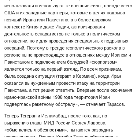
использовали и используют те внешние силы, прежде всего
США и их западные партнеры, которые в целях подрыва
позиций Ирана или Пакистана, а в более широком
контексте Китая и даже Индии, активизировали
деятельность сепаратистов не только в политическом
отношении, но и для проведения специальных подрывных
операций. Поэтому в тренде геополитического раскола в
регионе ныне происходящее в отношениях между Ираном и
Пакистаном с подключением белуджей «сюрпризом»
является только на первый взгляд. По всем признакам,
была создана ситуация (теракт в Кермане), когда Иран
оказался вынужденным провести атаку на территории
Пакистана, а тот решил ответить. Впервые после окончания
ирано-иракской войны 1988 года территория Иран
подверглась ракетному обстрелу», — отмечает Тарасов.
Теперь Тегеран и Исламабад, после того, как, по
выражению главы МИД России Сергея Лаврова,
«обменялись любезностями», пытаются разрядить
напряженность. Россия, Китай и Турция обратились к