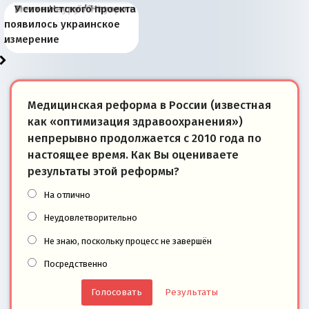
Киевская марионетка
В России назрели
Миграционный пожар
Россия начинает
Россия зимой 1904
Русская нация вчера и
Почему правый крах в
Место Науру / Науэро в
У сионистского проекта
Запада рассказала о
перемены: 15 шагов к
Европы
сбрасывать балласт
года: первые уступки во
сегодня
Варшаве не поможет её
современной истории
появилось украинское
«переобувании» хозяев
суверенной экономике
Анкориджа
внутренней политике
отношениям с Россией?
Южной Осетии
измерение
Медицинская реформа в России (известная
как «оптимизация здравоохранения»)
непрерывно продолжается с 2010 года по
настоящее время. Как Вы оцениваете
результаты этой реформы?
На отлично
Неудовлетворительно
Не знаю, поскольку процесс не завершён
Посредственно
Результаты