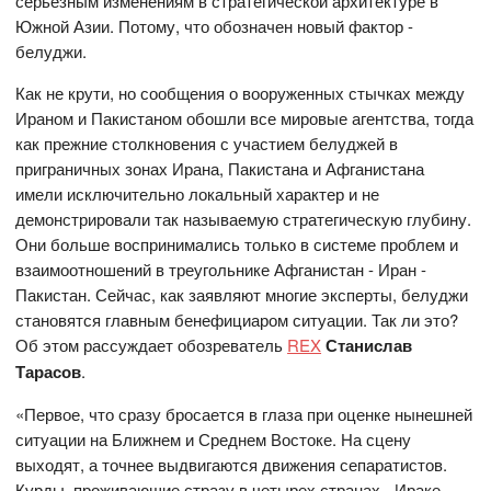
серьезным изменениям в стратегической архитектуре в
Южной Азии. Потому, что обозначен новый фактор -
белуджи.
Как не крути, но сообщения о вооруженных стычках между
Ираном и Пакистаном обошли все мировые агентства, тогда
как прежние столкновения с участием белуджей в
приграничных зонах Ирана, Пакистана и Афганистана
имели исключительно локальный характер и не
демонстрировали так называемую стратегическую глубину.
Они больше воспринимались только в системе проблем и
взаимоотношений в треугольнике Афганистан - Иран -
Пакистан. Сейчас, как заявляют многие эксперты, белуджи
становятся главным бенефициаром ситуации. Так ли это?
Об этом рассуждает обозреватель
REX
Станислав
Тарасов
.
«Первое, что сразу бросается в глаза при оценке нынешней
ситуации на Ближнем и Среднем Востоке. На сцену
выходят, а точнее выдвигаются движения сепаратистов.
Курды, проживающие стразу в четырех странах - Ираке,