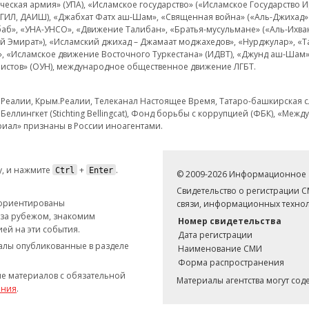
еская армия» (УПА), «Исламское государство» («Исламское Государство И
 ИГИЛ, ДАИШ), «Джабхат Фатх аш-Шам», «Священная война» («Аль-Джихад» 
аб», «УНА-УНСО», «Движение Талибан», «Братья-мусульмане» («Аль-Ихва
кий Эмират»), «Исламский джихад – Джамаат моджахедов», «Нурджулар», «
», «Исламское движение Восточного Туркестана» (ИДВТ), «Джунд аш-Шам»,
истов» (ОУН), международное общественное движение ЛГБТ.
з.Реалии, Крым.Реалии, Телеканал Настоящее Время, Татаро-башкирская сл
Беллингкет (Stichting Bellingcat), Фонд борьбы с коррупцией (ФБК), «Ме
иал» признаны в России иноагентами.
, и нажмите
+
.
Ctrl
Enter
© 2009-2026 Информационное а
Свидетельство о регистрации 
 ориентированы
связи, информационных технол
 за рубежом, знакомим
Номер свидетельства
ей на эти события.
Дата регистрации
иалы опубликованные в разделе
Наименование СМИ
Форма распространения
е материалов с обязательной
Материалы агентства могут со
ания
.