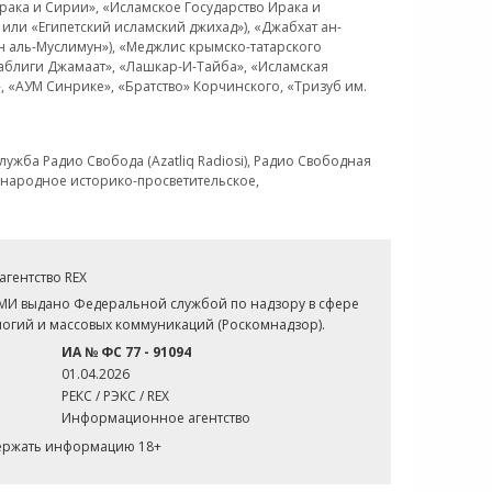
рака и Сирии», «Исламское Государство Ирака и
или «Египетский исламский джихад»), «Джабхат ан-
н аль-Муслимун»), «Меджлис крымско-татарского
Таблиги Джамаат», «Лашкар-И-Тайба», «Исламская
 «АУМ Синрике», «Братство» Корчинского, «Тризуб им.
ужба Радио Свобода (Azatliq Radiosi), Радио Свободная
ждународное историко-просветительское,
гентство REX
СМИ выдано Федеральной службой по надзору в сфере
огий и массовых коммуникаций (Роскомнадзор).
ИА № ФС 77 - 91094
01.04.2026
РЕКС / РЭКС / REX
Информационное агентство
держать информацию 18+