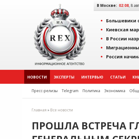
В Москве:
02:08
, 8 ав
Большевики о
Киевская мар
В России наз
Миграционны
Россия начин
НОВОСТИ
ЭКСПЕРТЫ
ИНТЕРВЬЮ
СТАТЬИ
КН
Пресс-релизы
Telegram
Политика
Экономика
Обще
Главная
»
Все новости
ПРОШЛА ВСТРЕЧА Г