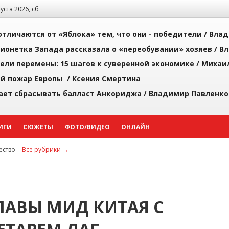
густа 2026, сб
тличаются от «Яблока» тем, что они - победители /
Влад
ионетка Запада рассказала о «переобувании» хозяев /
Вл
рели перемены: 15 шагов к суверенной экономике /
Михаи
й пожар Европы /
Ксения Смертина
ает сбрасывать балласт Анкориджа /
Владимир Павленко
ИГИ
СЮЖЕТЫ
ФОТО/ВИДЕО
ОНЛАЙН
ство
Все рубрики →
ЛАВЫ МИД КИТАЯ С