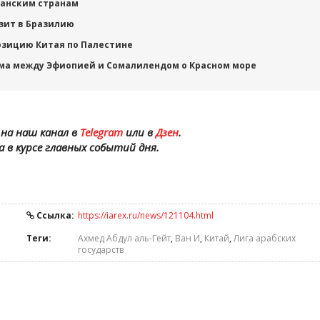
канским странам
зит в Бразилию
озицию Китая по Палестине
ма между Эфиопией и Сомалилендом о Красном море
на наш канал в
Telegram
или в
Дзен
.
а в курсе главных событий дня.
Ссылка:
https://iarex.ru/news/121104.html
Теги:
Ахмед Абдул аль-Гейт
,
Ван И
,
Китай
,
Лига арабских
государств