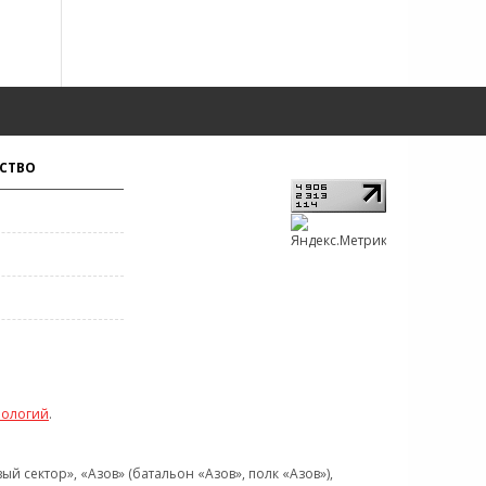
СТВО
нологий
.
 сектор», «Азов» (батальон «Азов», полк «Азов»),