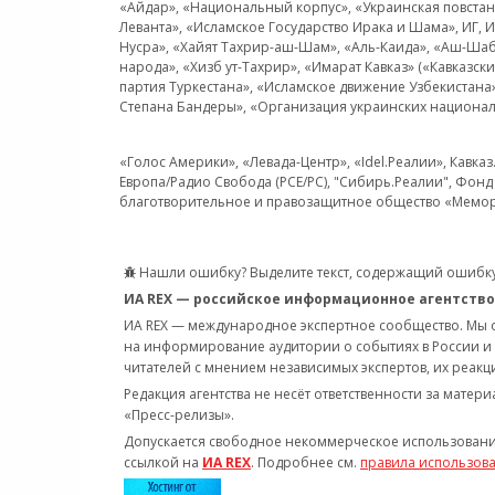
«Айдар», «Национальный корпус», «Украинская повстанч
Леванта», «Исламское Государство Ирака и Шама», ИГ,
Нусра», «Хайят Тахрир-аш-Шам», «Аль-Каида», «Аш-Шаб
народа», «Хизб ут-Тахрир», «Имарат Кавказ» («Кавказс
партия Туркестана», «Исламское движение Узбекистана
Степана Бандеры», «Организация украинских национал
«Голос Америки», «Левада-Центр», «Idel.Реалии», Кавка
Европа/Радио Свобода (PCE/PC), "Сибирь.Реалии", Фонд 
благотворительное и правозащитное общество «Мемор
Нашли ошибку? Выделите текст, содержащий ошибку
ИА REX — российское информационное агентство
ИА REX — международное экспертное сообщество. Мы
на информирование аудитории о событиях в России и
читателей с мнением независимых экспертов, их реакци
Редакция агентства не несёт ответственности за матер
«Пресс-релизы».
Допускается свободное некоммерческое использовани
ссылкой на
ИА REX
. Подробнее см.
правила использов