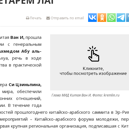
ЕТАРЕМ ЛАГ
Печать
Отправить по email
Китая
Ван И,
прошла
тии с генеральным
Ахмедом Абу аль-
хуа, речь в ходе
тва в практической
дера
Си Цзиньпина,
 мира, обеспечили
Глава МИД Китая Ван И. Фото: kremlin.ru
онних отношений,
ии. В течение года
остей прошлогоднего китайско-арабского саммита в Эр-Ри
мероприятий – Китайско-арабского форума молодежи, пе
первая крупная региональная организация, подписавшая с Ки