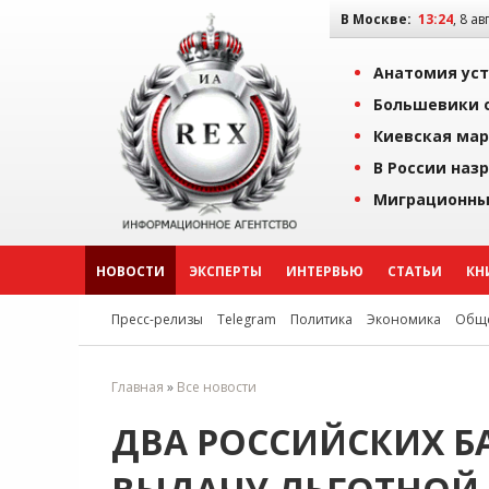
В Москве:
13:24
, 8 ав
Анатомия уст
Большевики о
Киевская мар
В России наз
Миграционны
НОВОСТИ
ЭКСПЕРТЫ
ИНТЕРВЬЮ
СТАТЬИ
КН
Пресс-релизы
Telegram
Политика
Экономика
Обще
Главная
»
Все новости
ДВА РОССИЙСКИХ Б