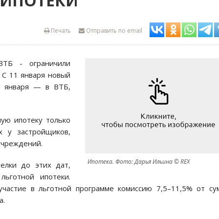
 ИПОТЕКИ
Печать
Отправить по email
ВТБ - ограничили
 С 11 января новый
2 января — в ВТБ,
ную ипотеку только
х у застройщиков,
учреждений.
Ипотека. Фото: Дарья Ильина © REX
елки до этих дат,
льготной ипотеки.
участие в льготной программе комиссию 7,5–11,5% от с
а.