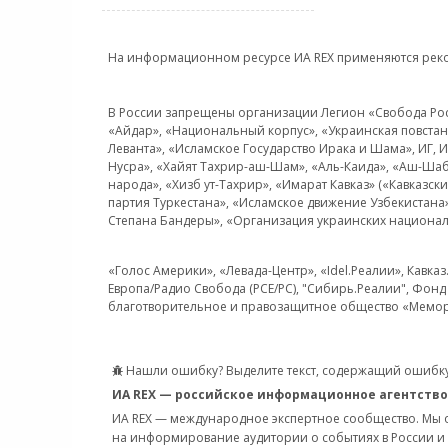
На информационном ресурсе ИА REX применяются рек
В России запрещены организации Легион «Свобода Росси
«Айдар», «Национальный корпус», «Украинская повстанч
Леванта», «Исламское Государство Ирака и Шама», ИГ,
Нусра», «Хайят Тахрир-аш-Шам», «Аль-Каида», «Аш-Шаб
народа», «Хизб ут-Тахрир», «Имарат Кавказ» («Кавказс
партия Туркестана», «Исламское движение Узбекистана
Степана Бандеры», «Организация украинских национал
«Голос Америки», «Левада-Центр», «Idel.Реалии», Кавка
Европа/Радио Свобода (PCE/PC), "Сибирь.Реалии", Фонд 
благотворительное и правозащитное общество «Мемор
Нашли ошибку? Выделите текст, содержащий ошибку
ИА REX — российское информационное агентство
ИА REX — международное экспертное сообщество. Мы
на информирование аудитории о событиях в России и