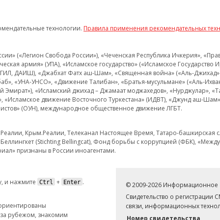
омендательные технологии.
Правила применения рекомендательных тех
и» («Легион Свобода России»), «Чеченская Республика Ичкерия», «Правый
еская армия» (УПА), «Исламское государство» («Исламское Государство И
 ИГИЛ, ДАИШ), «Джабхат Фатх аш-Шам», «Священная война» («Аль-Джихад» 
аб», «УНА-УНСО», «Движение Талибан», «Братья-мусульмане» («Аль-Ихва
кий Эмират»), «Исламский джихад – Джамаат моджахедов», «Нурджулар», «
», «Исламское движение Восточного Туркестана» (ИДВТ), «Джунд аш-Шам»,
истов» (ОУН), международное общественное движение ЛГБТ.
з.Реалии, Крым.Реалии, Телеканал Настоящее Время, Татаро-башкирская сл
Беллингкет (Stichting Bellingcat), Фонд борьбы с коррупцией (ФБК), «Ме
иал» признаны в России иноагентами.
, и нажмите
+
.
Ctrl
Enter
© 2009-2026 Информационное а
Свидетельство о регистрации 
 ориентированы
связи, информационных технол
 за рубежом, знакомим
Номер свидетельства