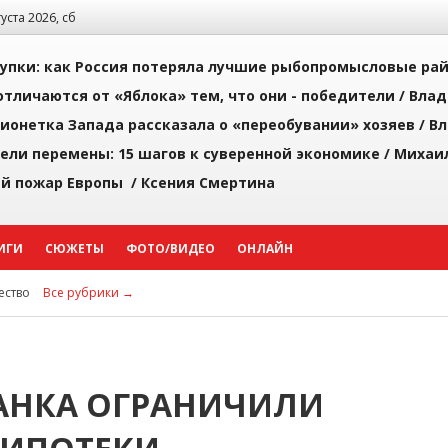
густа 2026, сб
упки: как Россия потеряла лучшие рыбопромысловые ра
тличаются от «Яблока» тем, что они - победители /
Влад
ионетка Запада рассказала о «переобувании» хозяев /
Вл
рели перемены: 15 шагов к суверенной экономике /
Михаи
й пожар Европы /
Ксения Смертина
ИГИ
СЮЖЕТЫ
ФОТО/ВИДЕО
ОНЛАЙН
ство
Все рубрики →
АНКА ОГРАНИЧИЛИ