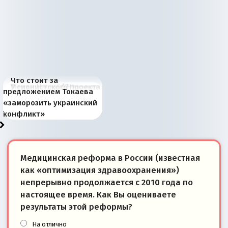
Что стоит за
В России назрели
Миграционный пожар
Россия начинает
Россия зимой 1904
Русская нация вчера и
Почему правый крах в
Место Науру / Науэро в
У сионистского проекта
предложением Токаева
перемены: 15 шагов к
Европы
сбрасывать балласт
года: первые уступки во
сегодня
Варшаве не поможет её
современной истории
появилось украинское
«заморозить украинский
суверенной экономике
Анкориджа
внутренней политике
отношениям с Россией?
Южной Осетии
измерение
конфликт»
Медицинская реформа в России (известная
как «оптимизация здравоохранения»)
непрерывно продолжается с 2010 года по
настоящее время. Как Вы оцениваете
результаты этой реформы?
На отлично