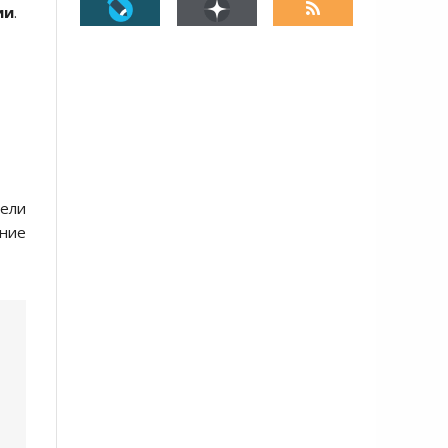
ии
.
ели
ние