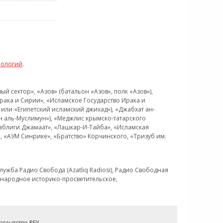
нологий
.
 сектор», «Азов» (батальон «Азов», полк «Азов»),
рака и Сирии», «Исламское Государство Ирака и
или «Египетский исламский джихад»), «Джабхат ан-
н аль-Муслимун»), «Меджлис крымско-татарского
Таблиги Джамаат», «Лашкар-И-Тайба», «Исламская
 «АУМ Синрике», «Братство» Корчинского, «Тризуб им.
ужба Радио Свобода (Azatliq Radiosi), Радио Свободная
ждународное историко-просветительское,
гентство REX