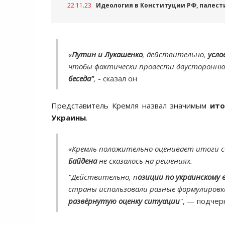
22.11.23
Идеология в Конституции РФ, палест
«
Путин и Лукашенко
, действительно,
усло
чтобы фактически провести двусторонню
беседа"
,
- сказал он
Представитель Кремля назвал значимым
ито
Украины
.
«Кремль положительно оценивает итоги 
Байдена
не сказалось на решениях.
"Действительно, п
озиции по украинскому 
страны использовали разные формулировки,
развёрнутую оценку ситуации
"
, — подчер