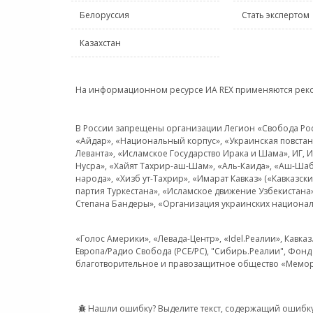
Белоруссия
Стать экспертом
Казахстан
На информационном ресурсе ИА REX применяются рек
В России запрещены организации Легион «Свобода Росси
«Айдар», «Национальный корпус», «Украинская повстанч
Леванта», «Исламское Государство Ирака и Шама», ИГ,
Нусра», «Хайят Тахрир-аш-Шам», «Аль-Каида», «Аш-Шаб
народа», «Хизб ут-Тахрир», «Имарат Кавказ» («Кавказс
партия Туркестана», «Исламское движение Узбекистана
Степана Бандеры», «Организация украинских национал
«Голос Америки», «Левада-Центр», «Idel.Реалии», Кавка
Европа/Радио Свобода (PCE/PC), "Сибирь.Реалии", Фонд 
благотворительное и правозащитное общество «Мемор
Нашли ошибку? Выделите текст, содержащий ошибку