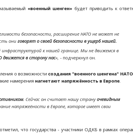
 называемый
«военный шенген»
будет приводить к отве
елимости безопасности, расширение НАТО не может не
есть они
говорят о своей безопасности в ущерб нашей.
й инфраструктурой к нашей границе. Мы не движемся в
О движется в сторону нас
»,
- подчеркнул он.
вления о возможности
создания "военного шенгена" НАТО
Такие намерения
нагнетают напряжённость в Европе
.
ротивником
. Сейчас он считает нашу страну
очевидным
етание напряжеёности в Европе, которое имеет свои
 отметил, что государства - участники ОДКБ в рамках опер