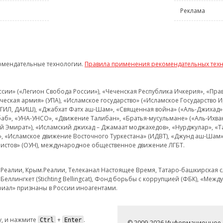
Реклама
омендательные технологии.
Правила применения рекомендательных тех
и» («Легион Свобода России»), «Чеченская Республика Ичкерия», «Правый
еская армия» (УПА), «Исламское государство» («Исламское Государство И
 ИГИЛ, ДАИШ), «Джабхат Фатх аш-Шам», «Священная война» («Аль-Джихад» 
аб», «УНА-УНСО», «Движение Талибан», «Братья-мусульмане» («Аль-Ихва
кий Эмират»), «Исламский джихад – Джамаат моджахедов», «Нурджулар», «
», «Исламское движение Восточного Туркестана» (ИДВТ), «Джунд аш-Шам»,
истов» (ОУН), международное общественное движение ЛГБТ.
з.Реалии, Крым.Реалии, Телеканал Настоящее Время, Татаро-башкирская сл
Беллингкет (Stichting Bellingcat), Фонд борьбы с коррупцией (ФБК), «Ме
иал» признаны в России иноагентами.
, и нажмите
+
.
Ctrl
Enter
© 2009-2026 Информационное а