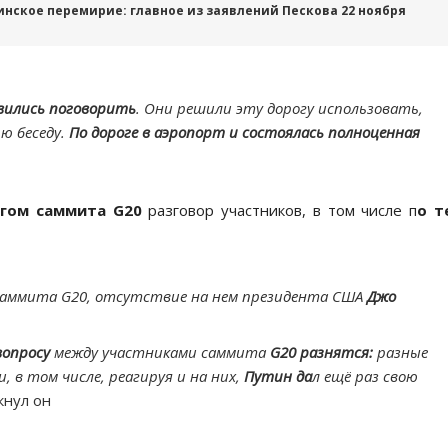
инское перемирие: главное из заявлений Пескова 22 ноября
вились поговорить
. Они решили эту дорогу использовать,
ю беседу.
По дороге в аэропорт и состоялась полноценная
гом саммита G20
разговор участников, в том числе п
о т
саммита G20, отсутствие на нем президента США
Джо
вопросу
между участниками саммита
G20 разнятся:
разные
 в том числе, реагируя и на них,
Путин да
л ещё раз свою
кнул он