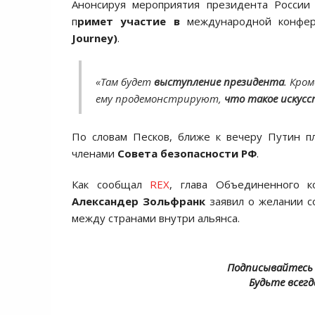
Анонсируя мероприятия президента Росси
п
римет участие в
международной конфер
Journey)
.
«Там будет
выступление президента
. Кро
ему продемонстрируют,
что такое искус
По словам Песков, ближе к вечеру Путин 
членами
Совета безопасности РФ
.
Как сообщал
REX
, глава Объединенного 
Александер Зольфранк
заявил о желании с
между странами внутри альянса.
Подписывайтесь 
Будьте всегд