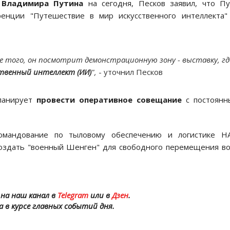
и
Владимира Путина
на сегодня, Песков заявил, что П
енции "Путешествие в мир искусственного интеллекта
ме того, он посмотрит демонстрационную зону - выставку, гд
ственный интеллект (ИИ)
",
- уточнил Песков
планирует
провести оперативное совещание
с постоян
командование по тыловому обеспечению и логистике Н
оздать "военный Шенген" для свободного перемещения во
на наш канал в
Telegram
или в
Дзен
.
а в курсе главных событий дня.