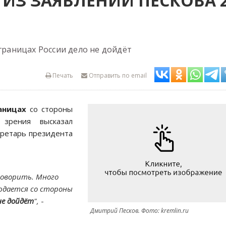
Е ИЗ ЗАЯВЛЕНИЙ ПЕСКОВА 
 границах России дело не дойдёт
Печать
Отправить по email
аницах
со стороны
зрения высказал
кретарь президента
говорить. Много
юдается со стороны
не дойдёт
",
-
Дмитрий Песков. Фото: kremlin.ru