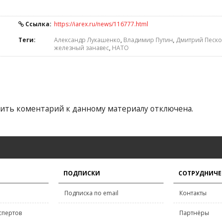
Ссылка:
https://iarex.ru/news/116777.html
Теги:
Александр Лукашенко
,
Владимир Путин
,
Дмитрий Песко
железный занавес
,
НАТО
ить коментарий к данному материалу отключена.
ПОДПИСКИ
СОТРУДНИЧЕ
Подписка по email
Контакты
спертов
Партнёры