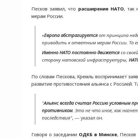
Песков заявил, что
расширение НАТО
, так
мерам России.
«
Европа абстрагируется
от принципа нед
приводить к ответным мерам России. То 
Именно НАТО постоянно движется
со свое
сторону натовской инфраструктуры,
НАТ
По словам Пескова, Кремль воспринимает зая
развитие противостояния альянса с Россией. 
"
Альянс всегда считал Россию условным п
противником
. Это не что иное, как нагн
последствия"
, — указал он.
Говоря о заседании
ОДКБ в Минске
, Песков