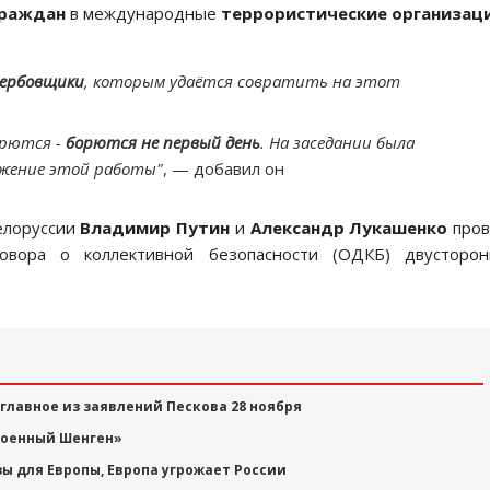
граждан
в международные
террористические организац
вербовщики
, которым удаётся совратить на этот
орются -
борются не первый день
. На заседании была
лжение этой работы"
, — добавил он
елоруссии
Владимир Путин
и
Александр Лукашенко
пров
овора о коллективной безопасности (ОДКБ) двусторон
 главное из заявлений Пескова 28 ноября
военный Шенген»
зы для Европы, Европа угрожает России