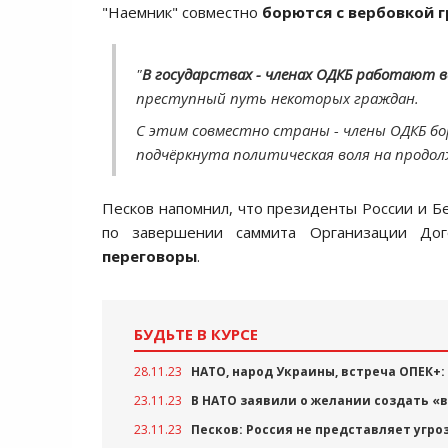
"Наемник" совместно
борются с вербовкой 
"
В государствах - членах ОДКБ работают 
преступный путь некоторых граждан.
С этим совместно страны - члены ОДКБ б
подчёркнута политическая воля на продо
Песков напомнил, что президенты России и Б
по завершении саммита Организации Дог
переговоры
.
БУДЬТЕ В КУРСЕ
28.11.23
НАТО, народ Украины, встреча ОПЕК+:
23.11.23
В НАТО заявили о желании создать «
23.11.23
Песков: Россия не представляет угро