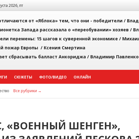
густа 2026, пт
тличаются от «Яблока» тем, что они - победители /
Влад
ионетка Запада рассказала о «переобувании» хозяев /
Вл
рели перемены: 15 шагов к суверенной экономике /
Михаи
й пожар Европы /
Ксения Смертина
ает сбрасывать балласт Анкориджа /
Владимир Павленко
ИГИ
СЮЖЕТЫ
ФОТО/ВИДЕО
ОНЛАЙН
ство
Все рубрики →
, «ВОЕННЫЙ ШЕНГЕН»,