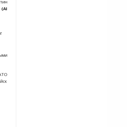
утин
"
(AI
е
ными
АТО
йск