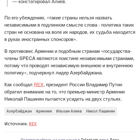
— констатировал Алиев.
По его убеждению, «такие страны нельзя назвать
независимыми в подлинном смысле слова - политика таких
стран не основана на воле их народов, их судьба находится
в руках иностранных спонсоров».
В противовес Армении и подобным странам «государства-
члены SPECA являются поистине независимыми странами,
потому что проводят независимую внешнюю и внутреннюю
политику», подчеркнул лидер Азербайджана.
Как сообщал
REX
, президент России Владимир Путин
обратил внимание на то, что премьер-министр Армении
Николай Пашинян пытается усидеть на двух стульях.
Азербайджан
Армения
Ильхам Алиев
Никол Пашинян
Источник:
REX
Подписывайтесь на наш канал в
Telegram
или в
Дзен
.