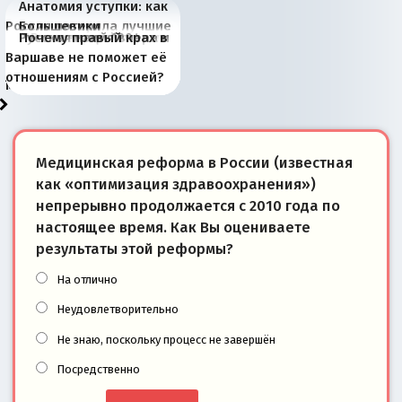
Анатомия уступки: как
Россия потеряла лучшие
Большевики
Киевская марионетка
В России назрели
Миграционный пожар
Россия начинает
Россия зимой 1904
Русская нация вчера и
Почему правый крах в
рыбопромысловые
отличаются от «Яблока»
Запада рассказала о
перемены: 15 шагов к
Европы
сбрасывать балласт
года: первые уступки во
сегодня
Варшаве не поможет её
районы Баренцева
тем, что они -
«переобувании» хозяев
суверенной экономике
Анкориджа
внутренней политике
отношениям с Россией?
моря
победители
Медицинская реформа в России (известная
как «оптимизация здравоохранения»)
непрерывно продолжается с 2010 года по
настоящее время. Как Вы оцениваете
результаты этой реформы?
На отлично
Неудовлетворительно
Не знаю, поскольку процесс не завершён
Посредственно