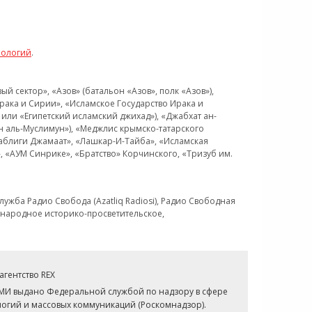
нологий
.
 сектор», «Азов» (батальон «Азов», полк «Азов»),
рака и Сирии», «Исламское Государство Ирака и
или «Египетский исламский джихад»), «Джабхат ан-
н аль-Муслимун»), «Меджлис крымско-татарского
Таблиги Джамаат», «Лашкар-И-Тайба», «Исламская
 «АУМ Синрике», «Братство» Корчинского, «Тризуб им.
ужба Радио Свобода (Azatliq Radiosi), Радио Свободная
ждународное историко-просветительское,
гентство REX
СМИ выдано Федеральной службой по надзору в сфере
огий и массовых коммуникаций (Роскомнадзор).