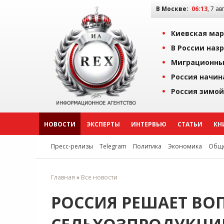
В Москве:
06:13
, 7 ав
Киевская мар
В России наз
Миграционны
Россия начин
Россия зимой
НОВОСТИ
ЭКСПЕРТЫ
ИНТЕРВЬЮ
СТАТЬИ
КН
Пресс-релизы
Telegram
Политика
Экономика
Обще
Главная
»
Все новости
РОССИЯ РЕШАЕТ ВО