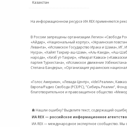
Казахстан
На информационном ресурсе ИА REX применяются рек
В России запрещены организации Легион «Свобода Росси
«Айдар», «Национальный корпус», «Украинская повстанч
Леванта», «Исламское Государство Ирака и Шама», ИГ,
Нусра», «Хайят Тахрир-аш-Шам», «Аль-Каида», «Аш-Шаб
народа», «Хизб ут-Тахрир», «Имарат Кавказ» («Кавказс
партия Туркестана», «Исламское движение Узбекистана
Степана Бандеры», «Организация украинских национал
«Голос Америки», «Левада-Центр», «Idel.Реалии», Кавка
Европа/Радио Свобода (PCE/PC), "Сибирь.Реалии", Фонд 
благотворительное и правозащитное общество «Мемор
Нашли ошибку? Выделите текст, содержащий ошибку
ИА REX — российское информационное агентство
ИА REX — международное экспертное сообщество. Мы