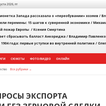
густа 2026, пт
ионетка Запада рассказала о «переобувании» хозяев /
Вл
рели перемены: 15 шагов к суверенной экономике /
Михаи
й пожар Европы /
Ксения Смертина
ает сбрасывать балласт Анкориджа /
Владимир Павленко
 1904 года: первые уступки во внутренней политике /
Оле
ИГИ
СЮЖЕТЫ
ФОТО/ВИДЕО
ОНЛАЙН
ство
Все рубрики →
ПРОСЫ ЭКСПОРТА