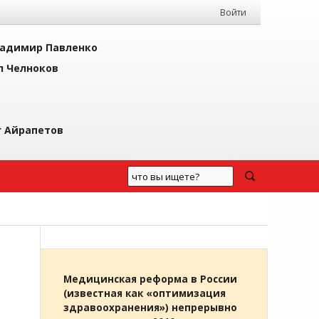
Войти
адимир Павленко
л Челноков
г Айрапетов
Медицинская реформа в России
(известная как «оптимизация
здравоохранения») непрерывно