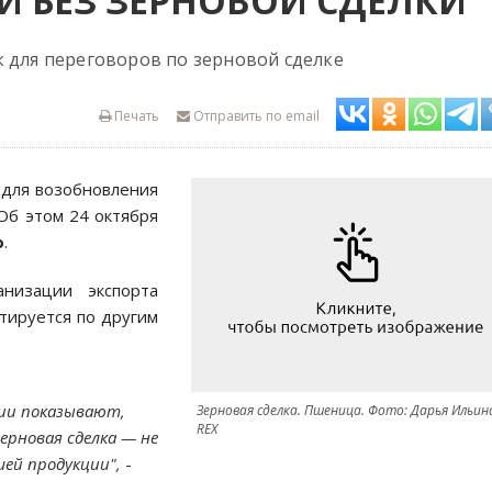
 БЕЗ ЗЕРНОВОЙ СДЕЛКИ
к для переговоров по зерновой сделке
Печать
Отправить по email
 для возобновления
Об этом 24 октября
о
.
низации экспорта
тируется по другим
нии показывают,
Зерновая сделка. Пшеница. Фото: Дарья Ильин
REX
рновая сделка — не
ей продукции",
-