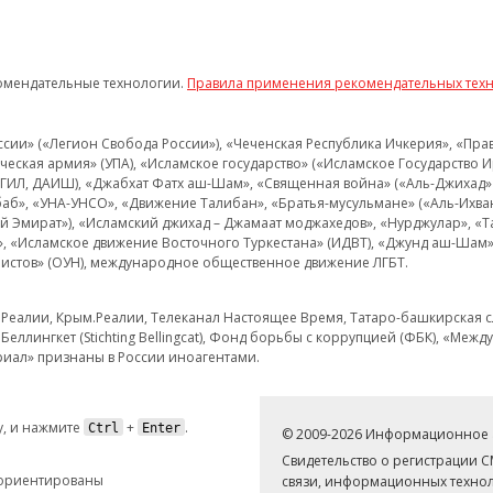
омендательные технологии.
Правила применения рекомендательных тех
и» («Легион Свобода России»), «Чеченская Республика Ичкерия», «Правый
еская армия» (УПА), «Исламское государство» («Исламское Государство И
 ИГИЛ, ДАИШ), «Джабхат Фатх аш-Шам», «Священная война» («Аль-Джихад» 
аб», «УНА-УНСО», «Движение Талибан», «Братья-мусульмане» («Аль-Ихва
кий Эмират»), «Исламский джихад – Джамаат моджахедов», «Нурджулар», «
», «Исламское движение Восточного Туркестана» (ИДВТ), «Джунд аш-Шам»,
истов» (ОУН), международное общественное движение ЛГБТ.
з.Реалии, Крым.Реалии, Телеканал Настоящее Время, Татаро-башкирская сл
Беллингкет (Stichting Bellingcat), Фонд борьбы с коррупцией (ФБК), «Ме
иал» признаны в России иноагентами.
, и нажмите
+
.
Ctrl
Enter
© 2009-2026 Информационное а
Свидетельство о регистрации 
 ориентированы
связи, информационных технол