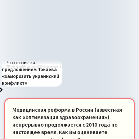
Что стоит за
В России назрели
Миграционный пожар
Россия начинает
Россия зимой 1904
Русская нация вчера и
Почему правый крах в
Место Науру / Науэро в
У сионистского проекта
предложением Токаева
перемены: 15 шагов к
Европы
сбрасывать балласт
года: первые уступки во
сегодня
Варшаве не поможет её
современной истории
появилось украинское
«заморозить украинский
суверенной экономике
Анкориджа
внутренней политике
отношениям с Россией?
Южной Осетии
измерение
конфликт»
Медицинская реформа в России (известная
как «оптимизация здравоохранения»)
непрерывно продолжается с 2010 года по
настоящее время. Как Вы оцениваете