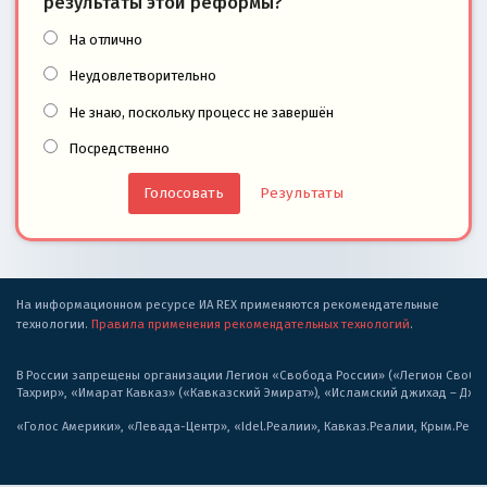
результаты этой реформы?
На отлично
Неудовлетворительно
Не знаю, поскольку процесс не завершён
Посредственно
Результаты
На информационном ресурсе ИА REX применяются рекомендательные
технологии.
Правила применения рекомендательных технологий
.
В России запрещены организации Легион «Свобода России» («Легион Свобода
Тахрир», «Имарат Кавказ» («Кавказский Эмират»), «Исламский джихад – Дж
«Голос Америки», «Левада-Центр», «Idel.Реалии», Кавказ.Реалии, Крым.Реал