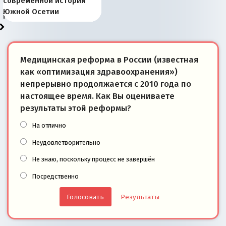
Запада рассказала о
перемены: 15 шагов к
Европы
сбрасывать балласт
года: первые уступки во
сегодня
Варшаве не поможет её
современной истории
тем, что они -
«переобувании» хозяев
суверенной экономике
Анкориджа
внутренней политике
отношениям с Россией?
Южной Осетии
победители
Медицинская реформа в России (известная
как «оптимизация здравоохранения»)
непрерывно продолжается с 2010 года по
настоящее время. Как Вы оцениваете
результаты этой реформы?
На отлично
Неудовлетворительно
Не знаю, поскольку процесс не завершён
Посредственно
Результаты